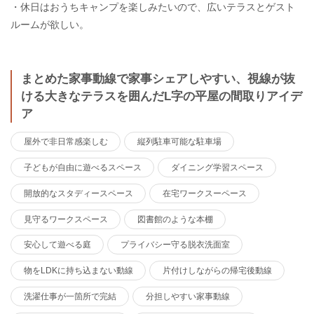
・休日はおうちキャンプを楽しみたいので、広いテラスとゲスト
ルームが欲しい。
まとめた家事動線で家事シェアしやすい、視線が抜
ける大きなテラスを囲んだL字の平屋の間取りアイデ
ア
屋外で非日常感楽しむ
縦列駐車可能な駐車場
子どもが自由に遊べるスペース
ダイニング学習スペース
開放的なスタディースペース
在宅ワークスーペース
見守るワークスペース
図書館のような本棚
安心して遊べる庭
プライバシー守る脱衣洗面室
物をLDKに持ち込まない動線
片付けしながらの帰宅後動線
洗濯仕事が一箇所で完結
分担しやすい家事動線