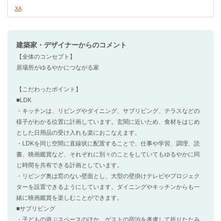
XA
建築家・デザイナー
からのコメント
【全体のコンセプト】
居場所がゆるやかにつながる家
【こだわったポイント】
■LDK
・キッチンは、リビングやダイニング、サブリビング、テラスなどの
様子がわかる位置に計画しています。玄関に近いため、食材をはじめ
とした日用品の受け入れも楽におこなえます。
・LDKを同じ空間に直線状に配置することで、仕事や学習、調理、読
書、映画鑑賞など、それぞれに別々のことをしていてもゆるやかに同
じ時間を共有できる計画としています。
・リビング奥は窓のない壁面とし、大型の壁掛けテレビやプロジェク
ターを設置できるようにしています。ダイニングやキッチンからも一
緒に映画鑑賞を楽しむことができます。
■サブリビング
・子どもの遊ぶスペースのほか、ゲストの宿泊を考慮して折りたたみ