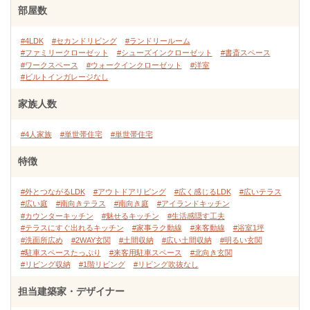
部屋数
#4LDK
#セカンドリビング
#ランドリールーム
#ファミリークローゼット
#シューズインクローゼット
#書斎スペース
#ワークスペース
#ウォークインクローゼット
#洋室
#ビルトインガレージなし
家族人数
#4人家族
#単世帯住宅
#単世帯住宅
特徴
#外とつながるLDK
#アウトドアリビング
#広く感じるLDK
#広いテラス
#広い庭
#南向きテラス
#南向き庭
#アイランドキッチン
#カウンターキッチン
#魅せるキッチン
#生活感隠す工夫
#テラスにすぐ出れるキッチン
#家事ラク動線
#来客動線
#浴室1坪
#洗面所広め
#2WAY玄関
#土間収納
#広い土間収納
#明るい玄関
#駐車スペースたっぷり
#来客用駐車スペース
#北向き玄関
#リビング収納
#1階リビング
#リビング吹抜なし
担当建築家・デザイナー