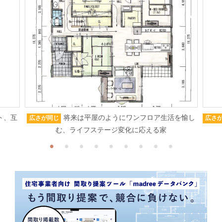
ト、互
将来は平屋のようにワンフロア生活を愉し
広さが同じ
広さ
む、ライフステージ変化に応える家