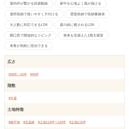
屋内外が繋がる回遊動線
家中を心地よく風が抜ける
適所収納で使いやすく片付ける
壁面収納で収納量確保
大人数に対応できるLDK
庭の緑に癒されるLDK
開口窓で開放的なリビング
将来を見据えた1階主寝室
来客が気軽に宿泊できる
広さ
#39坪～42坪
#40坪
階数
#平屋
土地特徴
#旗竿地
#北道路
#土地110坪〜120坪
#土地115坪