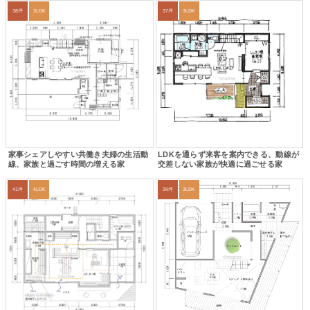
38坪
3LDK
37坪
3LDK
家事シェアしやすい共働き夫婦の生活動
LDKを通らず来客を案内できる、動線が
線、家族と過ごす時間の増える家
交差しない家族が快適に過ごせる家
41坪
4LDK
39坪
3LDK