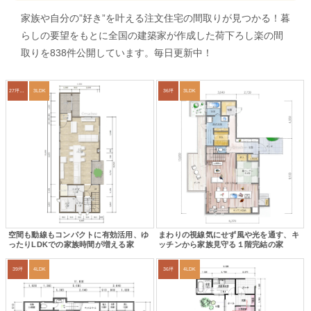
家族や自分の”好き”を叶える注文住宅の間取りが見つかる！暮
らしの要望をもとに全国の建築家が作成した荷下ろし楽の間
取りを838件公開しています。毎日更新中！
27坪〜30坪
3LDK
36坪
3LDK
空間も動線もコンパクトに有効活用、ゆ
まわりの視線気にせず風や光を通す、キ
ったりLDKでの家族時間が増える家
ッチンから家族見守る１階完結の家
39坪
4LDK
36坪
4LDK