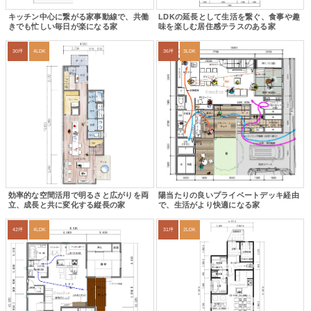
キッチン中心に繋がる家事動線で、共働
LDKの延長として生活を繋ぐ、食事や趣
きでも忙しい毎日が楽になる家
味を楽しむ居住感テラスのある家
30坪
4LDK
36坪
3LDK
効率的な空間活用で明るさと広がりを両
陽当たりの良いプライベートデッキ経由
立、成長と共に変化する縦長の家
で、生活がより快適になる家
42坪
4LDK
31坪
2LDK