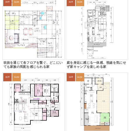
39坪
3LDK
36坪
4LDK
吹抜を通じて各フロアを繋ぐ、どこにい
庭を身近に感じる一体感、視線を気にせ
ても家族の気配を感じられる家
ず家キャンプを楽しめる家
36坪
3LDK
34坪
4LDK