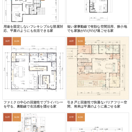
用途を固定しないフレキシブルな部屋対
短い家事動線で有効な空間活用、狭小地
応、平屋のようにも生活できる家
でも家族がのびのび過ごせる家
36坪
2LDK
40坪
3LDK
ファミクロ中心の回遊性でプライバシー
引き戸と回遊性で快適なバリアフリー空
を守る、裏動線で生活感を隠せる家
間、将来は平屋のように過ごせる家
51坪
3LDK
37坪
4LDK