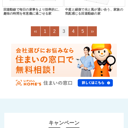
回遊動線で毎日の家事をより効率的に、
中庭と縁側で光と風が通い合う、家族の
趣味の時間を有意義に過ごせる家
気配感じる回遊動線の家
‹‹
1
2
3
4
5
››
キャンペーン