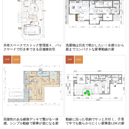
共有スペースでストック管理楽々、バッ
洗濯物は日光で乾かしたい！水廻りから
クヤードで行き来できる店舗兼住宅
庭までコンパクトな家事動線の家
37坪
3LDK
36坪
4LDK
回遊性のある縁側デッキで繋がる一体
動線に沿った収納でサッと片付く、子育
感、シンプル動線で家事が楽になる家
て中でも散らかりにくい家事楽LDKの家