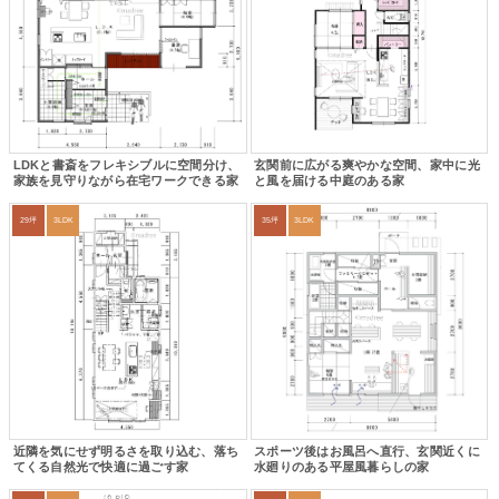
LDKと書斎をフレキシブルに空間分け、
玄関前に広がる爽やかな空間、家中に光
家族を見守りながら在宅ワークできる家
と風を届ける中庭のある家
29坪
3LDK
35坪
3LDK
近隣を気にせず明るさを取り込む、落ち
スポーツ後はお風呂へ直行、玄関近くに
てくる自然光で快適に過ごす家
水廻りのある平屋風暮らしの家