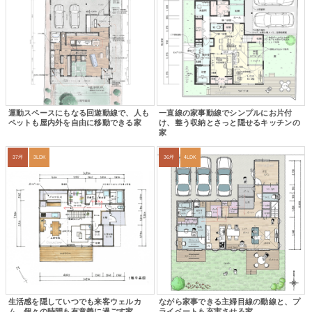
運動スペースにもなる回遊動線で、人も
一直線の家事動線でシンプルにお片付
ペットも屋内外を自由に移動できる家
け、整う収納とさっと隠せるキッチンの
家
37坪
3LDK
36坪
4LDK
生活感を隠していつでも来客ウェルカ
ながら家事できる主婦目線の動線と、プ
ム、個々の時間も有意義に過ごす家
ライベートも充実させる家