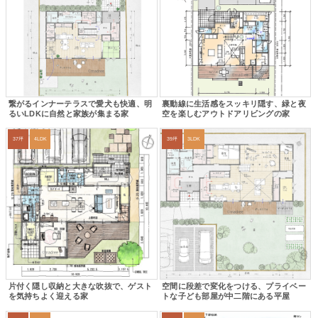
繋がるインナーテラスで愛犬も快適、明
裏動線に生活感をスッキリ隠す、緑と夜
るいLDKに自然と家族が集まる家
空を楽しむアウトドアリビングの家
37坪
4LDK
39坪
3LDK
片付く隠し収納と大きな吹抜で、ゲスト
空間に段差で変化をつける、プライベー
を気持ちよく迎える家
トな子ども部屋が中二階にある平屋