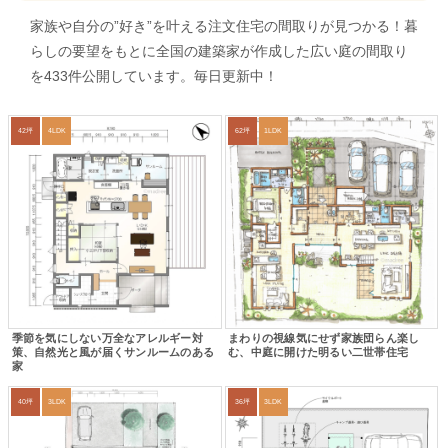
家族や自分の”好き”を叶える注文住宅の間取りが見つかる！暮
らしの要望をもとに全国の建築家が作成した広い庭の間取り
を433件公開しています。毎日更新中！
42坪
4LDK
62坪
1LDK
季節を気にしない万全なアレルギー対
まわりの視線気にせず家族団らん楽し
策、自然光と風が届くサンルームのある
む、中庭に開けた明るい二世帯住宅
家
40坪
3LDK
36坪
3LDK