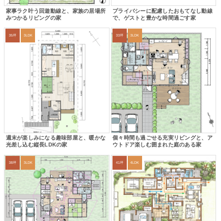
家事ラク叶う回遊動線と、家族の居場所
プライバシーに配慮したおもてなし動線
みつかるリビングの家
で、ゲストと豊かな時間過ごす家
35坪
3LDK
33坪
3LDK
週末が楽しみになる趣味部屋と、暖かな
個々時間も過ごせる充実リビングと、ア
光差し込む縦長LDKの家
ウトドア楽しむ囲まれた庭のある家
38坪
3LDK
41坪
4LDK