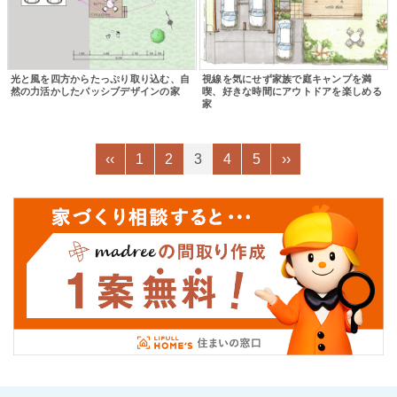
光と風を四方からたっぷり取り込む、自
視線を気にせず家族で庭キャンプを満
然の力活かしたパッシブデザインの家
喫、好きな時間にアウトドアを楽しめる
家
‹‹
1
2
3
4
5
››