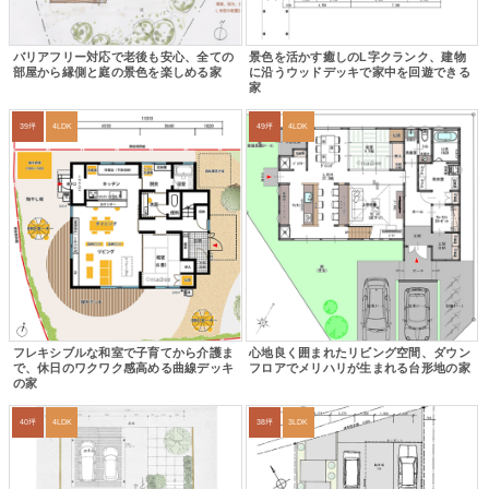
バリアフリー対応で老後も安心、全ての
景色を活かす癒しのL字クランク、建物
部屋から縁側と庭の景色を楽しめる家
に沿うウッドデッキで家中を回遊できる
家
39坪
4LDK
49坪
4LDK
フレキシブルな和室で子育てから介護ま
心地良く囲まれたリビング空間、ダウン
で、休日のワクワク感高める曲線デッキ
フロアでメリハリが生まれる台形地の家
の家
40坪
4LDK
38坪
3LDK