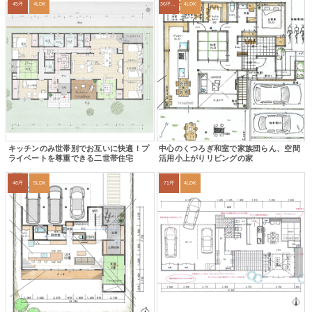
45坪
4LDK
36坪～39坪
4LDK
キッチンのみ世帯別でお互いに快適！プ
中心のくつろぎ和室で家族団らん、空間
ライベートを尊重できる二世帯住宅
活用小上がりリビングの家
46坪
5LDK
71坪
4LDK