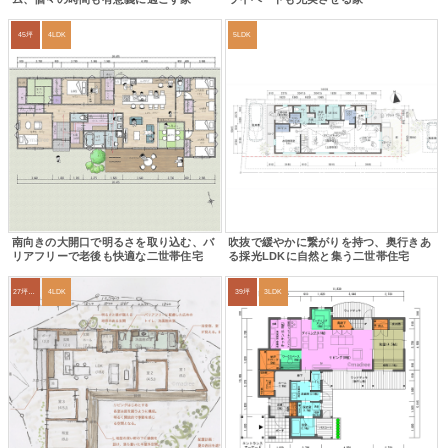
45坪
4LDK
5LDK
南向きの大開口で明るさを取り込む、バ
吹抜で緩やかに繋がりを持つ、奥行きあ
リアフリーで老後も快適な二世帯住宅
る採光LDKに自然と集う二世帯住宅
27坪〜30坪
4LDK
39坪
3LDK