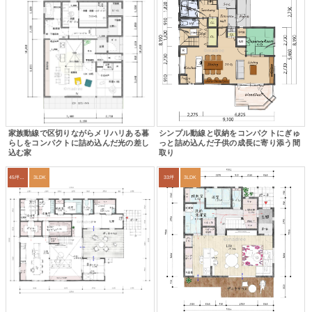
家族動線で区切りながらメリハリある暮
シンプル動線と収納をコンパクトにぎゅ
らしをコンパクトに詰め込んだ光の差し
っと詰め込んだ子供の成長に寄り添う間
込む家
取り
45坪～49坪
3LDK
33坪
3LDK