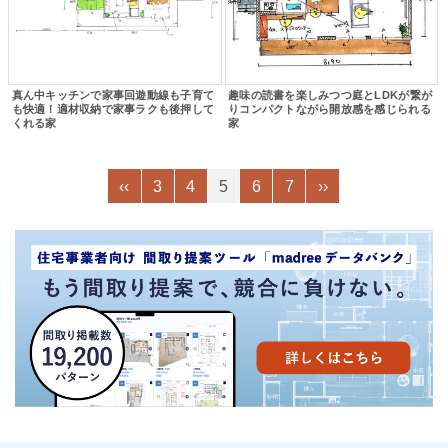
真ん中キッチンで家事回遊動線も子育て
趣味の読書を楽しみつつ庭とLDKが繋が
も快適！適材収納で家事ラクも後押して
りコンパクトながら開放感を感じられる
くれる家
家
‹‹
3
4
5
6
7
››