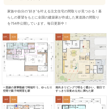
家族や自分の”好き”を叶える注文住宅の間取りが見つかる！暮
らしの要望をもとに全国の建築家が作成した東道路の間取り
を754件公開しています。毎日更新中！
33坪～36坪
2LDK
35坪
3LDK
一直線の家事動線で時短叶う、ゆったり
南向きリビングで明るく暖かい、朝日で
空間で親子時間育む家
すっきり目覚める光に満ちた家
35坪
2LDK
34坪
2LDK