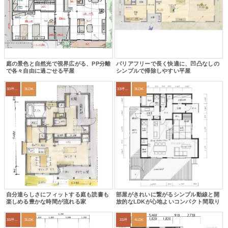
庭の景色と自然光で視界広がる、PP分離
バリアフリーで長く快適に、凹凸なしの
で各々自由に過ごせる平屋
シンプルで掃除しやすい平屋
30坪～33坪
3LDK
33坪～36坪
3LDK
自分達らしさにフィットする庭も読書も
部屋がきれいに繋がるシンプル動線と開
楽しめる豊かな時間が流れる家
放的なLDKが心地よいコンパクト間取り
33坪～36坪
3LDK
33坪
4LDK