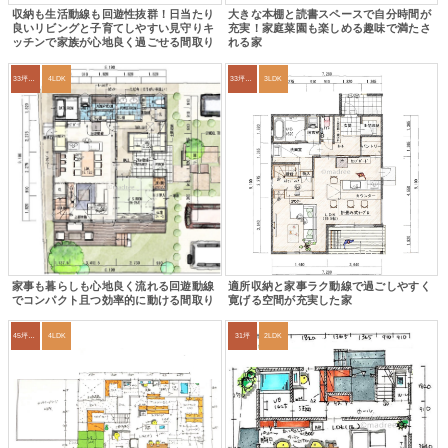
収納も生活動線も回遊性抜群！日当たり
大きな本棚と読書スペースで自分時間が
良いリビングと子育てしやすい見守りキ
充実！家庭菜園も楽しめる趣味で満たさ
ッチンで家族が心地良く過ごせる間取り
れる家
33坪～36坪
4LDK
33坪～36坪
3LDK
家事も暮らしも心地良く流れる回遊動線
適所収納と家事ラク動線で過ごしやすく
でコンパクト且つ効率的に動ける間取り
寛げる空間が充実した家
45坪～49坪
4LDK
31坪
2LDK