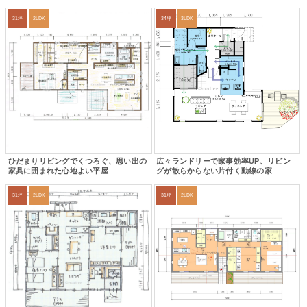
31坪
2LDK
34坪
3LDK
ひだまりリビングでくつろぐ、思い出の
広々ランドリーで家事効率UP、リビン
家具に囲まれた心地よい平屋
グが散らからない片付く動線の家
31坪
2LDK
31坪
2LDK