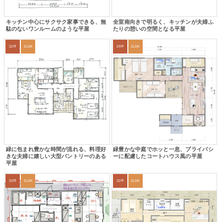
キッチン中心にサクサク家事できる、無
全室南向きで明るく、キッチンが夫婦ふ
駄のないワンルームのような平屋
たりの憩いの空間となる平屋
32坪
2LDK
29坪
2LDK
緑に包まれ豊かな時間が流れる、料理好
緑豊かな中庭でホッと一息、プライバシ
きな夫婦に嬉しい大型パントリーのある
ーに配慮したコートハウス風の平屋
平屋
33坪
2LDK
32坪
2LDK