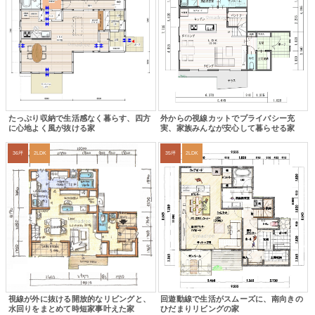
たっぷり収納で生活感なく暮らす、四方
外からの視線カットでプライバシー充
に心地よく風が抜ける家
実、家族みんなが安心して暮らせる家
36坪
2LDK
35坪
2LDK
視線が外に抜ける開放的なリビングと、
回遊動線で生活がスムーズに、南向きの
水回りをまとめて時短家事叶えた家
ひだまりリビングの家