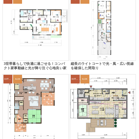
3世帯暮らしで快適に過ごせる！コンパ
縦長のライトコートで光・風・広い視線
クト家事動線と光が降り注ぐ心地良い家
を確保した間取り
33坪～36坪
3LDK
30坪～33坪
4LDK