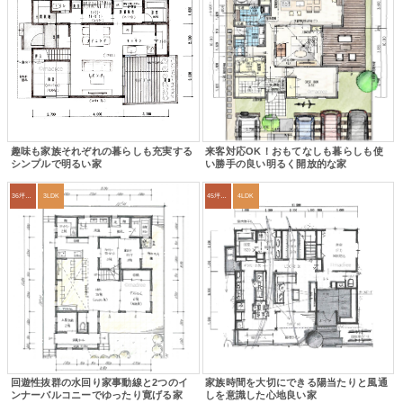
趣味も家族それぞれの暮らしも充実する
来客対応OK！おもてなしも暮らしも使
シンプルで明るい家
い勝手の良い明るく開放的な家
36坪～39坪
3LDK
45坪～49坪
4LDK
回遊性抜群の水回り家事動線と2つのイ
家族時間を大切にできる陽当たりと風通
ンナーバルコニーでゆったり寛げる家
しを意識した心地良い家