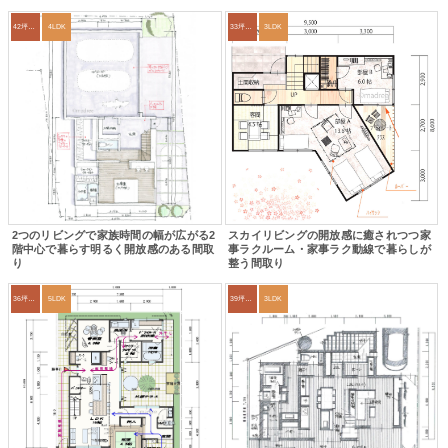
42坪～45坪
4LDK
33坪～36坪
3LDK
2つのリビングで家族時間の幅が広がる2
スカイリビングの開放感に癒されつつ家
階中心で暮らす明るく開放感のある間取
事ラクルーム・家事ラク動線で暮らしが
り
整う間取り
36坪～39坪
5LDK
39坪～42坪
3LDK