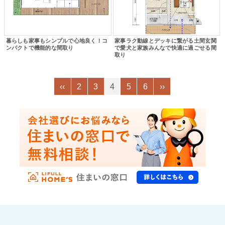
暮らしも家事もシンプルで心地良く！コ
家事ラク動線とデッキに繋がる土間玄関
ンパクトで機能的な間取り
で愛犬と家族みんなで快適に過ごせる間
取り
‹‹
2
3
4
5
6
››