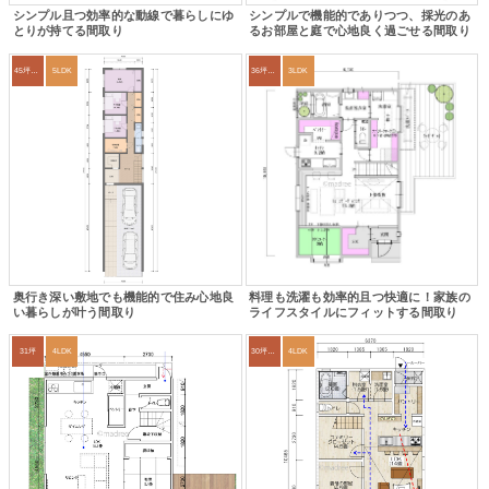
シンプル且つ効率的な動線で暮らしにゆ
シンプルで機能的でありつつ、採光のあ
とりが持てる間取り
るお部屋と庭で心地良く過ごせる間取り
45坪～49坪
5LDK
36坪～39坪
3LDK
奥行き深い敷地でも機能的で住み心地良
料理も洗濯も効率的且つ快適に！家族の
い暮らしが叶う間取り
ライフスタイルにフィットする間取り
31坪
4LDK
30坪～33坪
4LDK