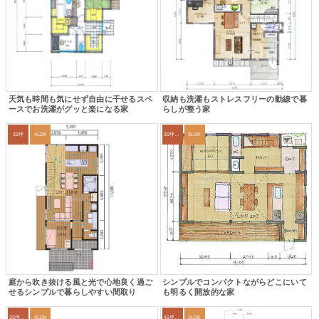
天気も時間も気にせず自由に干せるスペ
収納も洗濯もストレスフリーの動線で暮
ースでお洗濯がグッと楽になる家
らしが整う家
33坪
4LDK
30坪～33坪
3LDK
庭から吹き抜ける風と光で心地良く過ご
シンプルでコンパクトながらどこにいて
せるシンプルで暮らしやすい間取り
も明るく開放的な家
33坪～36坪
4LDK
45坪～49坪
3LDK