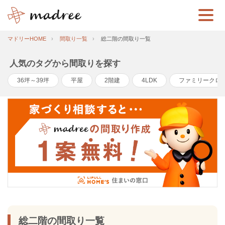
マドリーHOME
間取り一覧
総二階の間取り一覧
人気のタグから間取りを探す
36坪～39坪
平屋
2階建
4LDK
ファミリークロ
総二階の間取り一覧