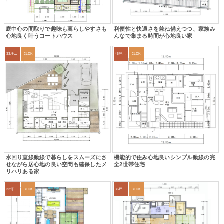
庭中心の間取りで趣味も暮らしやすさも
利便性と快適さを兼ね備えつつ、家族み
心地良く叶うコートハウス
んなで集まる時間が心地良い家
33坪～36坪
2LDK
45坪～49坪
2LDK
水回り直線動線で暮らしをスムーズにさ
機能的で住み心地良いシンプル動線の完
せながら居心地の良い空間も確保したメ
全2世帯住宅
リハリある家
33坪～36坪
3LDK
36坪～39坪
3LDK