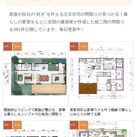
家族や自分の”好き”を叶える注文住宅の間取りが見つかる！暮
らしの要望をもとに全国の建築家が作成した総二階の間取り
を381件公開しています。毎日更新中！
33坪～36坪
3LDK
45坪～49坪
4LDK
開放的なリビングで家族が繋がる、家事
来客対応も家事ラクも叶う動線で暮らし
も暮らしもシンプルで心地良い間取り
にゆとりが持てる家
30坪～33坪
4LDK
45坪～49坪
4LDK