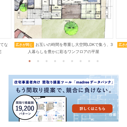
もてな
お互いの時間を尊重し大空間LDKで集う、3
広さが同じ
広さ
宅
人暮らしを豊かに彩るワンフロアの平屋