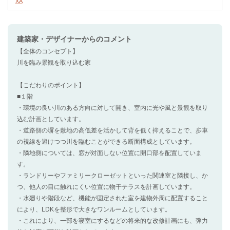
XA
建築家・デザイナー
からのコメント
【全体のコンセプト】
川を臨み景観を取り込む家
【こだわりのポイント】
■１階
・環境の良い川のある方向に対して開き、室内に光や風と景観を取り
込む計画としています。
・道路側の塀を敷地の高低差を活かして背を低く抑えることで、歩車
の視線を避けつつ川を臨むことができる断面構成としています。
・隣地側については、窓が対面しない位置に開口部を配置していま
す。
・ランドリーやファミリークローゼットといった関連室と隣接し、か
つ、他人の目に触れにくい位置に物干テラスを計画しています。
・水廻りや階段など、機能が固定された室を建物外周に配置すること
により、LDKを整形で大きなワンルームとしています。
・これにより、一部を寝室にするなどの将来的な改修計画にも、弾力