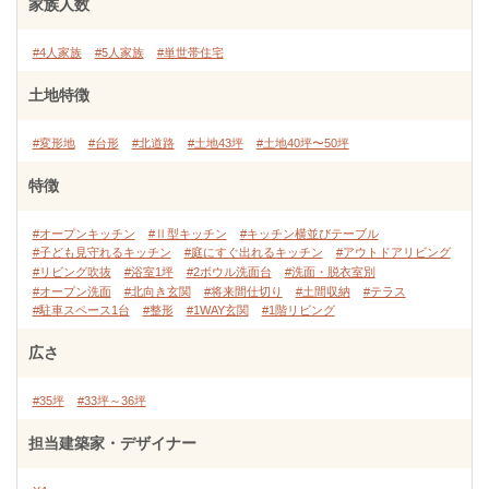
家族人数
#4人家族
#5人家族
#単世帯住宅
土地特徴
#変形地
#台形
#北道路
#土地43坪
#土地40坪〜50坪
特徴
#オープンキッチン
#Ⅱ型キッチン
#キッチン横並びテーブル
#子ども見守れるキッチン
#庭にすぐ出れるキッチン
#アウトドアリビング
#リビング吹抜
#浴室1坪
#2ボウル洗面台
#洗面・脱衣室別
#オープン洗面
#北向き玄関
#将来間仕切り
#土間収納
#テラス
#駐車スペース1台
#整形
#1WAY玄関
#1階リビング
広さ
#35坪
#33坪～36坪
担当建築家・デザイナー