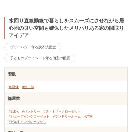
水回り直線動線で暮らしをスムーズにさせながら居
心地の良い空間も確保したメリハリある家の間取り
アイデア
プライバシー守る脱衣洗面室
子どものプライベート守る個室の配置
階数
#2階建
#総二階
部屋数
#2LDK
#パントリー
#ファミリークローゼット
#シューズインクローゼット
#ランドリールーム
#洋室
#ビルトインガレージなし