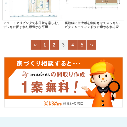
アウトドアリビングで非日常を楽しむ、
裏動線に生活感を集約させてスッキリ、
デッキに囲まれた緑豊かな平屋
ピクチャーウィンドウに癒やされる家
‹‹
1
2
3
4
5
››