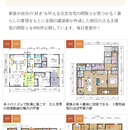
家族や自分の”好き”を叶える注文住宅の間取りが見つかる！暮
らしの要望をもとに全国の建築家が作成した朝日の入る主寝
室の間取りを995件公開しています。毎日更新中！
30坪
3LDK
35坪
3LDK
各々のリズムで快適に過ごす、大人世帯
家族が各々趣味に没頭できる、１階完結
の回遊動線が魅力の平屋
型のほぼ平家の家
38坪
3LDK
46坪
3LDK