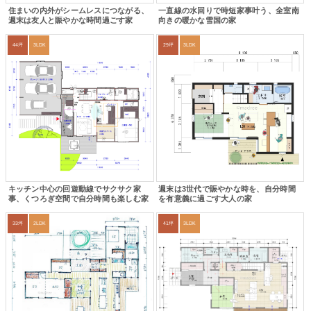
住まいの内外がシームレスにつながる、
一直線の水回りで時短家事叶う、全室南
週末は友人と賑やかな時間過ごす家
向きの暖かな雪国の家
44坪
3LDK
29坪
3LDK
キッチン中心の回遊動線でサクサク家
週末は3世代で賑やかな時を、自分時間
事、くつろぎ空間で自分時間も楽しむ家
を有意義に過ごす大人の家
33坪
2LDK
41坪
3LDK