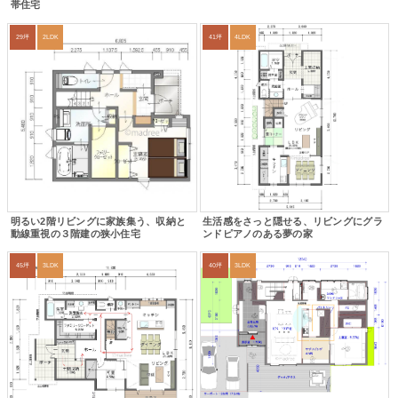
帯住宅
29坪
2LDK
41坪
4LDK
明るい2階リビングに家族集う、収納と
生活感をさっと隠せる、リビングにグラ
動線重視の３階建の狭小住宅
ンドピアノのある夢の家
45坪
3LDK
40坪
3LDK