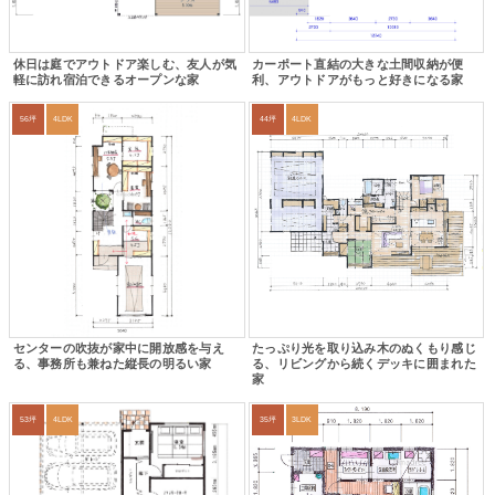
休日は庭でアウトドア楽しむ、友人が気
カーポート直結の大きな土間収納が便
軽に訪れ宿泊できるオープンな家
利、アウトドアがもっと好きになる家
56坪
4LDK
44坪
4LDK
センターの吹抜が家中に開放感を与え
たっぷり光を取り込み木のぬくもり感じ
る、事務所も兼ねた縦長の明るい家
る、リビングから続くデッキに囲まれた
家
53坪
4LDK
35坪
3LDK