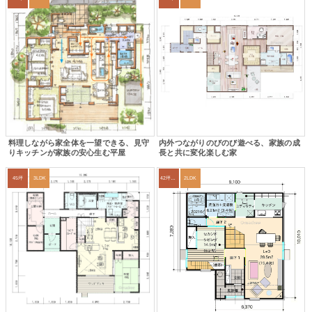
料理しながら家全体を一望できる、見守
内外つながりのびのび遊べる、家族の成
りキッチンが家族の安心生む平屋
長と共に変化楽しむ家
45坪
3LDK
42坪～45坪
2LDK