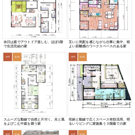
休日は庭でアウトドア楽しむ、ほぼ1階
互いに気配を感じながら仕事に集中、程
で生活完結の家
よい距離感のワークスペースのある家
34坪
3LDK
28坪
3LDK
スムーズな動線で自然と片付く、光と風
収納と動線で広くスペース有効活用、明
をよびこむ中庭を囲う家
るいリビングに家族集う３階建ての家
30坪
2LDK
41坪
4LDK