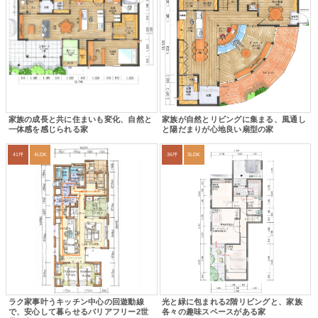
家族の成長と共に住まいも変化、自然と
家族が自然とリビングに集まる、風通し
一体感を感じられる家
と陽だまりが心地良い扇型の家
41坪
4LDK
36坪
3LDK
ラク家事叶うキッチン中心の回遊動線
光と緑に包まれる2階リビングと、家族
で、安心して暮らせるバリアフリー2世
各々の趣味スペースがある家