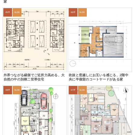
家
45坪
6LDK
66坪
6LDK
外界つながる縁側でご近所力高める、大
吹抜と窓越しにお互いを感じる、2階中
自然の中の別棟二世帯住宅
央に半個室のコートヤードがある家
48坪
5LDK
57坪
6LDK