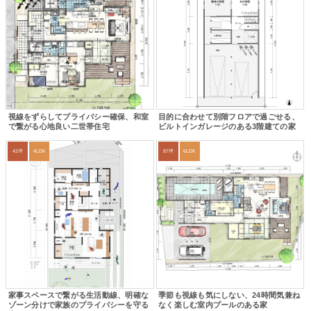
視線をずらしてプライバシー確保、和室
目的に合わせて別階フロアで過ごせる、
で繋がる心地良い二世帯住宅
ビルトインガレージのある3階建ての家
42坪
4LDK
87坪
6LDK
家事スペースで繋がる生活動線、明確な
季節も視線も気にしない、24時間気兼ね
ゾーン分けで家族のプライバシーを守る
なく楽しむ室内プールのある家