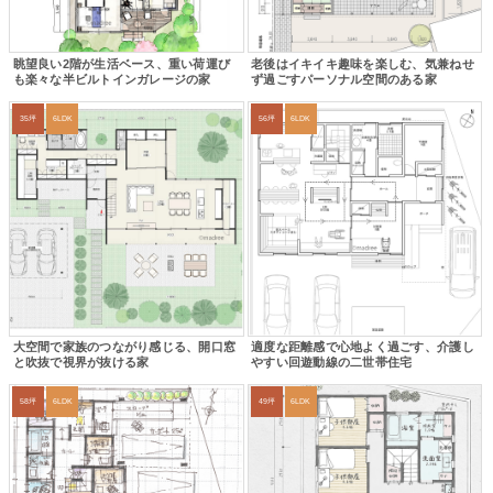
眺望良い2階が生活ベース、重い荷運び
老後はイキイキ趣味を楽しむ、気兼ねせ
も楽々な半ビルトインガレージの家
ず過ごすパーソナル空間のある家
35坪
6LDK
56坪
6LDK
大空間で家族のつながり感じる、開口窓
適度な距離感で心地よく過ごす、介護し
と吹抜で視界が抜ける家
やすい回遊動線の二世帯住宅
58坪
6LDK
49坪
6LDK