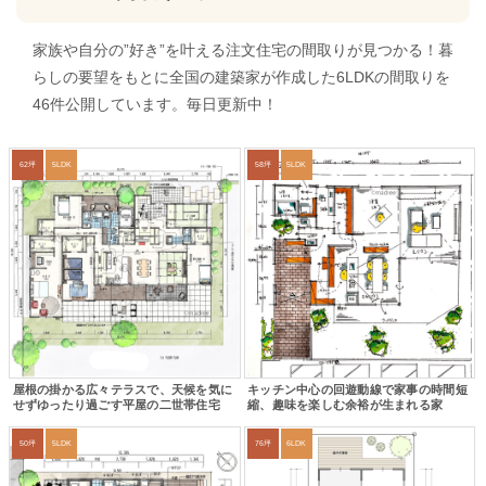
家族や自分の”好き”を叶える注文住宅の間取りが見つかる！暮
らしの要望をもとに全国の建築家が作成した6LDKの間取りを
46件公開しています。毎日更新中！
62坪
5LDK
58坪
5LDK
屋根の掛かる広々テラスで、天候を気に
キッチン中心の回遊動線で家事の時間短
せずゆったり過ごす平屋の二世帯住宅
縮、趣味を楽しむ余裕が生まれる家
50坪
5LDK
76坪
6LDK