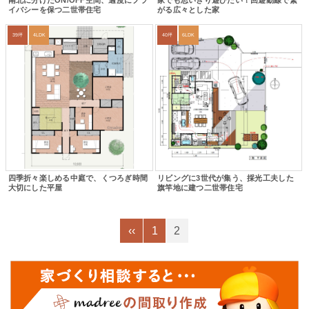
南北に分けたON/OFF空間、適度にプラ
家でも思いきり遊びたい！回遊動線で繋
イバシーを保つ二世帯住宅
がる広々とした家
39坪
4LDK
40坪
6LDK
四季折々楽しめる中庭で、くつろぎ時間
リビングに3世代が集う、採光工夫した
大切にした平屋
旗竿地に建つ二世帯住宅
‹‹
1
2