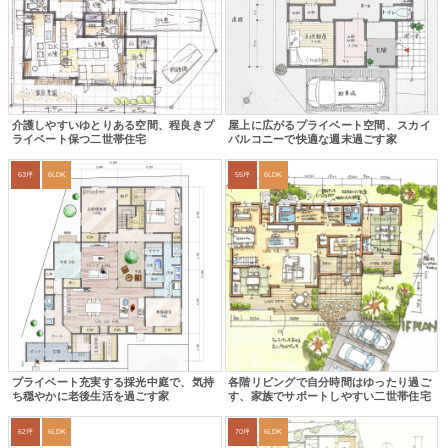
介護しやすいゆとりある空間、程良きプ
屋上に広がるプライベート空間、スカイ
ライベート保つ二世帯住宅
バルコニーで快適な週末過ごす家
63坪
6LDK
55坪
6LDK
プライベート充実する採光中庭で、気持
各階リビングで自分時間はゆったり過ご
ち穏やかに老後生活を過ごす家
す、家族でサポートしやすい二世帯住宅
62坪
6LDK
70坪
6LDK