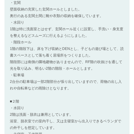
・玄関
壁面収納の充実した玄関ホールとしました。
奥行のある玄関土間に靴や衣類の収納を確保しています。
・水回り
1階は特に洗面室とはせず、玄関ホール近くに設置し、手洗い・身支度
を整えるなどスムーズに行えるようにしました。
・階段ホール
1階の階段下は、床を下げ収納とDENとし、子どもの遊び場として、読
書スペースとして落ち着く居場所をつくりました。
階段部には南側の隣地建物がありませんので、RF階の吹抜けを通して
光を取り込み、明るい2階の階段・ホールとします。
・駐車場
2台分の駐車場は一部2階部分が張り出していますので、荷物の出し入
れや自転車などの雨除けとなります。
■２階
・水回り
2階は洗面・脱衣は兼用としています。
浴室、脱衣室での室内干し、又は主寝室から出入りできるベランダで
の外干しを想定しています。