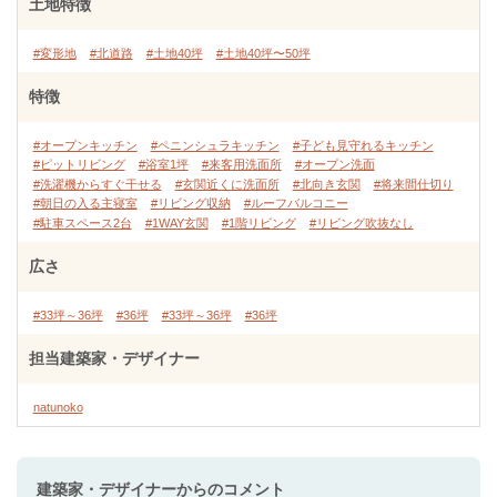
土地特徴
#変形地
#北道路
#土地40坪
#土地40坪〜50坪
特徴
#オープンキッチン
#ペニンシュラキッチン
#子ども見守れるキッチン
#ピットリビング
#浴室1坪
#来客用洗面所
#オープン洗面
#洗濯機からすぐ干せる
#玄関近くに洗面所
#北向き玄関
#将来間仕切り
#朝日の入る主寝室
#リビング収納
#ルーフバルコニー
#駐車スペース2台
#1WAY玄関
#1階リビング
#リビング吹抜なし
広さ
#33坪～36坪
#36坪
#33坪～36坪
#36坪
担当建築家・デザイナー
natunoko
建築家・デザイナー
からのコメント