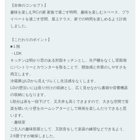
【全体のコンセプト】
趣味を楽しむRCの家 家族で過ごす時間、趣味を楽しむスペース、プラ
イベートを過ごす空間、屋上テラス、家での時間を楽しめるよう計画
しました。
【こだわりのポイント】
■１階
・LDK
キッチンは明かり窓のある対面キッチンとし、吊戸棚をなくし背面側
にパントリーとカウンターを取ることで、開放感と作業のしやすさを
両立します。
冷蔵庫はLDから見えづらくし生活感をなくします。
LDの壁沿いには造り付けの収納とし、広く見せながら書籍や音響機器
の収納にもなります。
L部分は床を一段下げて、又天井も高くできますので、大きな空間で音
楽を聴いたり壁をホームシアターとして映画を楽しんだりできると思
います。
・趣味室
ご主人の趣味部屋として、又防音をして楽器の練習などできるよう、
2.6畳ですが確保しました。