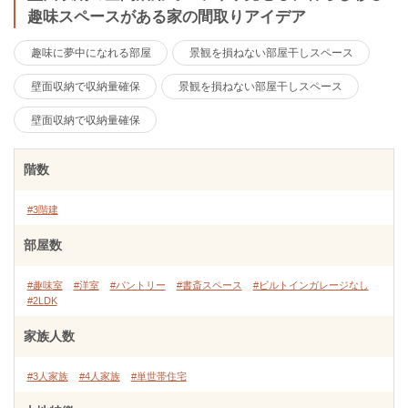
趣味スペースがある家の間取りアイデア
趣味に夢中になれる部屋
景観を損ねない部屋干しスペース
壁面収納で収納量確保
景観を損ねない部屋干しスペース
壁面収納で収納量確保
階数
#3階建
部屋数
#趣味室
#洋室
#パントリー
#書斎スペース
#ビルトインガレージなし
#2LDK
家族人数
#3人家族
#4人家族
#単世帯住宅