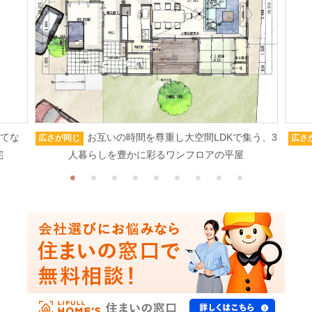
もてな
お互いの時間を尊重し大空間LDKで集う、3
広さが同じ
広さ
宅
人暮らしを豊かに彩るワンフロアの平屋