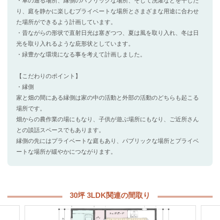
・車の通る場所、縁側のパブリックな場所、そして洗濯などを干した
り、庭を静かに楽しむプライベートな場所とさまざまな用途に合わせ
た場所ができるよう計画しています。
・昔ながらの形状で直射日光は塞ぎつつ、夏は風を取り入れ、冬は日
光を取り入れるような庇形状としています。
・緑豊かな環境になる事を考えて計画しました。
【こだわりのポイント】
・縁側
家と畑の間にある縁側は家の中の活動と外部の活動のどちらも起こる
場所です。
畑からの農作業の場にもなり、子供が遊ぶ場所にもなり、ご近所さん
との談話スペースでもあります。
縁側の先にはプライベートな庭もあり、パブリックな場所とプライベ
ートな場所が緩やかにつながります。
30坪 3LDK関連の間取り