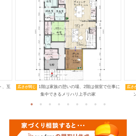
ト、互
1階は家族の憩いの場、2階は個室で仕事に
広さが同じ
広さ
集中できるメリハリ上手の家