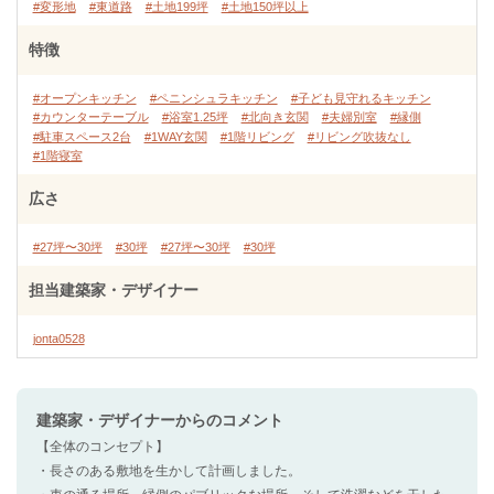
#変形地
#東道路
#土地199坪
#土地150坪以上
特徴
#オープンキッチン
#ペニンシュラキッチン
#子ども見守れるキッチン
#カウンターテーブル
#浴室1.25坪
#北向き玄関
#夫婦別室
#縁側
#駐車スペース2台
#1WAY玄関
#1階リビング
#リビング吹抜なし
#1階寝室
広さ
#27坪〜30坪
#30坪
#27坪〜30坪
#30坪
担当建築家・デザイナー
jonta0528
建築家・デザイナー
からのコメント
【全体のコンセプト】
・長さのある敷地を生かして計画しました。