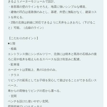
きるようメーターモジュールで設計。
・各部屋の壁のラインをそろえ、地震に強いシンプルな構造。
・建物の凹凸は道路側のみとし、基礎、外壁に無駄がなく、建築コス
トを抑える。
・2階の北側は斜線に対応できるように天井をふきおろし（下げるこ
と）可能。（点線のライン）
【こだわりのポイント】
■１階
・植栽
エントランス側にシンボルツリー、北側には樹木と既存の石積みの後
ろに花や低木を植えられるスペースを設け街並みに配慮。
・駐車場
カーポートは景観上、奥の1台分のみ。
・テラス
リビングの延長としてお子様を安心して遊ばせることができる広いス
ペース。
車からの荷物をリビングの窓から運べる。
・玄関
ベンチを設けた使いやすい玄関。
壁面収納でいつもすっきり。