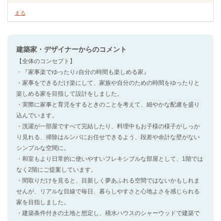
まる
建築家・デザイナー
からのコメント
【全体のコンセプト】
・『家事楽でゆったり♪自分の時間も楽しめる家』
・家事をできるだけ楽にして、家族や自分のための時間をゆったりと
楽しめる家を目指して設計をしました。
・実際に家事と育児をするときのことを考えて、細やかな配慮を盛り
込んでいます。
・洗濯が一部屋ですべて完結したり、料理中もお子様の様子がしっか
り見れる、掃除はルンバにお任せできるよう、段差や余計な壁がない
シンプルな空間に。
・和室もより日常的に使いやすいフレキシブルな部屋として、1階では
なく2階にご提案しています。
・間取りだけを見ると、目新しく夢あふれる空間ではないかもしれま
せんが、リアルな目線で毎日、暮らしやすさと心地よさを感じられる
家を目指しました。
・建築条件付きの土地と想定し、積水ハウスのシャーウッドで建築で