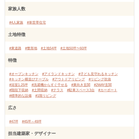
家族人数
#4人家族
#単世帯住宅
土地特徴
#東道路
#整形地
#土地54坪
#土地50坪〜60坪
特徴
#オープンキッチン
#アイランドキッチン
#子ども見守れるキッチン
#キッチン横並びテーブル
#アウトドアリビング
#リビング吹抜
#浴室1.25坪
#洗濯機からすぐ干せる
#東向き玄関
#2WAY玄関
#階段下収納
#土間収納
#テラス
#駐車スペース3台
#カーポート
#標準的な設備
#1階リビング
広さ
#47坪
#45坪～49坪
担当建築家・デザイナー