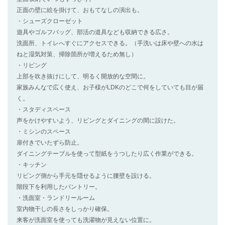
正面の壁に絵を掛けて、おもてなしの演出も。
・シューズクローゼット
遊具やゴルフバッグ、部活の道具なども収納できる広さ。
洗面所、トイレへすぐにアクセスできる。（手洗いは床や壁への水は
ねと湿気対策、掃除箇所が増えるため無し）
・リビング
上部を吹き抜けにして、明るく開放的な空間に。
家族みんなで広く使え、お子様がLDKのどこで何をしていても目が届
く。
・スタディスペース
声をかけやすいよう、リビングとダイニングの間に設けた。
・ミシンのスペース
扉付きでいたずら防止。
ダイニングテーブルを使って型紙をうつしたり広く作業ができる。
・キッチン
リビング側から手元を隠せるように腰壁を設ける。
階段下を利用したパントリー。
・洗面室・ランドリールーム
室内物干しの長さをしっかり確保。
来客が洗面室を使っても洗濯物が見えない位置に。