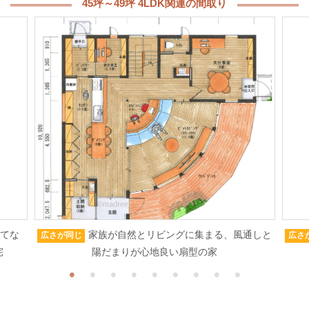
45坪～49坪 4LDK関連の間取り
もてな
家族が自然とリビングに集まる、風通しと
広さが同じ
広さ
宅
陽だまりが心地良い扇型の家