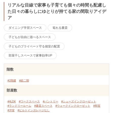
リアルな目線で家事も子育ても個々の時間も配慮し
た日々の暮らしにゆとりが持てる家の間取りアイデ
ア
ダイニング学習スペース
篭れる書斎
子どもが自由に遊べるスペース
子どものプライベート守る個室の配置
部屋干しスペースで家事効率UP
階数
#2階建
#総二階
部屋数
#4LDK
#ワークスペース
#パントリー
#シューズインクローゼット
#ランドリールーム
#書斎スペース
#ウォークインクローゼット
#和室
#洋室
#ビルトインガレージなし