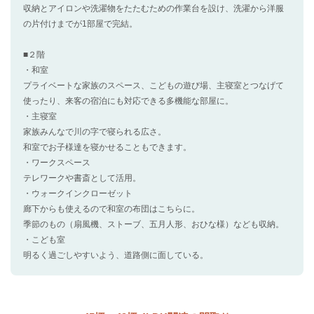
収納とアイロンや洗濯物をたたむための作業台を設け、洗濯から洋服
の片付けまでが1部屋で完結。
■２階
・和室
プライベートな家族のスペース、こどもの遊び場、主寝室とつなげて
使ったり、来客の宿泊にも対応できる多機能な部屋に。
・主寝室
家族みんなで川の字で寝られる広さ。
和室でお子様達を寝かせることもできます。
・ワークスペース
テレワークや書斎として活用。
・ウォークインクローゼット
廊下からも使えるので和室の布団はこちらに。
季節のもの（扇風機、ストーブ、五月人形、おひな様）なども収納。
・こども室
明るく過ごしやすいよう、道路側に面している。