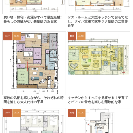
買い物・帰宅・洗濯がすべて最短距離！
ゲストルームと大型キッチンでおもてな
暮らしの無駄がない裏動線のある家
し、タイパ重視で家事ラク動線の二世帯
住宅
31坪
3LDK
42坪
4LDK
家族の気配を感じながら、それぞれの時
キッチンからすべてを見渡せる！子育て
間を愉しむ大人だけの平屋
とピアノの音色を楽しむ開放的な家
30坪
2LDK
41坪
4LDK