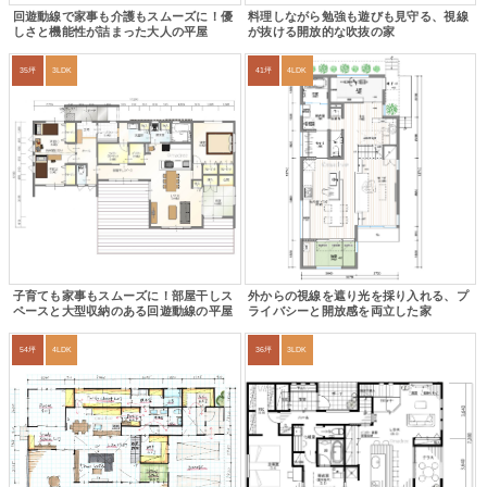
回遊動線で家事も介護もスムーズに！優
料理しながら勉強も遊びも見守る、視線
しさと機能性が詰まった大人の平屋
が抜ける開放的な吹抜の家
35坪
3LDK
41坪
4LDK
子育ても家事もスムーズに！部屋干しス
外からの視線を遮り光を採り入れる、プ
ペースと大型収納のある回遊動線の平屋
ライバシーと開放感を両立した家
54坪
4LDK
36坪
3LDK