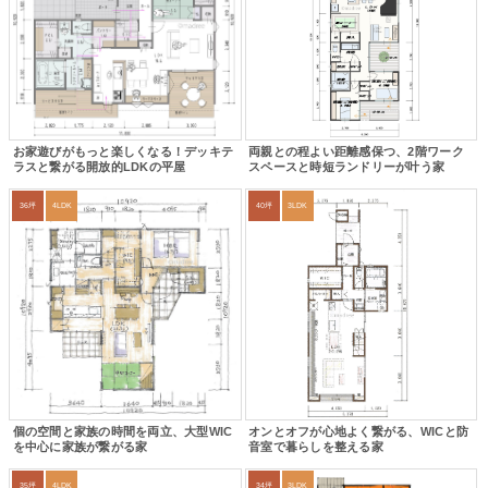
お家遊びがもっと楽しくなる！デッキテ
両親との程よい距離感保つ、2階ワーク
ラスと繋がる開放的LDKの平屋
スペースと時短ランドリーが叶う家
36坪
4LDK
40坪
3LDK
個の空間と家族の時間を両立、大型WIC
オンとオフが心地よく繋がる、WICと防
を中心に家族が繋がる家
音室で暮らしを整える家
35坪
4LDK
34坪
3LDK