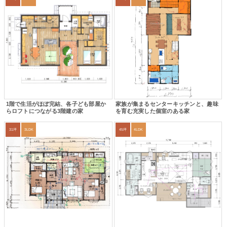
1階で生活がほぼ完結、各子ども部屋か
家族が集まるセンターキッチンと、趣味
らロフトにつながる3階建の家
を育む充実した個室のある家
31坪
3LDK
45坪
4LDK