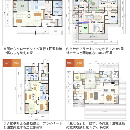
玄関からクローゼットへ直行！回遊動線
内と外がフラットにつながる！2つの屋
で暮らしを整える家
外テラスと開放的なLDKの平屋
40坪
3LDK
39坪～42坪
3LDK
ラク家事叶える裏動線と、プライベート
「魅せる」と「隠す」を両立！適材適所
と団欒両立する二世帯住宅
の充実収納と広々デッキの家