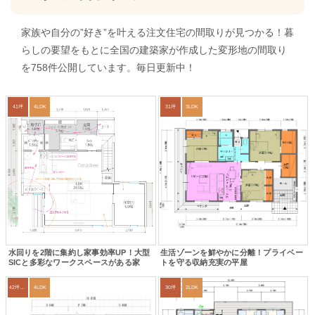
家族や自分の”好き”を叶える注文住宅の間取りが見つかる！暮
らしの要望をもとに全国の建築家が作成した変形地の間取り
を758件公開しています。毎日更新中！
41坪
4LDK
31坪
3LDK
水回りを2階に集約し家事効率UP！大型
生活ゾーンを鮮やかに分離！プライベー
SICと多彩なワークスペースがある家
トを守る収納充実の平屋
42坪～45坪
4LDK
30坪
2LDK