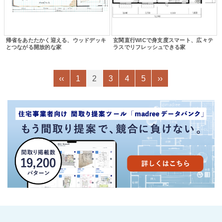
帰省をあたたかく迎える、ウッドデッキ
玄関直行WICで身支度スマート、広々テ
とつながる開放的な家
ラスでリフレッシュできる家
‹‹
1
2
3
4
5
››