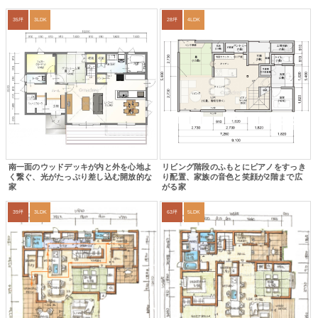
35坪
3LDK
28坪
4LDK
南一面のウッドデッキが内と外を心地よ
リビング階段のふもとにピアノをすっき
く繋ぐ、光がたっぷり差し込む開放的な
り配置、家族の音色と笑顔が2階まで広
家
がる家
39坪
3LDK
63坪
5LDK