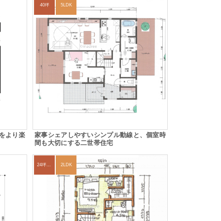
40坪
5LDK
をより楽
家事シェアしやすいシンプル動線と、個室時
間も大切にする二世帯住宅
24坪～27坪
2LDK