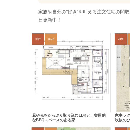
家族や自分の”好き”を叶える注文住宅の間
日更新中！
54坪
3LDK
34坪
風や光をたっぷり取り込むLDKと、実用的
家事ラ
なBBQスペースのある家
吹抜の