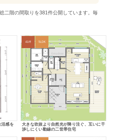
総二階の間取りを381件公開しています。毎
41坪
5LDK
生活感を
大きな吹抜より自然光が降り注ぐ、互いに干
渉しにくい動線の二世帯住宅