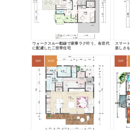
ウォークスルー動線で家事ラク叶う、各世代
スマー
に配慮した二世帯住宅
楽しさ
33坪
3LDK
31坪