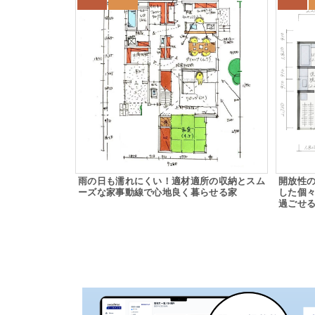
雨の日も濡れにくい！適材適所の収納とスム
開放性
ーズな家事動線で心地良く暮らせる家
した個
過ごせ