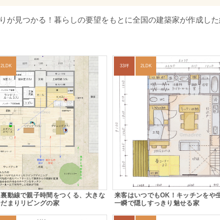
取りが見つかる！暮らしの要望をもとに全国の建築家が作成した
2LDK
33坪
2LDK
ク裏動線で親子時間をつくる、大きな
来客はいつでもOK！キッチンをや
ひだまりリビングの家
一瞬で隠しすっきり魅せる家