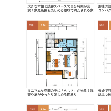
大きな本棚と読書スペースで自分時間が充
趣味の読
実！家庭菜園も楽しめる趣味で満たされる家
コンパ
30坪～33坪
3LDK
30坪～33坪
ミニマムな空間の中に「らしさ」が光る！読
夫婦で
書や庭がゆったり楽しめる間取り
線且つ
35坪
4LDK
36坪～39坪