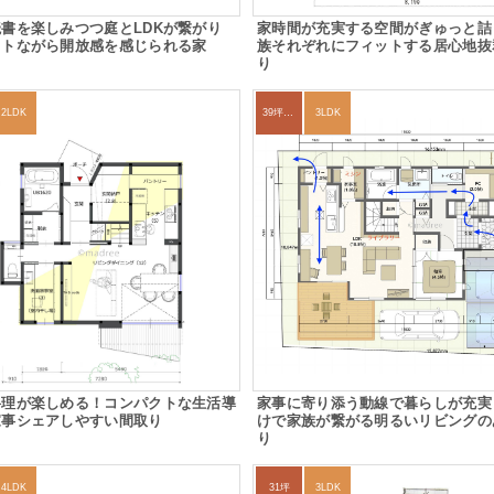
書を楽しみつつ庭とLDKが繋がり
家時間が充実する空間がぎゅっと詰
クトながら開放感を感じられる家
族それぞれにフィットする居心地抜
り
2LDK
39坪～42坪
3LDK
料理が楽しめる！コンパクトな生活導
家事に寄り添う動線で暮らしが充実
家事シェアしやすい間取り
けで家族が繋がる明るいリビングの
り
4LDK
31坪
3LDK