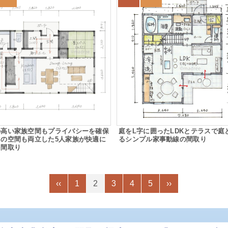
の高い家族空間もプライバシーを確保
庭をL字に囲ったLDKとテラスで庭
々の空間も両立した5人家族が快適に
るシンプル家事動線の間取り
る間取り
‹‹
1
2
3
4
5
››