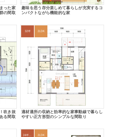
まった家
趣味を思う存分楽しめて暮らしが充実するコ
群の間取
ンパクトながら機能的な家
32坪
2LDK
！吹き抜
適材適所の収納と効率的な家事動線で暮らし
ある間取
やすい正方形型のシンプルな間取り
24坪～27坪
2LDK