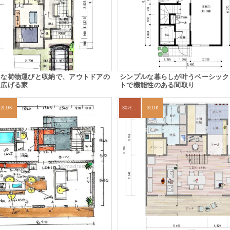
トな荷物運びと収納で、アウトドアの
シンプルな暮らしが叶うベーシック
を広げる家
トで機能性のある間取り
2LDK
30坪～33坪
3LDK