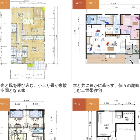
2LDK
40坪
5LDK
い光と風を呼び込む、小上り畳が家族
本と共に豊かに暮らす、個々の趣味
の空間となる家
しむ二世帯住宅
2LDK
24坪～27坪
2LDK