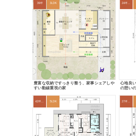
39坪
3LDK
24坪～27坪
豊富な収納ですっきり整う、家事シェアしや
心地良
すい動線重視の家
の憩い
42坪～45坪
5LDK
27坪〜30坪