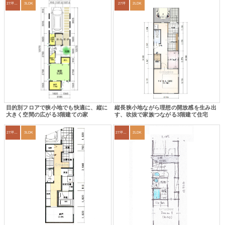
27坪〜30坪
3LDK
27坪
2LDK
目的別フロアで狭小地でも快適に、縦に
縦長狭小地ながら理想の開放感を生み出
大きく空間の広がる3階建ての家
す、吹抜で家族つながる3階建て住宅
27坪〜30坪
3LDK
27坪〜30坪
2LDK