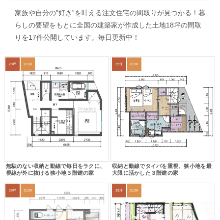
家族や自分の”好き”を叶える注文住宅の間取りが見つかる！暮
らしの要望をもとに全国の建築家が作成した土地18坪の間取
りを17件公開しています。毎日更新中！
29坪
2LDK
29坪
2LDK
無駄のない収納と動線で毎日をラクに、
収納と動線でタイパを重視、狭小地を最
視線が外に抜ける狭小地３階建の家
大限に活かした３階建の家
29坪
2LDK
28坪
3LDK