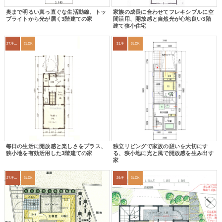
奥まで明るい真っ直ぐな生活動線、トッ
家族の成長に合わせてフレキシブルに空
プライトから光が届く3階建ての家
間活用、開放感と自然光が心地良い3階
建て狭小住宅
27坪〜30坪
2LDK
31坪
3LDK
毎日の生活に開放感と楽しさをプラス、
独立リビングで家族の憩いを大切にす
狭小地を有効活用した3階建ての家
る、狭小地に光と風で開放感を生み出す
家
27坪〜30坪
3LDK
29坪
3LDK