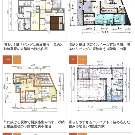
明るい2階リビングに家族集う、収納と
収納と動線で広くスペース有効活用、明
動線重視の３階建の狭小住宅
るいリビングに家族集う３階建ての家
29坪
2LDK
27坪〜30坪
2LDK
外に抜ける視線で開放感生み出す、収納
暮らしやすさをコンパクトに詰め込んだ
と動線重視の３階建て狭小住宅
住み心地良い3階建の家