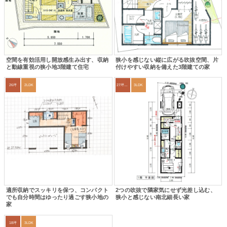
空間を有効活用し開放感生み出す、収納
狭小を感じない縦に広がる吹抜空間、片
と動線重視の狭小地3階建て住宅
付けやすい収納を備えた3階建ての家
26坪
2LDK
27坪〜30坪
3LDK
適所収納でスッキリを保つ、コンパクト
2つの吹抜で隣家気にせず光差し込む、
でも自分時間はゆったり過ごす狭小地の
狭小と感じない南北細長い家
家
18坪
3LDK