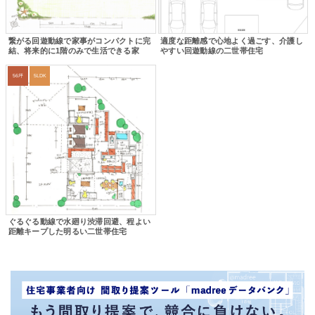
繋がる回遊動線で家事がコンパクトに完
適度な距離感で心地よく過ごす、介護し
結、将来的に1階のみで生活できる家
やすい回遊動線の二世帯住宅
56坪
5LDK
ぐるぐる動線で水廻り渋滞回避、程よい
距離キープした明るい二世帯住宅