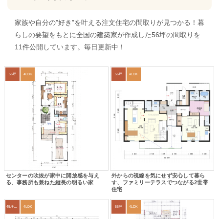
家族や自分の”好き”を叶える注文住宅の間取りが見つかる！暮
らしの要望をもとに全国の建築家が作成した56坪の間取りを
11件公開しています。毎日更新中！
56坪
4LDK
56坪
4LDK
センターの吹抜が家中に開放感を与え
外からの視線を気にせず安心して暮ら
る、事務所も兼ねた縦長の明るい家
す、ファミリーテラスでつながる2世帯
住宅
45坪～49坪
4LDK
56坪
4LDK