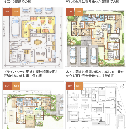
う広々3階建ての家
ぞれの生活に寄り添った3階建ての家
56坪
2LDK
56坪
2LDK
プライバシーに配慮し家族時間を育む、
木々に囲まれ季節の移ろい感じる、豊か
店舗付きの多世帯で住む家
な心を育む完全分離の二世帯住宅
56坪
4LDK
56坪
6LDK