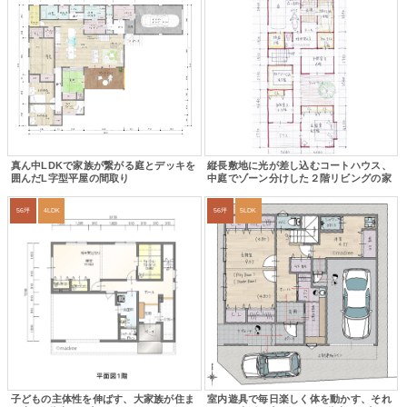
真ん中LDKで家族が繋がる庭とデッキを
縦長敷地に光が差し込むコートハウス、
囲んだL字型平屋の間取り
中庭でゾーン分けした２階リビングの家
56坪
4LDK
56坪
5LDK
子どもの主体性を伸ばす、大家族が住ま
室内遊具で毎日楽しく体を動かす、それ