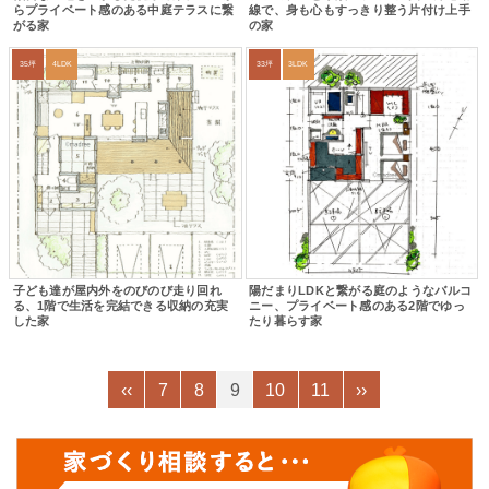
らプライベート感のある中庭テラスに繋
線で、身も心もすっきり整う片付け上手
がる家
の家
35坪
4LDK
33坪
3LDK
子ども達が屋内外をのびのび走り回れ
陽だまりLDKと繋がる庭のようなバルコ
る、1階で生活を完結できる収納の充実
ニー、プライベート感のある2階でゆっ
した家
たり暮らす家
‹‹
7
8
9
10
11
››