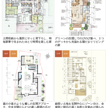
土間収納から適所にサッと荷下ろし、時
グリーンの目隠しでのびのび遊べ、２つ
短家事で生まれたゆとり時間を楽しむ家
のデッキから光溢れる陽だまりリビング
の家
36坪
4LDK
27坪
3LDK
森の小道のような癒しの玄関アプロー
細長い土地を玄関中心にゾーン分け、全
チ、中央玄関から2つの庭へ眺望の広が
個室に朝日の届く自然な目覚めが得られ