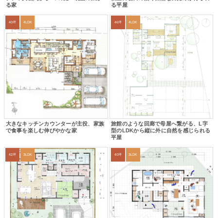
る家
る平屋
40坪
4LDK
46坪
4LDK
大きなキッチンカウンターが主役、家族
旅館のような回廊で母屋へ繋がる、L字
で食事を楽しむ伸びやかな家
型のLDKから縦に外に自然を感じられる
平屋
42坪
3LDK
40坪
3LDK