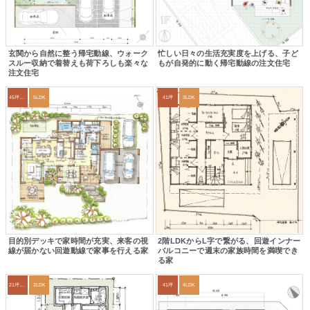
玄関から自然に整う帰宅動線、ウォーク
忙しい日々の生活充実度を上げる、子ど
スルー収納で着替えも荷下ろしも楽々な
もが自発的に動く帰宅動線の注文住宅
注文住宅
45坪～49坪
5LDK
41坪
3LDK
目的別デッキで家時間が充実、来客の視
2階LDKからL字で繋がる、回遊インナー
線が届かない回遊動線で家事を行える家
バルコニーで週末の家族時間を満喫でき
る家
21坪〜24坪
2LDK
41坪
4LDK