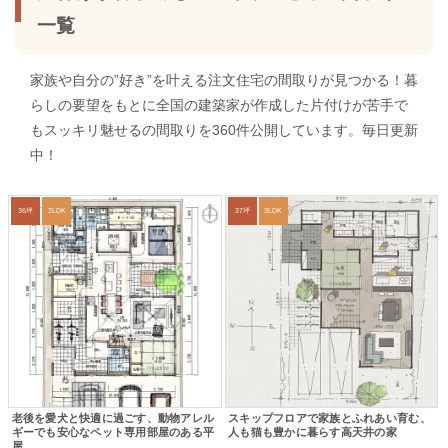
一覧
家族や自分の”好き”を叶える注文住宅の間取りが見つかる！暮
らしの要望をもとに全国の建築家が作成した片付けが苦手で
もスッキリ魅せるの間取りを360件公開しています。毎日更新
中！
36坪
2LDK
37坪
3LDK
老後を愛犬と快適に過ごす、動物アレル
スキップフロアで家族とふれあい育む、
ギーでも安心なペット専用部屋のある平
人も猫も豊かに暮らす高天井の家
屋