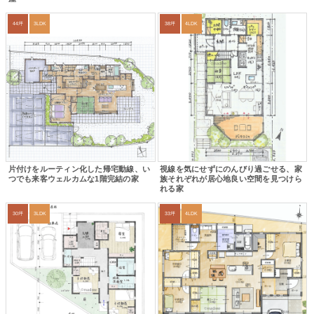
44坪
3LDK
38坪
4LDK
片付けをルーティン化した帰宅動線、い
視線を気にせずにのんびり過ごせる、家
つでも来客ウェルカムな1階完結の家
族それぞれが居心地良い空間を見つけら
れる家
30坪
3LDK
33坪
4LDK