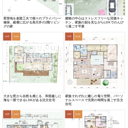
変形地を創意工夫で個々のプライバシー
建物の中心はストレスフリーな回遊キッ
確保、縦横に広がる高天井の2階リビン
チン、家族の顔を見ながらLDKでのんび
グの家
り過ごす平屋
36坪
4LDK
47坪
6LDK
大きな窓から自然を感じる、和室越しに
家族それぞれに癒しの篭り空間、パーソ
海を一望できるLDKがある注文住宅
ナルスペースで充実の時間を過ごす注文
住宅
38坪
4LDK
39坪
2LDK