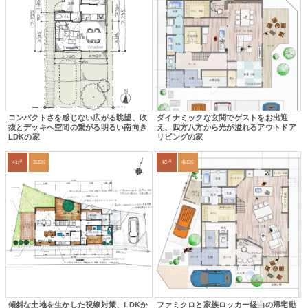
コンパクトさを感じない広がる眺望、吹
ダイナミックな玄関でゲストをお出迎
抜とデッキへ空間の繋がる明るい南向き
え、四方八方から光が溢れるアウトドア
LDKの家
リビングの家
41坪
3LDK
48坪
4LDK
傾斜な土地を生かした視線対策、LDKか
ファミクロと家族ロッカー経由の帰宅動