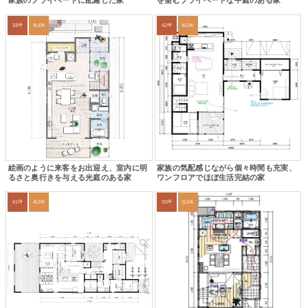
家族のプライベートに配慮した家
を望むプライベートな中庭のある家
33坪
4LDK
42坪
4LDK
絵画のように来客をお出迎え、室内に明
家族の気配感じながら個々時間も充実、
るさと奥行きを与える光庭のある家
ワンフロアでほぼ生活完結の家
41坪
4LDK
33坪
2LDK