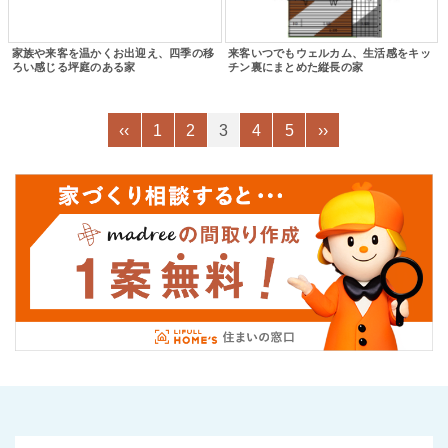
家族や来客を温かくお出迎え、四季の移
来客いつでもウェルカム、生活感をキッ
ろい感じる坪庭のある家
チン裏にまとめた縦長の家
‹‹
1
2
3
4
5
››