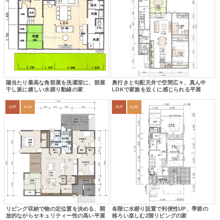
陽当たり最高な角部屋を洗濯室に、部屋
奥行きと勾配天井で空間広々、真ん中
干し派に嬉しい水廻り動線の家
LDKで家族を近くに感じられる平屋
33坪
4LDK
35坪
2LDK
リビング収納で物の定位置を決める、開
各階に水廻り設置で利便性UP、季節の
放的ながらセキュリティー性の高い平屋
移ろい楽しむ2階リビングの家