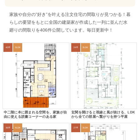
家族や自分の”好き”を叶える注文住宅の間取りが見つかる！暮
らしの要望をもとに全国の建築家が作成した一列に並んだ水
廻りの間取りを406件公開しています。毎日更新中！
40坪
3LDK
24坪
3LDK
中二階に本に囲まれる空間を、家族が自
玄関を開けると視線と風が抜ける、LDK
由に使える読書コーナーのある家
から全ての部屋へ繋がりを持つ平屋
36坪
5LDK
27坪
3LDK