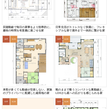
回遊動線で毎日の家事をより効率的に、
日常生活がストレスなく快適に、フレキ
趣味の時間を有意義に過ごせる家
シブルな扉で屋外まで一体的に繋がる家
38坪
3LDK
34坪
3LDK
来客が多くても動線が交差しない、家族
靴のままで整うコンパクトな裏動線と、
のプライバシーに配慮した縦長地の家
LDKから庭への広がりを感じられる家
43坪
3LDK
36坪
3LDK