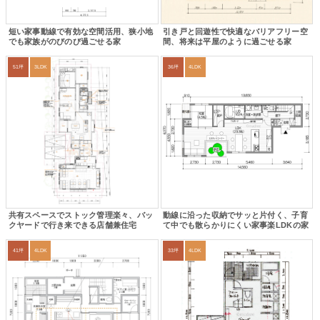
短い家事動線で有効な空間活用、狭小地
引き戸と回遊性で快適なバリアフリー空
でも家族がのびのび過ごせる家
間、将来は平屋のように過ごせる家
51坪
3LDK
36坪
4LDK
共有スペースでストック管理楽々、バッ
動線に沿った収納でサッと片付く、子育
クヤードで行き来できる店舗兼住宅
て中でも散らかりにくい家事楽LDKの家
41坪
4LDK
33坪
4LDK