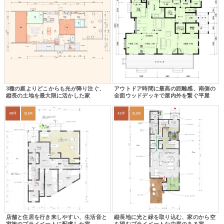
3種の庭よりどこからも光が降り注ぐ、
アウトドア時間に最高の距離感、南側の
縦長の土地を最大限に活かした家
全面ウッドデッキで屋内外を繋ぐ平屋
48坪
3LDK
42坪
3LDK
店舗と住居を行き来しやすい、生活音と
縦長地に光と緑を取り込む、家のから空