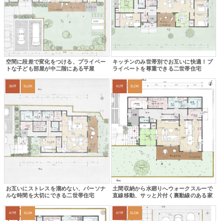
空間に段差で変化をつける、プライベー
キッチンのみ世帯別でお互いに快適！プ
トな子ども部屋が中二階にある平屋
ライベートを尊重できる二世帯住宅
36坪
5LDK
41坪
3LDK
お互いにストレスを溜めない、パーソナ
土間収納から水廻りへウォークスルーで
ルな時間を大切にできる二世帯住宅
直線移動、サッと片付く裏動線のある家
47坪
3LDK
47坪
5LDK