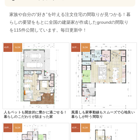
家族や自分の”好き”を叶える注文住宅の間取りが見つかる！暮
らしの要望をもとに全国の建築家が作成したgroundの間取り
を115件公開しています。毎日更新中！
45坪～49坪
5LDK
36坪～39坪
3LDK
人もペットも開放的に豊かに過ごせる！
風通しも家事動線もスムーズで心地良い
暮らしのこだわりが詰まった家
暮らしが叶う間取り
39坪～42坪
3LDK
45坪～49坪
4LDK