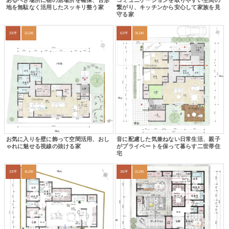
あるべき場所に物の居場所を確保、台形
コミュニケーションを取りやすい空間の
地を無駄なく活用したスッキリ整う家
繋がり、キッチンから安心して家族を見
守る家
33坪
2LDK
62坪
3LDK
お気に入りを壁に飾って空間活用、おし
音に配慮した気兼ねない日常生活、親子
ゃれに魅せる視線の抜ける家
がプライベートを保って暮らす二世帯住
宅
33坪
4LDK
36坪
2LDK