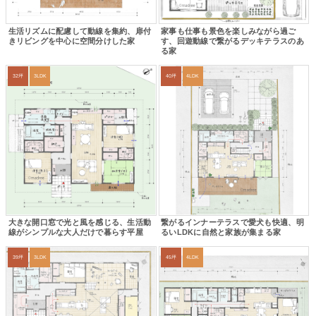
生活リズムに配慮して動線を集約、扉付
家事も仕事も景色を楽しみながら過ご
きリビングを中心に空間分けした家
す、回遊動線で繋がるデッキテラスのあ
る家
32坪
3LDK
40坪
4LDK
大きな開口窓で光と風を感じる、生活動
繋がるインナーテラスで愛犬も快適、明
線がシンプルな大人だけで暮らす平屋
るいLDKに自然と家族が集まる家
39坪
3LDK
45坪
4LDK