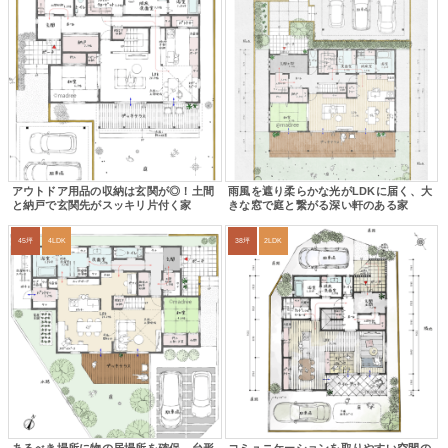
アウトドア用品の収納は玄関が◎！土間
雨風を遮り柔らかな光がLDKに届く、大
と納戸で玄関先がスッキリ片付く家
きな窓で庭と繋がる深い軒のある家
45坪
4LDK
38坪
2LDK