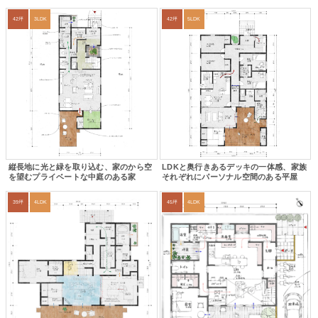
42坪
3LDK
42坪
5LDK
縦長地に光と緑を取り込む、家のから空
LDKと奥行きあるデッキの一体感、家族
を望むプライベートな中庭のある家
それぞれにパーソナル空間のある平屋
39坪
4LDK
45坪
4LDK