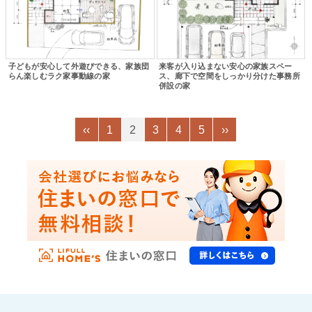
子どもが安心して外遊びできる、家族団
来客が入り込まない安心の家族スペー
らん楽しむラク家事動線の家
ス、廊下で空間をしっかり分けた事務所
併設の家
‹‹
1
2
3
4
5
››