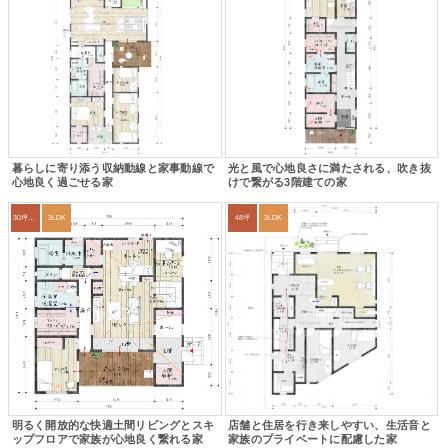
暮らしに寄り添う収納動線と家事動線で
光と風で心地良さに満たされる、吹き抜
心地良く過ごせる家
けで繋がる3階建ての家
30坪～33坪
3LDK
48坪
3LDK
明るく開放的な快適土間リビングとスキ
店舗と住居を行き来しやすい、生活音と
ップフロアで家族が心地良く繋れる家
家族のプライベートに配慮した家