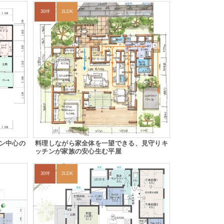
30坪
2LDK
ン中心の
料理しながら家全体を一望できる、見守りキ
ッチンが家族の安心生む平屋
30坪
2LDK