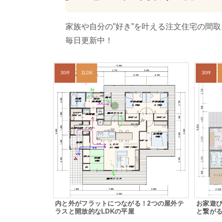
家族や自分の”好き”を叶える注文住宅の間
毎日更新中！
30坪
2LDK
30坪
内と外がフラットにつながる！2つの屋外テ
お家遊
ラスと開放的なLDKの平屋
と繋がる