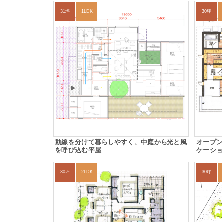
31坪
1LDK
30坪
動線を分けて暮らしやすく、中庭から光と風
オープ
を呼び込む平屋
ケーシ
30坪
2LDK
30坪