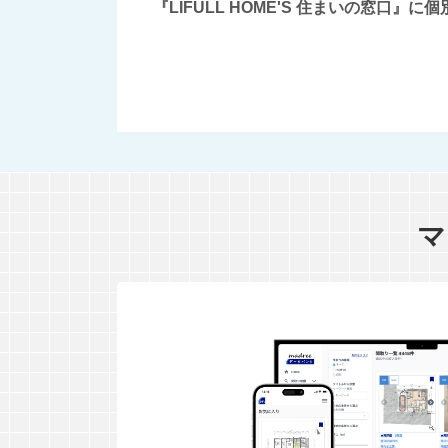
『LIFULL HOME'S 住まいの窓
マ