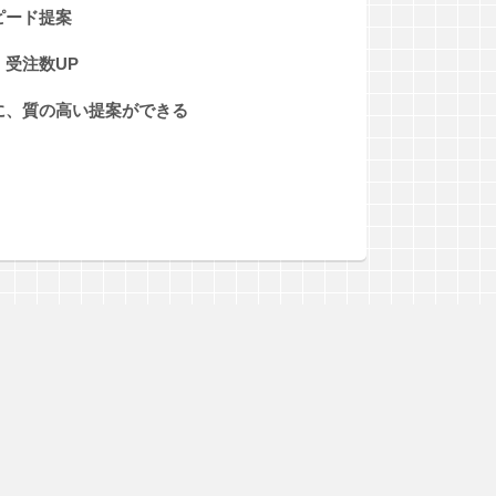
ピード提案
受注数UP
に、質の高い提案ができる