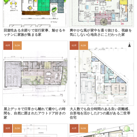
回遊性ある水廻りで並行家事、魅せるキ
爽やかな風が家中を通り抜ける、視線を
ッチンに家族が集まる家
気にしない心地良さにこだわった家
45坪
3LDK
61坪
4LDK
屋上デッキで日常から離れて癒やしの時
大人数でも自分時間のある良い距離感、
間を、自然に囲まれたアウトドア好きの
台形地を活かした2つの庭がある二世帯
家
住宅
30坪
2LDK
41坪
5LDK