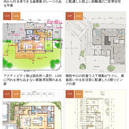
内から行き来できる倉庫兼ガレージのあ
に配慮した程よい距離感の二世帯住宅
る平屋
41坪
5LDK
36坪
2LDK
アクティビティ後は脱衣所へ直行、LDK
階段中心の回遊で上下移動がラクに、家
に汚れを持ち込まない家族用玄関のある
族思いやる生活音に配慮した2階リビン
家
グの家
31坪
3LDK
27坪
3LDK