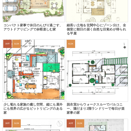
コンパクト家事で休日のんびり過ごす、
細長い土地を玄関中心にゾーン分け、全
アウトドアリビングで余暇楽しむ家
個室に朝日の届く自然な目覚めが得られ
る平屋
39坪
3LDK
4LDK
少し篭れる家族の癒し空間、縦にも屋外
脱衣室からウォークスルーでバルコニ
にも視界の広がるピットリビングのある
ー、陽だまり2階ランドリーで毎日が楽
家
家事の家
38坪
3LDK
40坪
2LDK