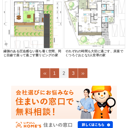
縁側のある圧迫感ない落ち着く空間、同
それぞれの時間も大切に過ごす、床座で
じ目線で座って過ごす畳リビングの家
くつろぐおとな3人世帯の家
‹‹
1
2
3
››