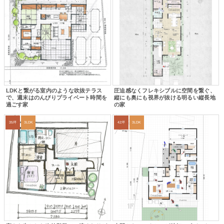
LDKと繋がる室内のような吹抜テラス
圧迫感なくフレキシブルに空間を繋ぐ、
で、週末はのんびりプライベート時間を
縦にも奥にも視界が抜ける明るい縦長地
過ごす家
の家
35坪
3LDK
42坪
3LDK