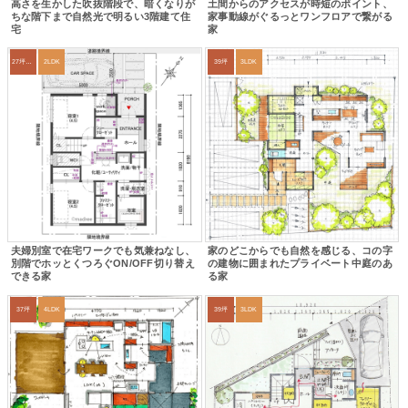
高さを生かした吹抜階段で、暗くなりが
土間からのアクセスが時短のポイント、
ちな階下まで自然光で明るい3階建て住
家事動線がぐるっとワンフロアで繋がる
宅
家
27坪〜30坪
2LDK
39坪
3LDK
夫婦別室で在宅ワークでも気兼ねなし、
家のどこからでも自然を感じる、コの字
別階でホッとくつろぐON/OFF切り替え
の建物に囲まれたプライベート中庭のあ
できる家
る家
37坪
4LDK
39坪
3LDK