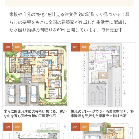
家族や自分の”好き”を叶える注文住宅の間取りが見つかる！暮
らしの要望をもとに全国の建築家が作成した生活音に配慮し
た水廻り動線の間取りを60件公開しています。毎日更新中！
56坪
2LDK
52坪
4LDK
木々に囲まれ季節の移ろい感じる、豊か
憧れのガレージでつくる趣味空間と、将
な心を育む完全分離の二世帯住宅
来同居を見据えた家事ラク動線の家
62坪
3LDK
66坪
2LDK