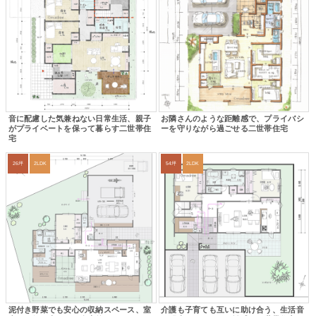
音に配慮した気兼ねない日常生活、親子
お隣さんのような距離感で、プライバシ
がプライベートを保って暮らす二世帯住
ーを守りながら過ごせる二世帯住宅
宅
26坪
2LDK
54坪
2LDK
泥付き野菜でも安心の収納スペース、室
介護も子育ても互いに助け合う、生活音