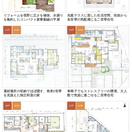
リフォームを視野に広さを確保、水廻り
光庭テラスに面した生活空間、吹抜から
を集約したコンパクト家事動線の平屋
各世帯の気配感じる二世帯住宅
41坪
4LDK
53坪
5LDK
適材適所の収納でほぼ隠す、将来2世帯
車椅子でもストレスフリーの環境、大人
を見据えた独立和室の家
数で気楽に過ごせる二世帯住宅
38坪
3LDK
61坪
4LDK