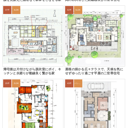
37坪
3LDK
62坪
5LDK
帰宅後は片付けながら脱衣室にポイ、キ
屋根の掛かる広々テラスで、天候を気に
ッチンと水廻りが動線良く繋がる家
せずゆったり過ごす平屋の二世帯住宅
25坪
2LDK
43坪
パントリー