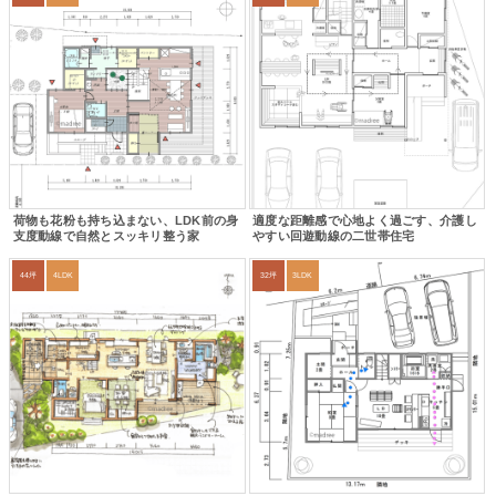
荷物も花粉も持ち込まない、LDK前の身
適度な距離感で心地よく過ごす、介護し
支度動線で自然とスッキリ整う家
やすい回遊動線の二世帯住宅
44坪
4LDK
32坪
3LDK