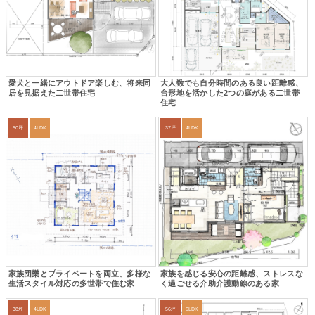
愛犬と一緒にアウトドア楽しむ、将来同
大人数でも自分時間のある良い距離感、
居を見据えた二世帯住宅
台形地を活かした2つの庭がある二世帯
住宅
50坪
4LDK
37坪
4LDK
家族団欒とプライベートを両立、多様な
家族を感じる安心の距離感、ストレスな
生活スタイル対応の多世帯で住む家
く過ごせる介助介護動線のある家
38坪
4LDK
56坪
6LDK