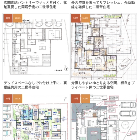
玄関直結パントリーでサッと片付く、収
外の空気を吸ってリフレッシュ、介助動
納重視した同居予定の二世帯住宅
線を確保した二世帯住宅
48坪
2LDK
58坪
6LDK
デッドスペースなしで片付け上手に、裏
介護しやすいゆとりある空間、程良きプ
動線共用の二世帯住宅
ライベート保つ二世帯住宅
35坪
3LDK
36坪
3LDK