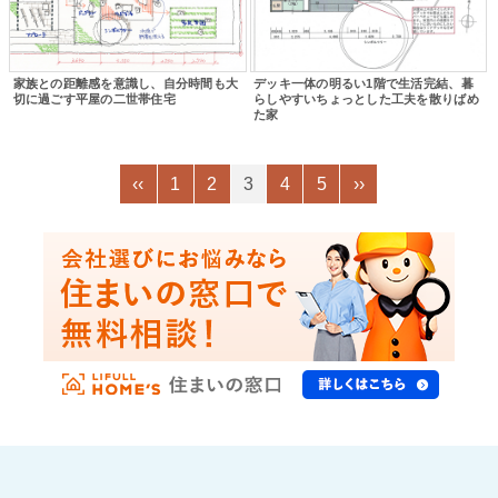
家族との距離感を意識し、自分時間も大
デッキ一体の明るい1階で生活完結、暮
切に過ごす平屋の二世帯住宅
らしやすいちょっとした工夫を散りばめ
た家
‹‹
1
2
3
4
5
››