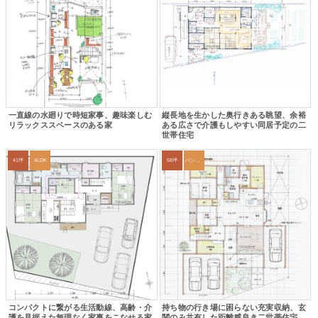
一直線の水廻りで時短家事、趣味楽しむ
縦長地を生かした奥行きある眺望、余裕
リラックススペースのある家
ある広さで介護もしやすい同居予定の二
世帯住宅
41坪
4LDK
58坪
パントリー
コンパクトに繋がる生活動線、高齢・介
持ち物の行き場に困らない充実収納、玄
護を見据えた無理なく家事をこなせる家
関のみ共有した距離感良き二世帯住宅