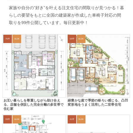
家族や自分の”好き”を叶える注文住宅の間取りが見つかる！暮
らしの要望をもとに全国の建築家が作成した車椅子対応の間
取りを99件公開しています。毎日更新中！
75坪
3LDK
59坪
4LDK
お互い暮らしを尊重しながら助け合え
緑豊かな庭で季節の移ろい感じる、凸凹
る、店舗を併設した完全分離の多世帯で
変形地をうまく活用した二世帯住宅
住む家
33坪
4LDK
41坪
3LDK