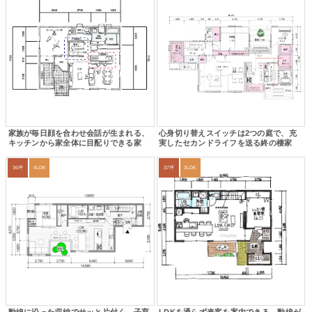
家族が毎日顔を合わせ会話が生まれる、
心身切り替えスイッチは2つの庭で、充
キッチンから家全体に目配りできる家
実したセカンドライフを送る終の棲家
36坪
4LDK
37坪
3LDK