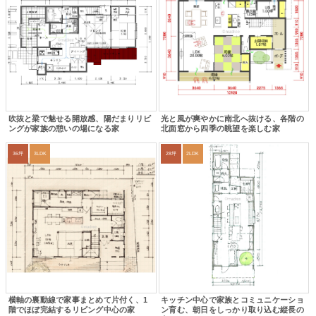
吹抜と梁で魅せる開放感、陽だまりリビ
光と風が爽やかに南北へ抜ける、各階の
ングが家族の憩いの場になる家
北面窓から四季の眺望を楽しむ家
36坪
3LDK
28坪
2LDK
横軸の裏動線で家事まとめて片付く、1
キッチン中心で家族とコミュニケーショ
階でほぼ完結するリビング中心の家
ン育む、朝日をしっかり取り込む縦長の