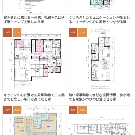
庭を身近に感じる一体感、視線を気にせ
くつろぎとコミュニケーションが生まれ
ず家キャンプを楽しめる家
る、キッチン中心に家族とつながる家
36坪
3LDK
31坪
2LDK
キッチン中心に繋がる家事動線で、共働
短い家事動線で有効な空間活用、狭小地
きでも忙しい毎日が楽になる家
でも家族がのびのび過ごせる家
38坪
2LDK
43坪
3LDK