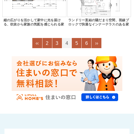
縦の広がりを活かして家中に光を届け
ランドリー直結の陽だまり空間、視線ブ
る、吹抜から家族の気配を感じられる家
ロックで快適なインナーテラスのある家
‹‹
2
3
4
5
6
››