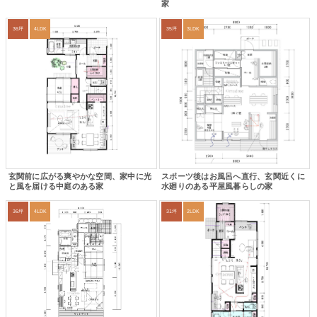
家
36坪
4LDK
35坪
3LDK
玄関前に広がる爽やかな空間、家中に光
スポーツ後はお風呂へ直行、玄関近くに
と風を届ける中庭のある家
水廻りのある平屋風暮らしの家
36坪
4LDK
31坪
2LDK