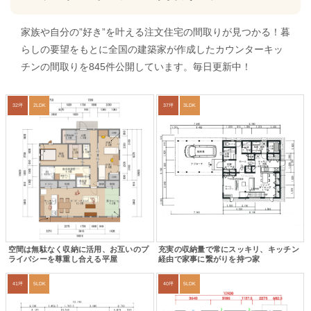
家族や自分の”好き”を叶える注文住宅の間取りが見つかる！暮
らしの要望をもとに全国の建築家が作成したカウンターキッ
チンの間取りを845件公開しています。毎日更新中！
32坪
2LDK
37坪
3LDK
空間は無駄なく収納に活用、お互いのプ
充実の収納量で常にスッキリ、キッチン
ライバシーを尊重し合える平屋
経由で家事に繋がりを持つ家
41坪
5LDK
40坪
5LDK