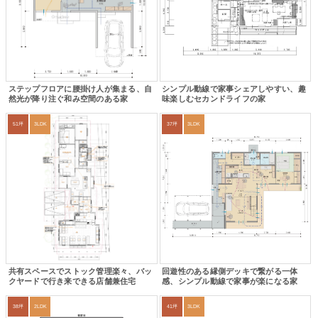
ステップフロアに腰掛け人が集まる、自
シンプル動線で家事シェアしやすい、趣
然光が降り注ぐ和み空間のある家
味楽しむセカンドライフの家
51坪
3LDK
37坪
3LDK
共有スペースでストック管理楽々、バッ
回遊性のある縁側デッキで繋がる一体
クヤードで行き来できる店舗兼住宅
感、シンプル動線で家事が楽になる家
38坪
2LDK
41坪
3LDK