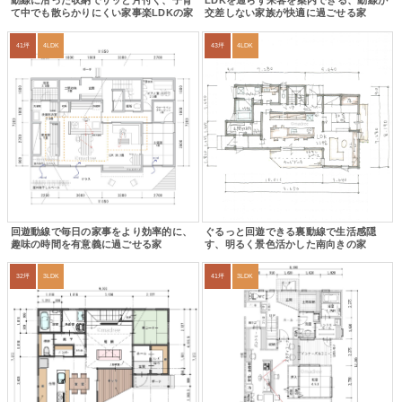
動線に沿った収納でサッと片付く、子育
LDKを通らず来客を案内できる、動線が
て中でも散らかりにくい家事楽LDKの家
交差しない家族が快適に過ごせる家
41坪
4LDK
43坪
4LDK
回遊動線で毎日の家事をより効率的に、
ぐるっと回遊できる裏動線で生活感隠
趣味の時間を有意義に過ごせる家
す、明るく景色活かした南向きの家
32坪
3LDK
41坪
3LDK