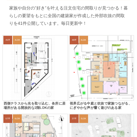
家族や自分の”好き”を叶える注文住宅の間取りが見つかる！暮
らしの要望をもとに全国の建築家が作成した外部吹抜の間取
りを41件公開しています。毎日更新中！
45坪
4LDK
48坪
4LDK
西側テラスから光を取り込む、各所に居
視界広がる中庭と吹抜で家族つながる、
場所がある開放的な2階LDKの家
にぎやかな声が響く遊びのある家
57坪
6LDK
37坪
3LDK