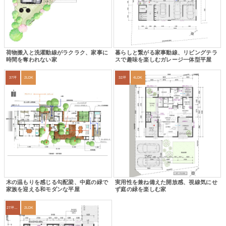
荷物搬入と洗濯動線がラクラク、家事に
暮らしと繋がる家事動線、リビングテラ
時間を奪われない家
スで趣味を楽しむガレージ一体型平屋
37坪
2LDK
32坪
4LDK
木の温もりを感じる勾配梁、中庭の緑で
実用性を兼ね備えた開放感、視線気にせ
家族を迎える和モダンな平屋
ず庭の緑を楽しむ家
27坪〜30坪
2LDK