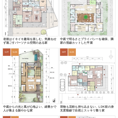
老後はイキイキ趣味を楽しむ、気兼ねせ
中庭で明るさとプライバシーを確保、隣
ず過ごすパーソナル空間のある家
家の視線カットした平屋
51坪
5LDK
38坪
4LDK
中庭からの光と風が心地よい、緑豊かで
荷物も花粉も持ち込まない、LDK前の身
人が集まる賑やかな家
支度動線で自然とスッキリ整う家