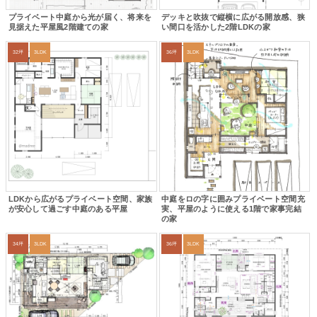
プライベート中庭から光が届く、将来を
デッキと吹抜で縦横に広がる開放感、狭
見据えた平屋風2階建ての家
い間口を活かした2階LDKの家
32坪
3LDK
36坪
3LDK
LDKから広がるプライベート空間、家族
中庭をロの字に囲みプライベート空間充
が安心して過ごす中庭のある平屋
実、平屋のように使える1階で家事完結
の家
34坪
3LDK
36坪
3LDK