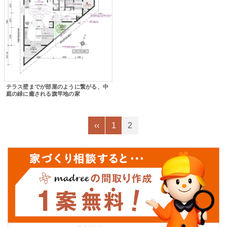
テラス壁までが部屋のように繋がる、中
庭の緑に癒される旗竿地の家
‹‹
1
2