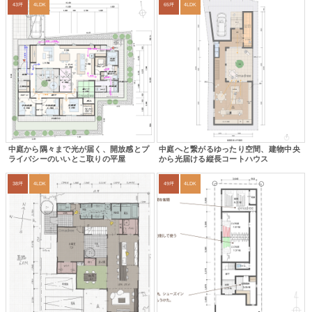
43坪
4LDK
65坪
4LDK
中庭から隅々まで光が届く、開放感とプ
中庭へと繋がるゆったり空間、建物中央
ライバシーのいいとこ取りの平屋
から光届ける縦長コートハウス
38坪
4LDK
49坪
4LDK