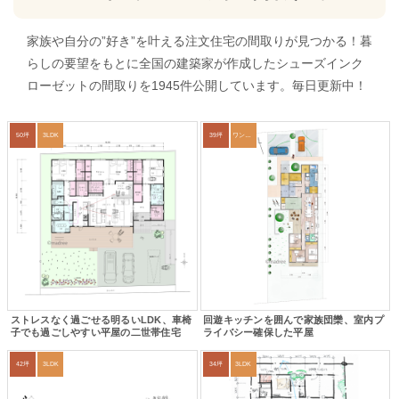
家族や自分の”好き”を叶える注文住宅の間取りが見つかる！暮
らしの要望をもとに全国の建築家が作成したシューズインク
ローゼットの間取りを1945件公開しています。毎日更新中！
50坪
3LDK
39坪
ワンルーム
ストレスなく過ごせる明るいLDK、車椅
回遊キッチンを囲んで家族団欒、室内プ
子でも過ごしやすい平屋の二世帯住宅
ライバシー確保した平屋
42坪
3LDK
34坪
3LDK