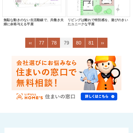
無駄な動きのない生活動線で、共働き夫
リビングは離れで特別感を、遊びのきい
婦に余裕与える平屋
たユニークな平屋
‹‹
77
78
79
80
81
››