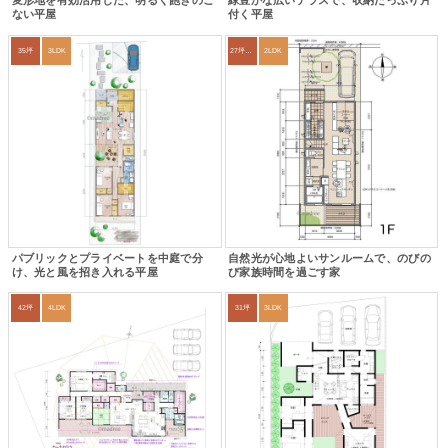
変形地を有効活用した、明るく飽きのこ
緑豊かな広いテラスで、収納たっぷり片
ない平屋
付く平屋
35坪
3LDK
27坪〜30坪
2LDK
パブリックとプライベートを中庭で分
自然光が心地よいサンルームで、のびの
け、光と風を招き入れる平屋
び家族時間を過ごす家
42坪
4LDK
31坪
3LDK