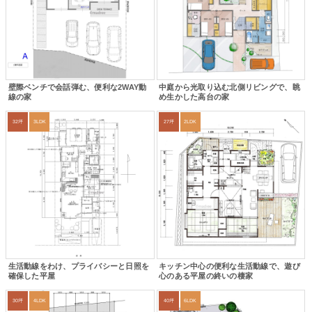
壁際ベンチで会話弾む、便利な2WAY動
中庭から光取り込む北側リビングで、眺
線の家
め生かした高台の家
32坪
3LDK
27坪
2LDK
生活動線をわけ、プライバシーと日照を
キッチン中心の便利な生活動線で、遊び
確保した平屋
心のある平屋の終いの棲家
30坪
4LDK
40坪
6LDK