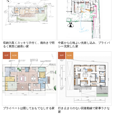
収納力高くスッキリ片付く、南向きで明
中庭から心地よい光差し込み、プライバ
るく東西に細長い家
シー充実した家
61坪
4LDK
36坪
3LDK
プライベートは隠しておもてなしする家
行き止まりのない回遊動線で家事ラクな
家