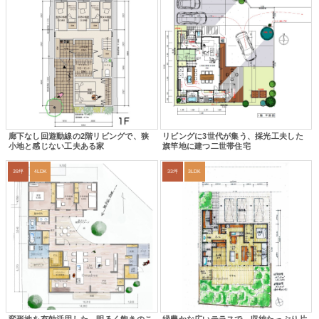
廊下なし回遊動線の2階リビングで、狭
リビングに3世代が集う、採光工夫した
小地と感じない工夫ある家
旗竿地に建つ二世帯住宅
39坪
4LDK
33坪
3LDK