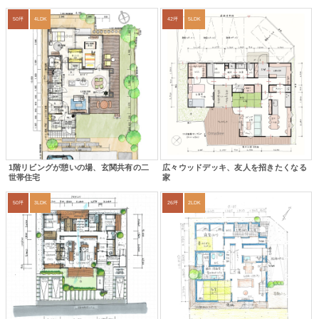
50坪
4LDK
42坪
5LDK
1階リビングが憩いの場、玄関共有の二
広々ウッドデッキ、友人を招きたくなる
世帯住宅
家
50坪
3LDK
26坪
2LDK