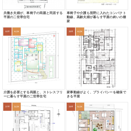
共働き夫婦が、車椅子の両親と同居する
車椅子や介護も視野に入れたコンパクト
平屋の二世帯住宅
動線、高齢夫婦が暮らす平屋の終いの棲
家
50坪
4LDK
39坪
4LDK
介護を必要とする両親と、ストレスフリ
家事動線がよく、プライバシーを確保で
ーに暮らす平屋の二世帯住宅
きる平屋
37坪
3LDK
39坪
5LDK