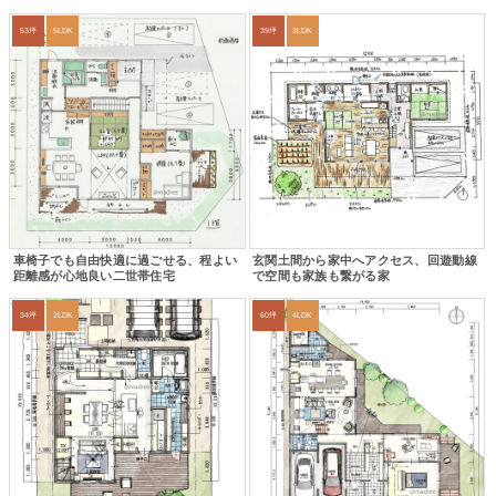
53坪
5LDK
39坪
3LDK
車椅子でも自由快適に過ごせる、程よい
玄関土間から家中へアクセス、回遊動線
距離感が心地良い二世帯住宅
で空間も家族も繋がる家
34坪
2LDK
60坪
4LDK