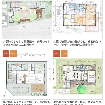
大収納ですっきり部屋整う、内外つなが
大壁で映画上映の遊び心と、機能的なパ
る全室南向きの二世帯住宅
ッシブデザイン融合の二世帯住宅
25坪
4LDK
21坪
2LDK
狭小地を広々使える空間工夫、木の温も
夏の暑さを快適に乗り切る、爽やかな風