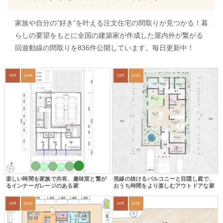
家族や自分の”好き”を叶える注文住宅の間取りが見つかる！暮
らしの要望をもとに全国の建築家が作成した屋内外が繋がる
回遊動線の間取りを836件公開しています。毎日更新中！
49坪
4LDK
33坪
2LDK
楽しい時間を家族で共有、趣味室と繋が
視線の抜けるバルコニーと目隠し庭で、
るインナーガレージのある家
おうち時間をより楽しむアウトドアな家
44坪
5LDK
40坪
3LDK