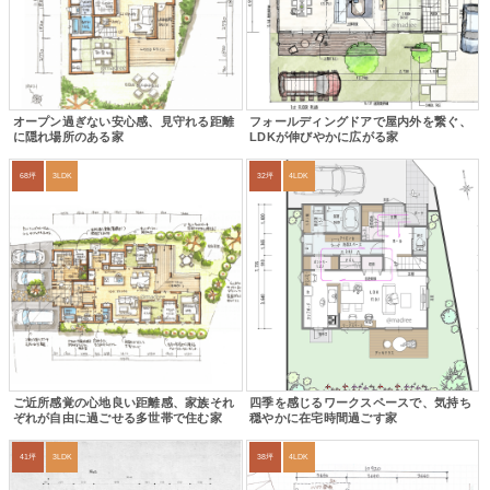
オープン過ぎない安心感、見守れる距離
フォールディングドアで屋内外を繋ぐ、
に隠れ場所のある家
LDKが伸びやかに広がる家
68坪
3LDK
32坪
4LDK
ご近所感覚の心地良い距離感、家族それ
四季を感じるワークスペースで、気持ち
ぞれが自由に過ごせる多世帯で住む家
穏やかに在宅時間過ごす家
41坪
3LDK
38坪
4LDK