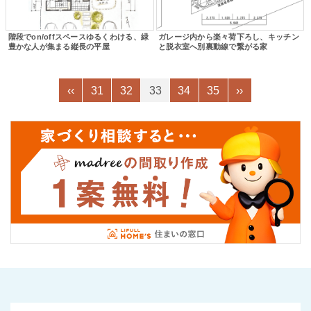
階段でon/offスペースゆるくわける、緑
ガレージ内から楽々荷下ろし、キッチン
豊かな人が集まる縦長の平屋
と脱衣室へ別裏動線で繋がる家
‹‹
31
32
33
34
35
››