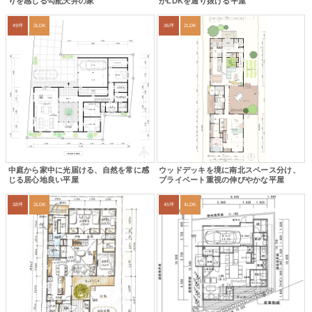
りを感じる勾配天井の家
がLDKを通り抜ける平屋
49坪
3LDK
36坪
2LDK
中庭から家中に光届ける、自然を常に感
ウッドデッキを境に南北スペース分け、
じる居心地良い平屋
プライベート重視の伸びやかな平屋
38坪
3LDK
45坪
4LDK