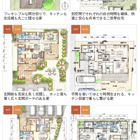
フレキシブルな間仕切りで、キッチンも
別空間でそれぞれの自分時間を確保、快
生活感も丸ごと隠せる家
適と安心を共有できる二世帯住宅
30坪
2LDK
36坪
4LDK
玄関前を見栄え良く目隠し、ホッと落ち
手間を省いてゆとり時間生まれる、キッ
着く広々玄関ポーチのある家
チン回遊で暮らし繋がる家
36坪
3LDK
41坪
3LDK