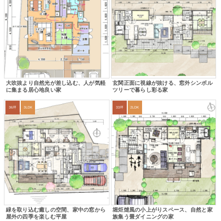
大吹抜より自然光が差し込む、人が気軽
玄関正面に視線が抜ける、窓外シンボル
に集まる居心地良い家
ツリーで暮らし彩る家
36坪
3LDK
33坪
2LDK
緑を取り込む癒しの空間、家中の窓から
堀炬燵風の小上がりスペース、自然と家
屋外の四季を楽しむ平屋
族集う畳ダイニングの家