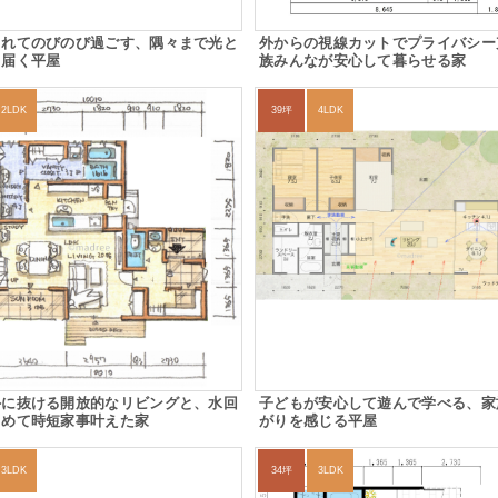
まれてのびのび過ごす、隅々まで光と
外からの視線カットでプライバシー
き届く平屋
族みんなが安心して暮らせる家
2LDK
39坪
4LDK
外に抜ける開放的なリビングと、水回
子どもが安心して遊んで学べる、家
とめて時短家事叶えた家
がりを感じる平屋
3LDK
34坪
3LDK