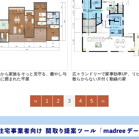
ンから家族をそっと見守る、癒やし与
広々ランドリーで家事効率UP、リ
立に囲まれた平屋
散らからない片付く動線の家
‹‹
1
2
3
4
5
››