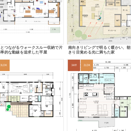
ンとつながるウォークスルー収納で片
南向きリビングで明るく暖かい、朝
効率的な動線を追求した平屋
きり目覚める光に満ちた家
3LDK
34坪
2LDK