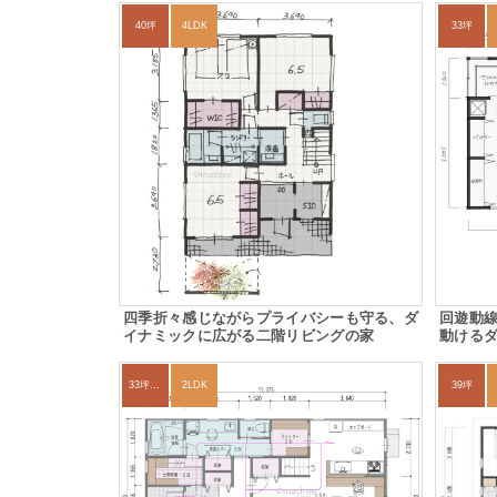
40坪
4LDK
33坪
四季折々感じながらプライバシーも守る、ダ
回遊動
イナミックに広がる二階リビングの家
動ける
33坪～36坪
2LDK
39坪