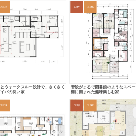
2LDK
43坪
3LDK
線とウォークスルー設計で、さくさく
階段がまるで図書館のようなスペー
ダイパの良い家
棚に囲まれた趣味楽しむ家
3LDK
35坪
3LDK