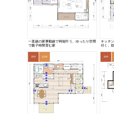
一直線の家事動線で時短叶う、ゆったり空間
キッチ
で親子時間育む家
付く、
35坪
2LDK
40坪