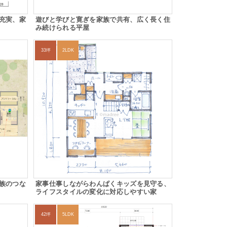
充実、家
遊びと学びと寛ぎを家族で共有、広く長く住
み続けられる平屋
33坪
2LDK
族のつな
家事仕事しながらわんぱくキッズを見守る、
ライフスタイルの変化に対応しやすい家
42坪
5LDK