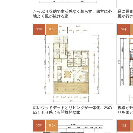
たっぷり収納で生活感なく暮らす、四方に心
緑に囲
地よく風が抜ける家
風が行
35坪
2LDK
36坪
広いウッドデッキとリビングが一体化、木の
視線が
ぬくもり感じる開放的な家
りをま
35坪
2LDK
42坪