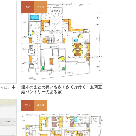
35坪
2LDK
スに、本
週末のまとめ買いもさくさく片付く、玄関直
結パントリーのある家
42坪
4LDK