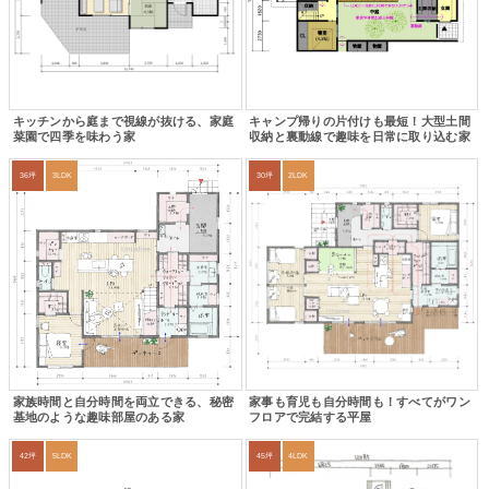
キッチンから庭まで視線が抜ける、家庭
キャンプ帰りの片付けも最短！大型土間
菜園で四季を味わう家
収納と裏動線で趣味を日常に取り込む家
36坪
3LDK
30坪
2LDK
家族時間と自分時間を両立できる、秘密
家事も育児も自分時間も！すべてがワン
基地のような趣味部屋のある家
フロアで完結する平屋
42坪
5LDK
45坪
4LDK