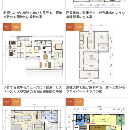
料理しながら勉強も遊びも見守る、視線
回遊動線で家事ラク！秘密基地のような
が抜ける開放的な吹抜の家
趣味部屋のある家
35坪
3LDK
36坪
3LDK
子育ても家事もスムーズに！部屋干しス
趣味の静と動が調和する、空へと繋がる
ペースと大型収納のある回遊動線の平屋
プライベートテラスの家
45坪
6LDK
41坪
4LDK