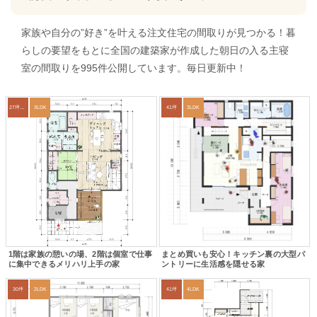
家族や自分の”好き”を叶える注文住宅の間取りが見つかる！暮
らしの要望をもとに全国の建築家が作成した朝日の入る主寝
室の間取りを995件公開しています。毎日更新中！
27坪〜30坪
3LDK
41坪
3LDK
1階は家族の憩いの場、2階は個室で仕事
まとめ買いも安心！キッチン裏の大型パ
に集中できるメリハリ上手の家
ントリーに生活感を隠せる家
30坪
2LDK
41坪
4LDK