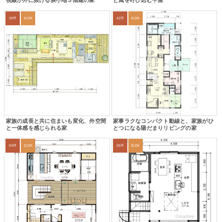
視線が外に抜ける狭小地３階建の家
と風を呼び込む平屋
39坪
6LDK
42坪
4LDK
家族の成長と共に住まいも変化、外空間
家事ラクなコンパクト動線と、家族がひ
と一体感を感じられる家
とつになる陽だまりリビングの家
50坪
2LDK
26坪
3LDK