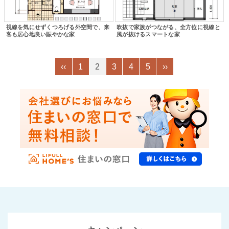
視線を気にせずくつろげる外空間で、来
吹抜で家族がつながる、全方位に視線と
客も居心地良い賑やかな家
風が抜けるスマートな家
‹‹
1
2
3
4
5
››