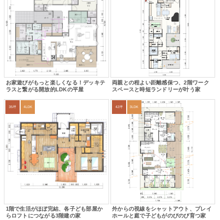
お家遊びがもっと楽しくなる！デッキテ
両親との程よい距離感保つ、2階ワーク
ラスと繋がる開放的LDKの平屋
スペースと時短ランドリーが叶う家
35坪
4LDK
42坪
3LDK
1階で生活がほぼ完結、各子ども部屋か
外からの視線をシャットアウト、プレイ
らロフトにつながる3階建の家
ホールと庭で子どもがのびのび育つ家