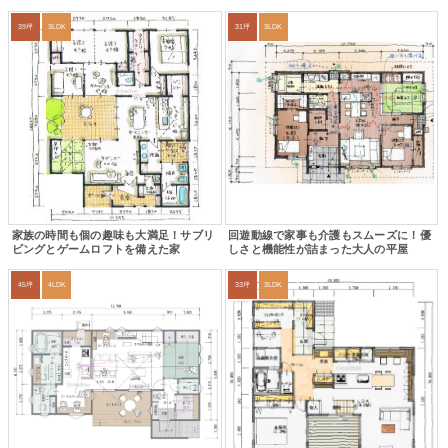
39坪
3LDK
31坪
3LDK
家族の時間も個の趣味も大満足！サブリ
回遊動線で家事も介護もスムーズに！優
ビングとゲームロフトを備えた家
しさと機能性が詰まった大人の平屋
45坪
4LDK
33坪
3LDK