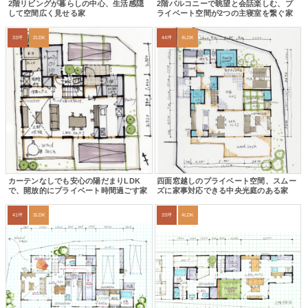
2階リビングが暮らしの中心、生活感隠
2階バルコニーで眺望と会話楽しむ、プ
して空間広く見せる家
ライベート空間が2つの主寝室を繋ぐ家
33坪
2LDK
44坪
4LDK
カーテンなしでも安心の陽だまりLDK
四面窓越しのプライベート空間、スムー
で、開放的にプライベート時間過ごす家
ズに家事対応できる中央光庭のある家
41坪
3LDK
33坪
4LDK