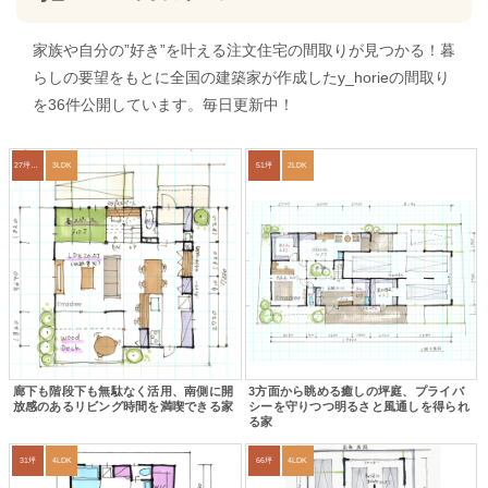
家族や自分の”好き”を叶える注文住宅の間取りが見つかる！暮
らしの要望をもとに全国の建築家が作成したy_horieの間取り
を36件公開しています。毎日更新中！
27坪〜30坪
3LDK
51坪
2LDK
廊下も階段下も無駄なく活用、南側に開
3方面から眺める癒しの坪庭、プライバ
放感のあるリビング時間を満喫できる家
シーを守りつつ明るさと風通しを得られ
る家
31坪
4LDK
66坪
4LDK