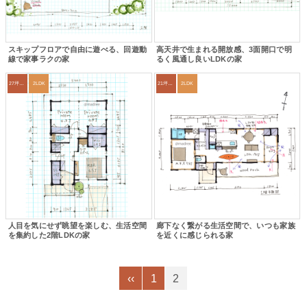
スキップフロアで自由に遊べる、回遊動
高天井で生まれる開放感、3面開口で明
線で家事ラクの家
るく風通し良いLDKの家
27坪〜30坪
2LDK
21坪〜24坪
2LDK
人目を気にせず眺望を楽しむ、生活空間
廊下なく繋がる生活空間で、いつも家族
を集約した2階LDKの家
を近くに感じられる家
‹‹
1
2