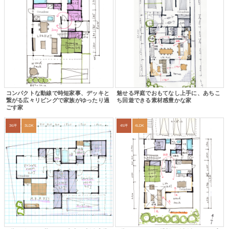
コンパクトな動線で時短家事、デッキと
魅せる坪庭でおもてなし上手に、あちこ
繋がる広々リビングで家族がゆったり過
ち回遊できる素材感豊かな家
ごす家
36坪
3LDK
45坪
4LDK