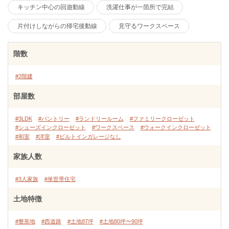
キッチン中心の回遊動線
洗濯仕事が一箇所で完結
片付けしながらの帰宅後動線
見守るワークスペース
階数
#2階建
部屋数
#3LDK
#パントリー
#ランドリールーム
#ファミリークローゼット
#シューズインクローゼット
#ワークスペース
#ウォークインクローゼット
#和室
#洋室
#ビルトインガレージなし
家族人数
#3人家族
#単世帯住宅
土地特徴
#整形地
#西道路
#土地87坪
#土地80坪〜90坪