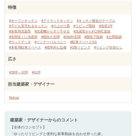
特徴
#オープンキッチン
#アイランドキッチン
#キッチン横並びテーブル
#子ども見守れるキッチン
#小上がり畳
#リビング階段
#浴室1坪
#来客用洗面所
#洗濯機からすぐ干せる
#洗濯室からFC/WIC直結
#玄関近くに洗面所
#西向き玄関
#2WAY玄関
#階段下収納
#土間収納
#ウッドデッキ
#インナーバルコニー
#駐車スペース3台
#来客用駐車スペース
#標準的な設備
#1階リビング
#リビング吹抜なし
広さ
#39坪～42坪
#41坪
担当建築家・デザイナー
Nekoa
建築家・デザイナー
からのコメント
【全体のコンセプト】
「ゆったりリビングと便利な家事動線を合わせ持った家」