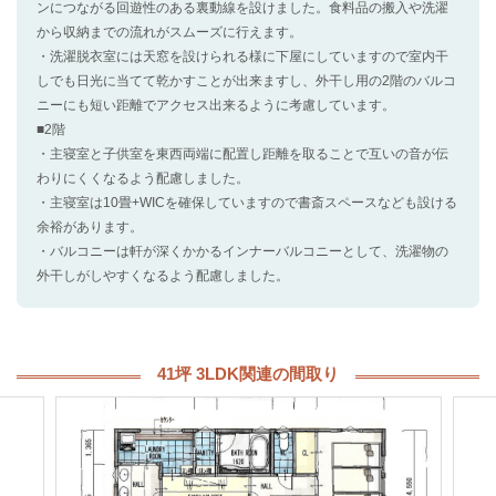
ンにつながる回遊性のある裏動線を設けました。食料品の搬入や洗濯
から収納までの流れがスムーズに行えます。
・洗濯脱衣室には天窓を設けられる様に下屋にしていますので室内干
しでも日光に当てて乾かすことが出来ますし、外干し用の2階のバルコ
ニーにも短い距離でアクセス出来るように考慮しています。
■2階
・主寝室と子供室を東西両端に配置し距離を取ることで互いの音が伝
わりにくくなるよう配慮しました。
・主寝室は10畳+WICを確保していますので書斎スペースなども設ける
余裕があります。
・バルコニーは軒が深くかかるインナーバルコニーとして、洗濯物の
外干しがしやすくなるよう配慮しました。
41坪 3LDK関連の間取り