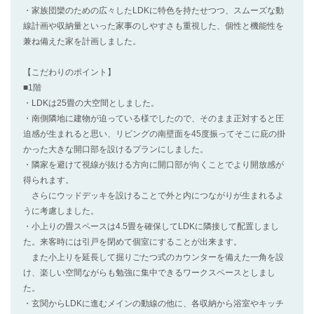
・家族団欒のための広々したLDKに特色を持たせつつ、スムーズな動
線計画や収納量といった家事のしやすさも重視した、個性と機能性を
兼ね備えた家を計画しました。
【こだわりのポイント】
■1階
・LDKは25畳の大空間としました。
・南側隣地に建物が迫っている様でしたので、そのまま正対すると圧
迫感が生まれると思い、リビングの南壁面を45度振ってそこに庇の掛
かった大きな開口部を設けるプランにしました。
・隣家を避けて視線が抜ける方向に開口部が向くことでより開放感が
得られます。
さらにウッドデッキを設けることで外と内につながりが生まれるよ
うに考慮しました。
・小上りの畳スペースは4.5畳を確保してLDKに隣接して配置しまし
た。来客時には引戸を閉めて個室にすることが出来ます。
また小上りを延長して掘りごたつ式のカウンターを備えた一角を設
け、楽しい空間ながらも勉強に集中できるワークスペースとしまし
た。
・玄関からLDKに進むメインの動線の他に、各収納から浴室やキッチ