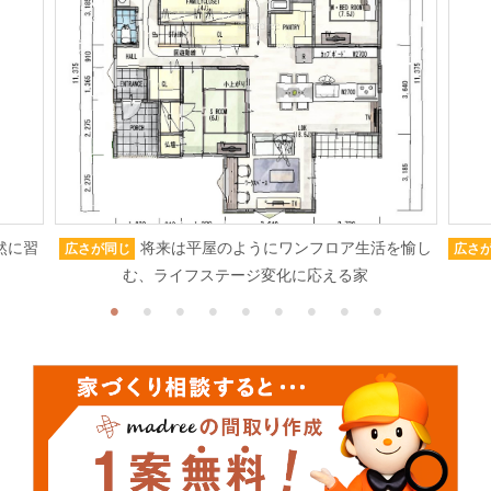
然に習
将来は平屋のようにワンフロア生活を愉し
広さが同じ
広さ
む、ライフステージ変化に応える家