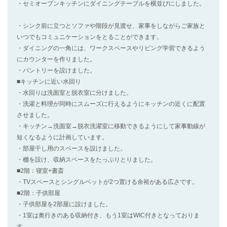
・セミオープンキッチンにダイニングテーブルを横並びにしました。
・シンク前に立つとソファや階段が見渡せ、家事をしながらご家族と
いつでもコミュニケーションをとることができます。
・ダイニングの一角には、ワークスペースやリビング学習できるよう
にカウンターを作りました。
・パントリーを設けました。
■キッチンに近い水回り
・水回りは洗面室と脱衣室に分けました。
・洗濯と料理が同時にスムーズに行えるようにキッチンの近くに配置
させました。
・キッチン→洗面室→脱衣洗濯室に移動できるようにして家事動線が
短くなるように計画しています。
・部屋干し用のスペースを設けました。
・棚を設け、収納スペースをたっぷりとりました。
■2階：寝室+書斎
・TVスペースとシングルベットが2つ置ける余裕がある広さです。
■2階：子供部屋
・子供部屋を2部屋に設けました。
・1室は奥行きのある収納付き、もう1室はWIC付きとなっておりま
す。