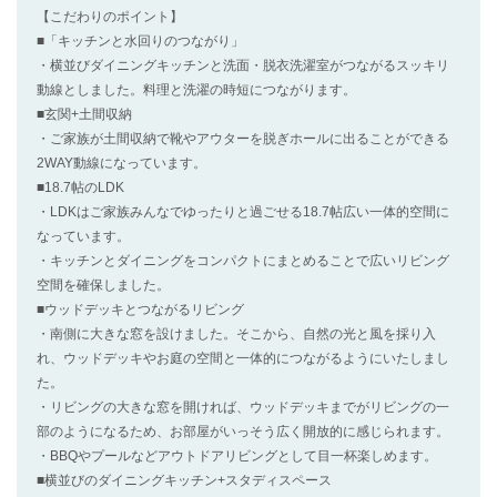
【こだわりのポイント】
■「キッチンと水回りのつながり」
・横並びダイニングキッチンと洗面・脱衣洗濯室がつながるスッキリ
動線としました。料理と洗濯の時短につながります。
■玄関+土間収納
・ご家族が土間収納で靴やアウターを脱ぎホールに出ることができる
2WAY動線になっています。
■18.7帖のLDK
・LDKはご家族みんなでゆったりと過ごせる18.7帖広い一体的空間に
なっています。
・キッチンとダイニングをコンパクトにまとめることで広いリビング
空間を確保しました。
■ウッドデッキとつながるリビング
・南側に大きな窓を設けました。そこから、自然の光と風を採り入
れ、ウッドデッキやお庭の空間と一体的につながるようにいたしまし
た。
・リビングの大きな窓を開ければ、ウッドデッキまでがリビングの一
部のようになるため、お部屋がいっそう広く開放的に感じられます。
・BBQやプールなどアウトドアリビングとして目一杯楽しめます。
■横並びのダイニングキッチン+スタディスペース