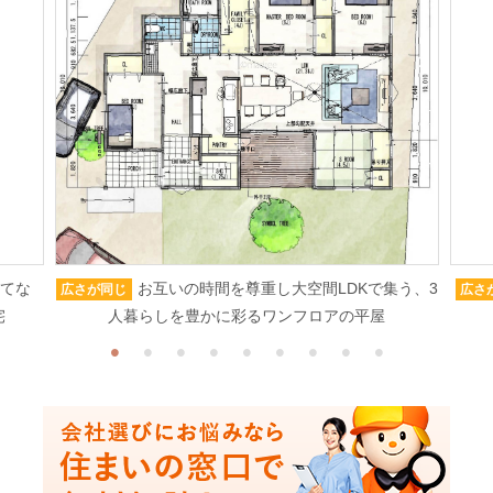
もてな
お互いの時間を尊重し大空間LDKで集う、3
広さが同じ
広さ
宅
人暮らしを豊かに彩るワンフロアの平屋