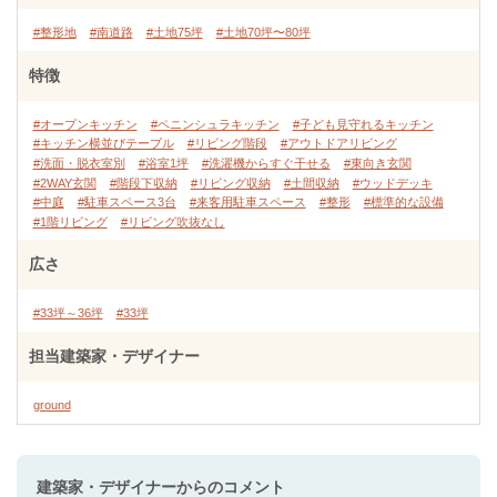
#整形地
#南道路
#土地75坪
#土地70坪〜80坪
特徴
#オープンキッチン
#ペニンシュラキッチン
#子ども見守れるキッチン
#キッチン横並びテーブル
#リビング階段
#アウトドアリビング
#洗面・脱衣室別
#浴室1坪
#洗濯機からすぐ干せる
#東向き玄関
#2WAY玄関
#階段下収納
#リビング収納
#土間収納
#ウッドデッキ
#中庭
#駐車スペース3台
#来客用駐車スペース
#整形
#標準的な設備
#1階リビング
#リビング吹抜なし
広さ
#33坪～36坪
#33坪
担当建築家・デザイナー
ground
建築家・デザイナー
からのコメント