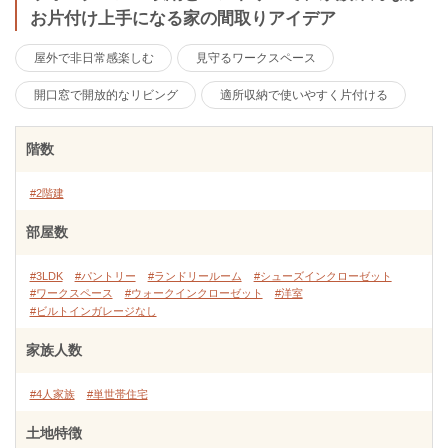
お片付け上手になる家の間取りアイデア
屋外で非日常感楽しむ
見守るワークスペース
開口窓で開放的なリビング
適所収納で使いやすく片付ける
階数
#2階建
部屋数
#3LDK
#パントリー
#ランドリールーム
#シューズインクローゼット
#ワークスペース
#ウォークインクローゼット
#洋室
#ビルトインガレージなし
家族人数
#4人家族
#単世帯住宅
土地特徴