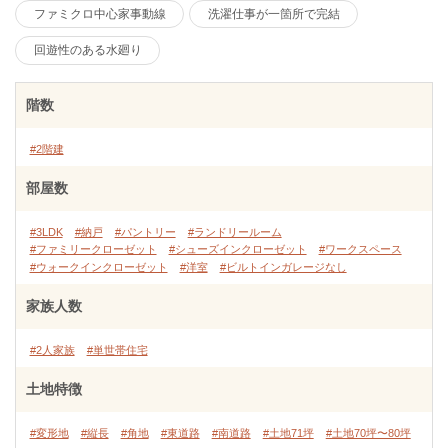
ファミクロ中心家事動線
洗濯仕事が一箇所で完結
回遊性のある水廻り
階数
#2階建
部屋数
#3LDK
#納戸
#パントリー
#ランドリールーム
#ファミリークローゼット
#シューズインクローゼット
#ワークスペース
#ウォークインクローゼット
#洋室
#ビルトインガレージなし
家族人数
#2人家族
#単世帯住宅
土地特徴
#変形地
#縦長
#角地
#東道路
#南道路
#土地71坪
#土地70坪〜80坪