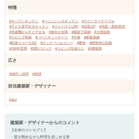
特徴
#オープンキッチン
#ペニンシュラキッチン
#カウンターテーブル
#子ども見守れるキッチン
#コンパクトLDK
#浴室1坪
#洗面・脱衣室別
#洗濯機からすぐ干せる
#東向き玄関
#階段下収納
#土間収納
#リビング収納
#バーベキューヤード
#中庭
#家庭菜園
#駐車スペース2台
#インナーバルコニー
#整形
#標準的な設備
#1WAY玄関
#1階リビング
#リビング吹抜なし
#1階寝室
広さ
#39坪～42坪
#40坪
担当建築家・デザイナー
kako
建築家・デザイナー
からのコメント
【全体のコンセプト】
・庭を眺めながら料理を楽しめる家