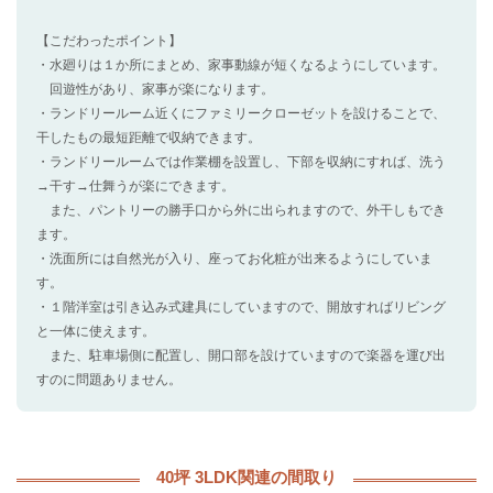
【こだわったポイント】
・水廻りは１か所にまとめ、家事動線が短くなるようにしています。
回遊性があり、家事が楽になります。
・ランドリールーム近くにファミリークローゼットを設けることで、
干したもの最短距離で収納できます。
・ランドリールームでは作業棚を設置し、下部を収納にすれば、洗う
→干す→仕舞うが楽にできます。
また、パントリーの勝手口から外に出られますので、外干しもでき
ます。
・洗面所には自然光が入り、座ってお化粧が出来るようにしていま
す。
・１階洋室は引き込み式建具にしていますので、開放すればリビング
と一体に使えます。
また、駐車場側に配置し、開口部を設けていますので楽器を運び出
すのに問題ありません。
40坪 3LDK関連の間取り