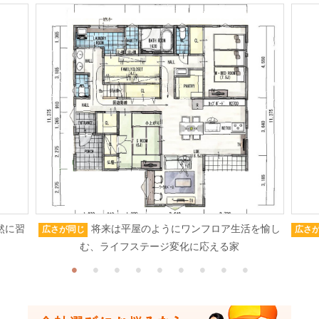
然に習
将来は平屋のようにワンフロア生活を愉し
広さが同じ
広さ
む、ライフステージ変化に応える家