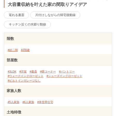
大容量収納を叶えた家の間取りアイデア
篭れる書斎
片付けしながらの帰宅後動線
キッチン近くの水廻り動線
階数
#総二階
#2階建
部屋数
#3LDK
#洋室
#書斎
#畳コーナー
#パントリー
#ウォークインクローゼット
#シューズインクローゼット
#ビルトインガレージなし
家族人数
#5人家族
#6人家族
#単世帯住宅
土地特徴