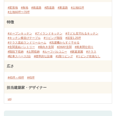
#変形地
#角地
#南道路
#西道路
#東道路
#土地61坪
#土地60坪〜70坪
特徴
#オープンキッチン
#アイランドキッチン
#子ども見守れるキッチン
#キッチン横並びテーブル
#リビング階段
#浴室1.25坪
#テラス直結ランドリールーム
#洗濯機からすぐ干せる
#玄関直結パントリー
#南向き玄関
#2WAY玄関
#将来間仕切り
#階段下収納
#土間収納
#ルーフバルコニー
#家庭菜園
#テラス
#駐車スペース2台
#標準的な設備
#1階リビング
#リビング吹抜なし
広さ
#45坪～49坪
#45坪
担当建築家・デザイナー
uni