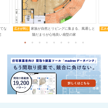
もてな
家族が自然とリビングに集まる、風通しと
広さが同じ
広さ
宅
陽だまりが心地良い扇型の家