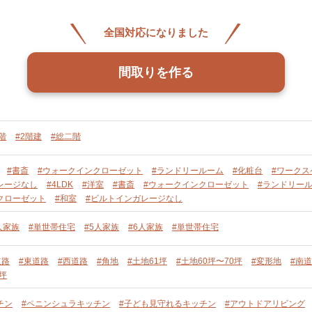
全国対応になりました
間取りを作る
階
#2階建
#総二階
#書斎
#ウォークインクローゼット
#ランドリールーム
#化粧台
#ワークス
レージなし
#4LDK
#洋室
#書斎
#ウォークインクローゼット
#ランドリー
クローゼット
#和室
#ビルトインガレージなし
人家族
#単世帯住宅
#5人家族
#6人家族
#単世帯住宅
道路
#東道路
#西道路
#角地
#土地61坪
#土地60坪〜70坪
#変形地
#南
0坪
チン
#ペニンシュラキッチン
#子ども見守れるキッチン
#アウトドアリビング