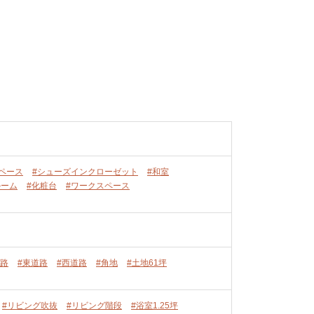
ペース
#シューズインクローゼット
#和室
ルーム
#化粧台
#ワークスペース
道路
#東道路
#西道路
#角地
#土地61坪
#リビング吹抜
#リビング階段
#浴室1.25坪