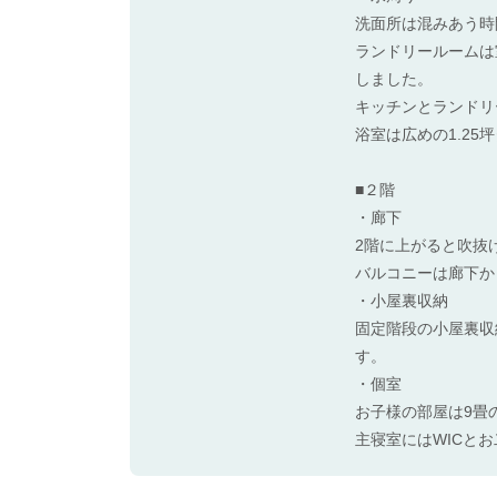
洗面所は混みあう時
ランドリールームは
しました。
キッチンとランドリ
浴室は広めの1.25
■２階
・廊下
2階に上がると吹抜
バルコニーは廊下か
・小屋裏収納
固定階段の小屋裏収
す。
・個室
お子様の部屋は9畳
主寝室にはWICと