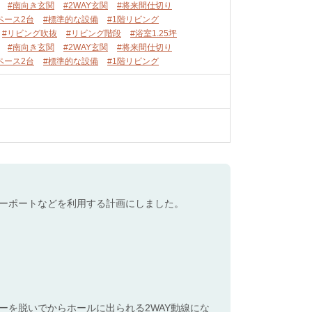
#南向き玄関
#2WAY玄関
#将来間仕切り
ペース2台
#標準的な設備
#1階リビング
#リビング吹抜
#リビング階段
#浴室1.25坪
#南向き玄関
#2WAY玄関
#将来間仕切り
ペース2台
#標準的な設備
#1階リビング
ーポートなどを利用する計画にしました。
を脱いでからホールに出られる2WAY動線にな