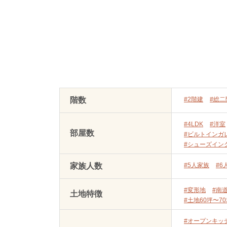
階数
#2階建
#総二
#4LDK
#洋室
部屋数
#ビルトインガ
#シューズイン
家族人数
#5人家族
#6
#変形地
#南
土地特徴
#土地60坪〜7
#オープンキッ