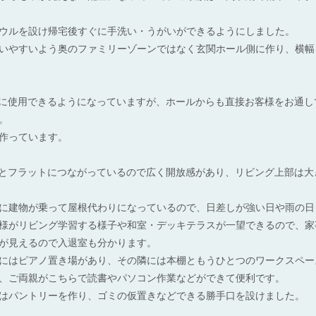
ウルを設け帰宅後すぐに手洗い・うがいができるようにしました。
いやすいよう奥のファミリーゾーンではなく玄関ホール側に作り、横幅
的に使用できるようになっていますが、ホールからも直接お客様をお通
。
作っています。
スとフラットにつながっているので広く開放感があり、リビング上部は
に建物が乗って屋根代わりになっているので、日差しが強い日や雨の日
様がリビング学習する様子や和室・デッキテラスが一望できるので、家
が見えるので入退室も分かります。
にはピアノ置き場があり、その隣には本棚ともうひとつのワークスペー
、ご両親がこちらで読書やパソコン作業などができて便利です。
はパントリーを作り、ゴミの仮置きなどできる勝手口を設けました。