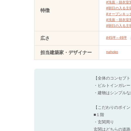
#洗面・脱衣室
#朝日の入る主
特徴
#オープンキッ
#洗面・脱衣室
#朝日の入る主
広さ
#45坪～49坪
担当建築家・デザイナー
nahoko
【全体のコンセプト
・ビルトインガレー
・建物はシンプルな
【こだわりのポイン
■１階
・玄関周り
玄関はどちらの道路