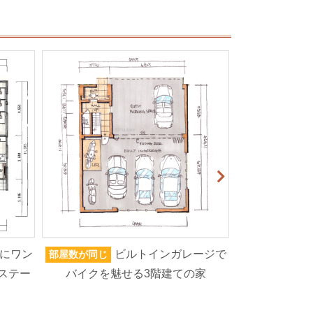
にワン
ビルトインガレージで
部屋数が同じ
家族人数が同じ
ステー
バイクを魅せる3階建ての家
ろいろなもの
高