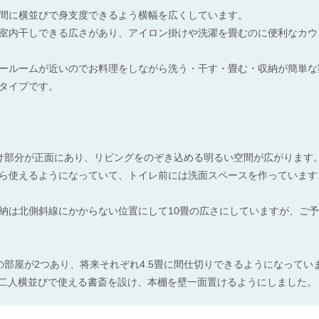
間に横並びで身支度できるよう横幅を広くしています。
室内干しできる広さがあり、アイロン掛けや洗濯を畳むのに便利なカウ
ールームが近いのでお料理をしながら洗う・干す・畳む・収納が簡単な
坪タイプです。
け部分が正面にあり、リビングをのぞき込める明るい空間が広がります
ら使えるようになっていて、トイレ前には洗面スペースを作っています
納は北側斜線にかからない位置にして10畳の広さにしていますが、ご
の部屋が2つあり、将来それぞれ4.5畳に間仕切りできるようになってい
お二人横並びで使える書斎を設け、本棚を壁一面置けるようにしました。