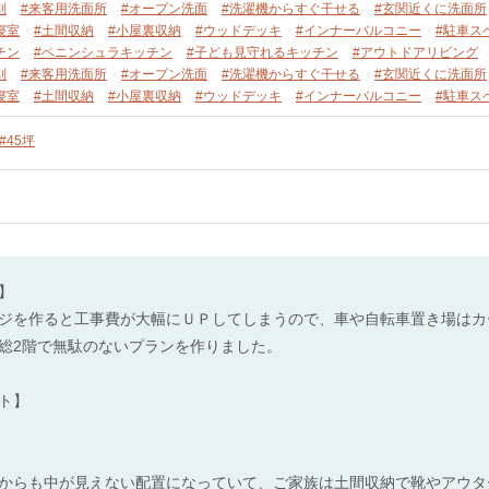
別
#来客用洗面所
#オープン洗面
#洗濯機からすぐ干せる
#玄関近くに洗面所
寝室
#土間収納
#小屋裏収納
#ウッドデッキ
#インナーバルコニー
#駐車ス
チン
#ペニンシュラキッチン
#子ども見守れるキッチン
#アウトドアリビング
別
#来客用洗面所
#オープン洗面
#洗濯機からすぐ干せる
#玄関近くに洗面所
寝室
#土間収納
#小屋裏収納
#ウッドデッキ
#インナーバルコニー
#駐車ス
#45坪
】
ジを作ると工事費が大幅にＵＰしてしまうので、車や自転車置き場はカ
総2階で無駄のないプランを作りました。
ト】
からも中が見えない配置になっていて、ご家族は土間収納で靴やアウター