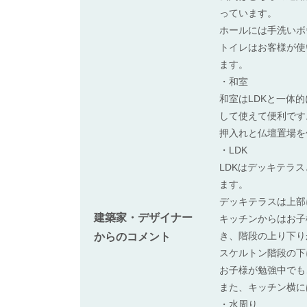
っています。
ホールには手洗いボ
トイレはお客様が使
ます。
・和室
和室はLDKと一体
して使えて便利です
押入れと仏壇置場を
・LDK
LDKはデッキテラ
ます。
デッキテラスは上部
建築家・デザイナー
キッチンからはお子
き、階段の上り下り
からのコメント
スケルトン階段の下
お子様が勉強中でも
また、キッチン横に
・水周り