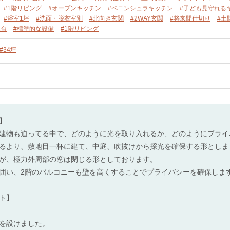
#1階リビング
#オープンキッチン
#ペニンシュラキッチン
#子ども見守れる
#浴室1坪
#洗面・脱衣室別
#北向き玄関
#2WAY玄関
#将来間仕切り
#土
2台
#標準的な設備
#1階リビング
#34坪
計
】
建物も迫ってる中で、どのように光を取り入れるか、どのようにプライ
るより、敷地目一杯に建て、中庭、吹抜けから採光を確保する形としま
が、極力外周部の窓は閉じる形としております。
囲い、2階のバルコニーも壁を高くすることでプライバシーを確保しま
ト】
を設けました。