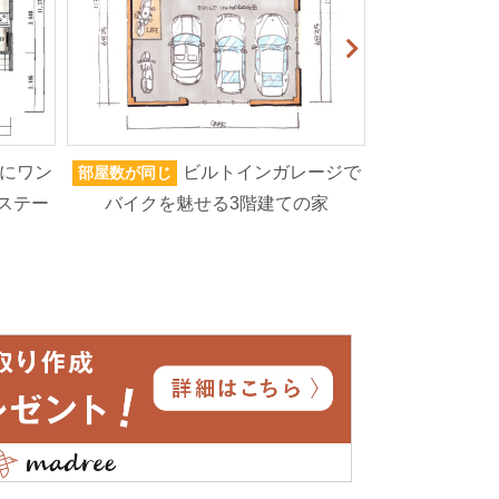
にワン
ビルトインガレージで
部屋数が同じ
家族人数が同じ
ステー
バイクを魅せる3階建ての家
ろいろなもの
高