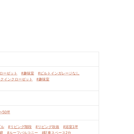
ローゼット
#趣味室
#ビルトインガレージなし
ークインクローゼット
#趣味室
〜50坪
ブル
#リビング階段
#リビング吹抜
#浴室1坪
中庭
#ルーフバルコニー
#駐車スペース2台