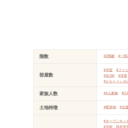
階数
#2階建
#一部
#洋室
#ファ
部屋数
#3LDK
#洋室
#ビルトインガ
家族人数
#4人家族
#3
土地特徴
#変形地
#北
#オープンキッ
#洗面・脱衣室