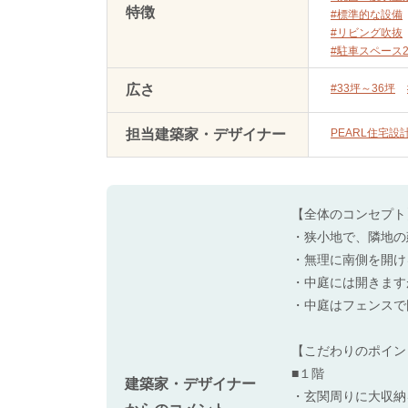
特徴
#標準的な設備
#リビング吹抜
#駐車スペース
広さ
#33坪～36坪
担当建築家・デザイナー
PEARL住宅設
【全体のコンセプト
・狭小地で、隣地の
・無理に南側を開け
・中庭には開きます
・中庭はフェンスで
【こだわりのポイン
■１階
建築家・デザイナー
・玄関周りに大収納