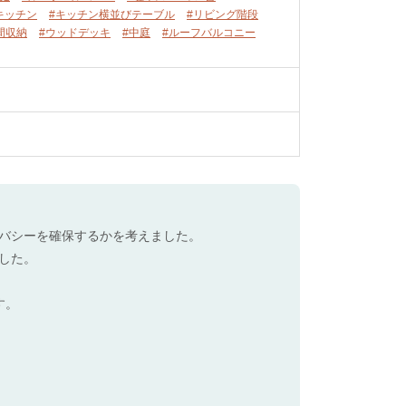
キッチン
#キッチン横並びテーブル
#リビング階段
間収納
#ウッドデッキ
#中庭
#ルーフバルコニー
バシーを確保するかを考えました。
した。
す。