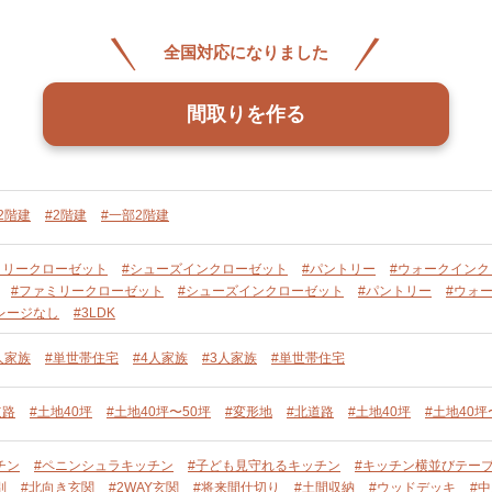
全国対応になりました
間取りを作る
2階建
#2階建
#一部2階建
ミリークローゼット
#シューズインクローゼット
#パントリー
#ウォークインク
#ファミリークローゼット
#シューズインクローゼット
#パントリー
#ウォ
レージなし
#3LDK
人家族
#単世帯住宅
#4人家族
#3人家族
#単世帯住宅
道路
#土地40坪
#土地40坪〜50坪
#変形地
#北道路
#土地40坪
#土地40坪
チン
#ペニンシュラキッチン
#子ども見守れるキッチン
#キッチン横並びテー
別
#北向き玄関
#2WAY玄関
#将来間仕切り
#土間収納
#ウッドデッキ
#