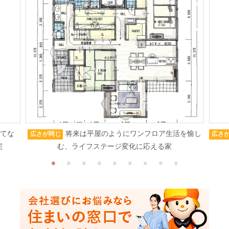
もてな
将来は平屋のようにワンフロア生活を愉し
広さが同じ
広さ
宅
む、ライフステージ変化に応える家