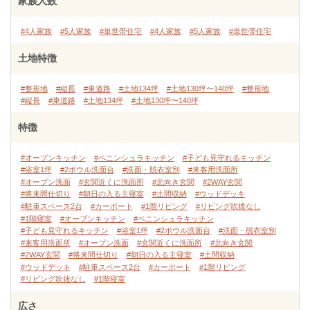
家族人数
#4人家族
#5人家族
#単世帯住宅
#4人家族
#5人家族
#単世帯住宅
土地特徴
#整形地
#縦長
#東道路
#土地134坪
#土地130坪〜140坪
#整形地
#縦長
#東道路
#土地134坪
#土地130坪〜140坪
特徴
#オープンキッチン
#ペニンシュラキッチン
#子ども見守れるキッチン
#浴室1坪
#2ボウル洗面台
#洗面・脱衣室別
#来客用洗面所
#オープン洗面
#玄関近くに洗面所
#北向き玄関
#2WAY玄関
#将来間仕切り
#朝日の入る主寝室
#土間収納
#ウッドデッキ
#駐車スペース2台
#カーポート
#1階リビング
#リビング吹抜なし
#1階寝室
#オープンキッチン
#ペニンシュラキッチン
#子ども見守れるキッチン
#浴室1坪
#2ボウル洗面台
#洗面・脱衣室別
#来客用洗面所
#オープン洗面
#玄関近くに洗面所
#北向き玄関
#2WAY玄関
#将来間仕切り
#朝日の入る主寝室
#土間収納
#ウッドデッキ
#駐車スペース2台
#カーポート
#1階リビング
#リビング吹抜なし
#1階寝室
広さ