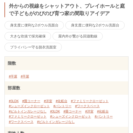
外からの視線をシャットアウト、プレイホールと庭
で子どもがのびのび育つ家の間取りアイデア
身支度に便利な2ボウル洗面台
身支度に便利な2ボウル洗面台
大きな吹抜で採光確保
屋内外が繋がる回遊動線
プライバシー守る脱衣洗面室
階数
#平屋
#平屋
部屋数
#3LDK
#畳コーナー
#洋室
#化粧台
#ファミリークローゼット
#シューズインクローゼット
#パントリー
#ワークスペース
#ビルトインガレージなし
#3LDK
#畳コーナー
#洋室
#化粧台
#ファミリークローゼット
#シューズインクローゼット
#パントリー
#ワークスペース
#ビルトインガレージなし