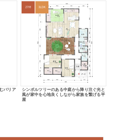
27坪
3LDK
むバリア
シンボルツリーのある中庭から降り注ぐ光と
風が家中を心地良くしながら家族を繋げる平
屋