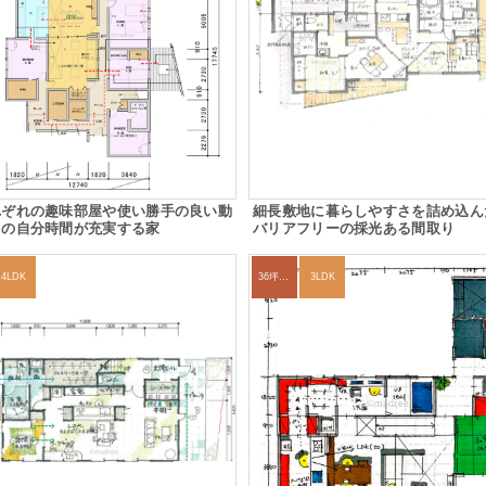
れぞれの趣味部屋や使い勝手の良い動
細長敷地に暮らしやすさを詰め込ん
々の自分時間が充実する家
バリアフリーの採光ある間取り
4LDK
36坪～39坪
3LDK