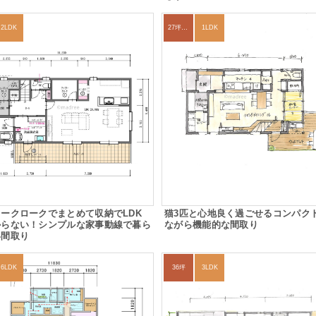
2LDK
27坪〜30坪
1LDK
ークロークでまとめて収納でLDK
猫3匹と心地良く過ごせるコンパク
からない！シンプルな家事動線で暮ら
ながら機能的な間取り
い間取り
6LDK
36坪
3LDK