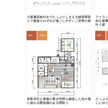
小屋裏収納付きでたっぷりしまえる細長間取
アイラン
りで家族それぞれが過ごしやすい二世帯の家
的な家
叶う家
36坪～39坪
3LDK
39坪～42坪
来客対応も家族の寛ぎ空間も確保した光や風
たっぷ
に溢れる開放感のある間取り
しにゆ