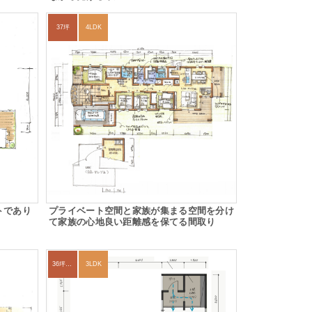
37坪
4LDK
トであり
プライベート空間と家族が集まる空間を分け
て家族の心地良い距離感を保てる間取り
36坪～39坪
3LDK