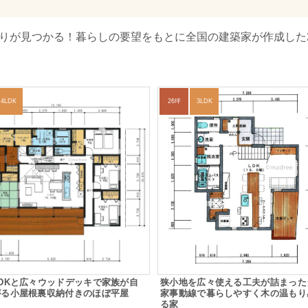
取りが見つかる！暮らしの要望をもとに全国の建築家が作成した
4LDK
26坪
3LDK
DKと広々ウッドデッキで家族が自
狭小地を広々使える工夫が詰まった
がる小屋根裏収納付きのほぼ平屋
家事動線で暮らしやすく木の温もり
る家