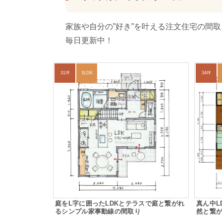
家族や自分の”好き”を叶える注文住宅の間
毎日更新中！
31坪
3LDK
34坪
庭をL字に囲ったLDKとテラスで庭と繋がれ
真ん中L
るシンプル家事動線の間取り
然と繋