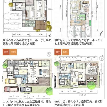
座れる休める収納できる、小上がり畳の
無駄なくサッと家事をこなす、キッチン
便利な階段踊り場がある家
と水廻りが回遊動線で繋がる家
36坪
3LDK
31坪
2LDK
コンパクトに集約した生活動線で、暮ら
on/off切り替えやすい空間工夫、猫3匹
しにゆとり生まれる家事楽な家
と趣味堪能する夫婦の家