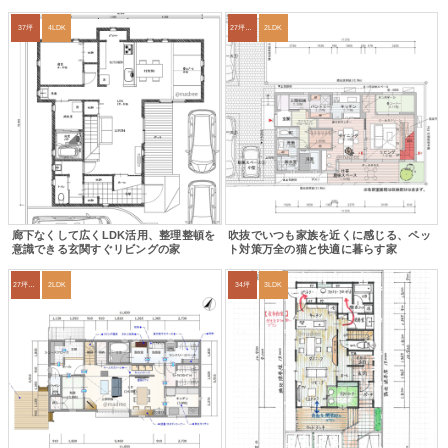
37坪
4LDK
27坪〜30坪
2LDK
廊下なくして広くLDK活用、整理整頓を
吹抜でいつも家族を近くに感じる、ペッ
意識できる玄関すぐリビングの家
ト対策万全の猫と快適に暮らす家
27坪〜30坪
2LDK
34坪
3LDK