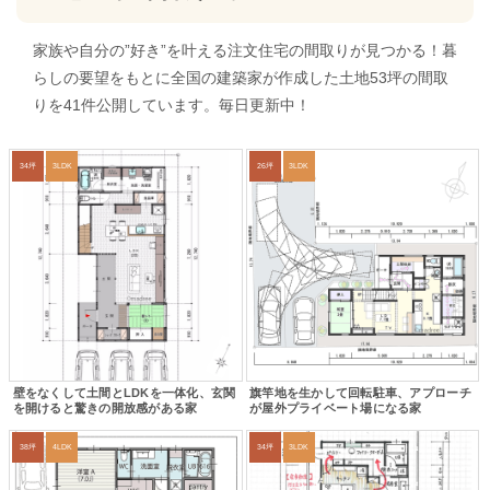
家族や自分の”好き”を叶える注文住宅の間取りが見つかる！暮
らしの要望をもとに全国の建築家が作成した土地53坪の間取
りを41件公開しています。毎日更新中！
34坪
3LDK
26坪
3LDK
壁をなくして土間とLDKを一体化、玄関
旗竿地を生かして回転駐車、アプローチ
を開けると驚きの開放感がある家
が屋外プライベート場になる家
38坪
4LDK
34坪
3LDK