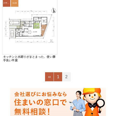
27坪〜30坪
4LDK
キッチンと水廻りがまとまった、使い勝
手良い平屋
‹‹
1
2