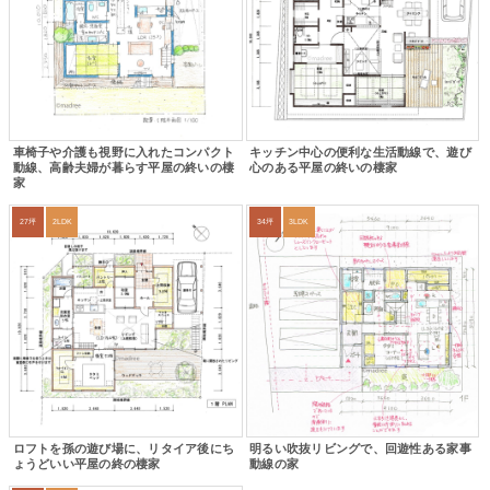
車椅子や介護も視野に入れたコンパクト
キッチン中心の便利な生活動線で、遊び
動線、高齢夫婦が暮らす平屋の終いの棲
心のある平屋の終いの棲家
家
27坪
2LDK
34坪
3LDK
ロフトを孫の遊び場に、リタイア後にち
明るい吹抜リビングで、回遊性ある家事
ょうどいい平屋の終の棲家
動線の家