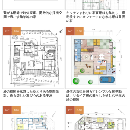
繋がる動線で時短家事、開放的な採光空
キッチンまわりに家事動線を集約し、帰
間で過ごす旗竿地の家
宅後すぐにオフモードになれる動線重視
の家
22坪
2LDK
26坪
2LDK
終の棲家を意識したゆとりある空間設
身体の負担を減らすシンプルな家事動
計、孫も楽しい遊び心のある平屋
線、リタイア後の暮らしを愉しむ平屋の
終の棲家
26坪
2LDK
27坪
2LDK