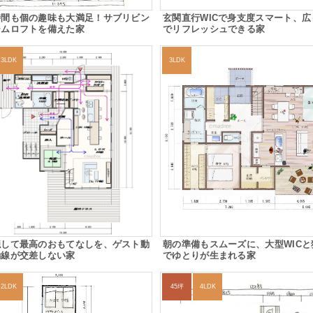
時間も個の趣味も大満足！サブリビン
玄関直行WICで身支度スマート、広
ームロフトを備えた家
でリフレッシュできる家
3LDK
3LDK
隠して最高のおもてなしを、ゲスト動
朝の準備もスムーズに、大型WICと
動線が交差しない家
でゆとりが生まれる家
2LDK
45坪
4LDK