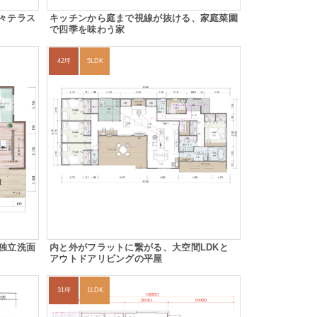
々テラス
キッチンから庭まで視線が抜ける、家庭菜園
で四季を味わう家
42坪
5LDK
独立洗面
内と外がフラットに繋がる、大空間LDKと
アウトドアリビングの平屋
31坪
1LDK