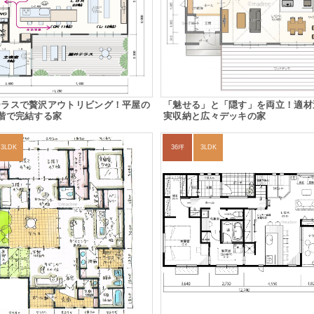
テラスで贅沢アウトリビング！平屋の
「魅せる」と「隠す」を両立！適材
階で完結する家
実収納と広々デッキの家
3LDK
36坪
3LDK