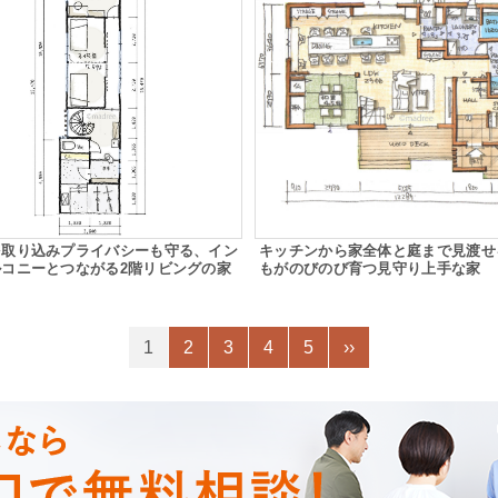
を取り込みプライバシーも守る、イン
キッチンから家全体と庭まで見渡せ
ルコニーとつながる2階リビングの家
もがのびのび育つ見守り上手な家
1
2
3
4
5
››