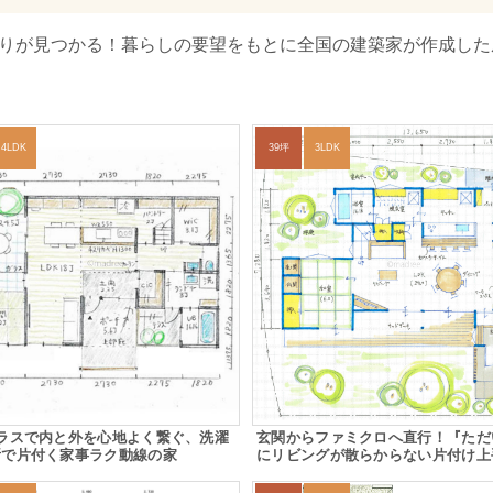
取りが見つかる！暮らしの要望をもとに全国の建築家が作成した
4LDK
39坪
3LDK
テラスで内と外を心地よく繋ぐ、洗濯
玄関からファミクロへ直行！『ただ
所で片付く家事ラク動線の家
にリビングが散らからない片付け上