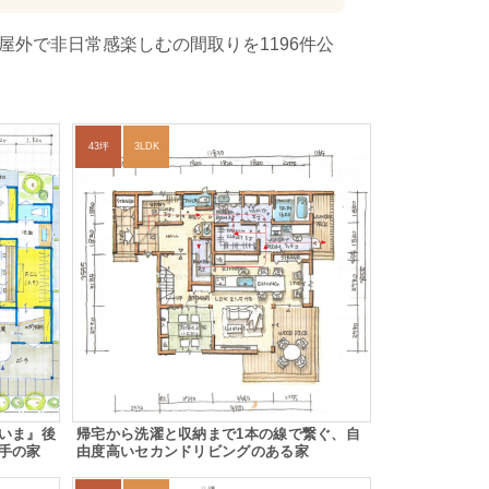
屋外で非日常感楽しむの間取りを1196件公
43坪
3LDK
いま』後
帰宅から洗濯と収納まで1本の線で繋ぐ、自
手の家
由度高いセカンドリビングのある家