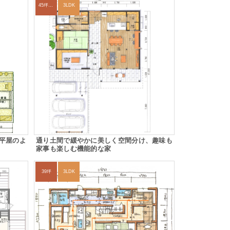
45坪～49坪
3LDK
平屋のよ
通り土間で緩やかに美しく空間分け、趣味も
家事も楽しむ機能的な家
39坪
3LDK