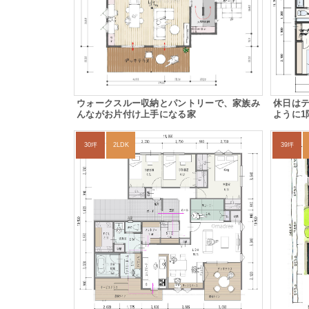
ウォークスルー収納とパントリーで、家族み
休日は
んながお片付け上手になる家
ように1
30坪
2LDK
39坪