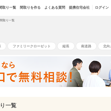
間取り一覧
間取りを作る
よくある質問
提携住宅会社
ログイン
間取り一覧
K
ファミリークローゼット
縦長
南道路
北向
り一覧