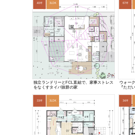
40坪
3LDK
67坪
独立ランドリーとFCL直結で、家事ストレス
ウォー
をなくすタイパ抜群の家
『ただ
33坪
3LDK
34坪