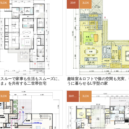
5LDK
35坪
3LDK
クスルーで家事も生活もスムーズに、
趣味室＆ロフトで個の空間も充実、
いま』を共有する二世帯住宅
うに暮らせるL字型の家
3LDK
39坪～42坪
3LDK