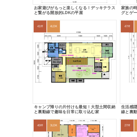
お家遊びがもっと楽しくなる！デッキテラス
家族の
と繋がる開放的LDKの平屋
グとゲ
41坪
4LDK
47坪
キャンプ帰りの片付けも最短！大型土間収納
生活感
と裏動線で趣味を日常に取り込む家
線と裏
40坪
3LDK
27坪