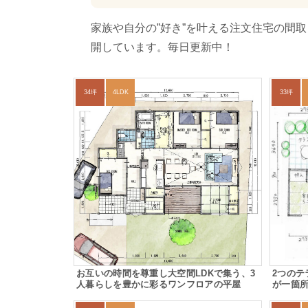
家族や自分の”好き”を叶える注文住宅の間
開しています。毎日更新中！
34坪
4LDK
33坪
お互いの時間を尊重し大空間LDKで集う、3
2つの
人暮らしを豊かに彩るワンフロアの平屋
が一箇