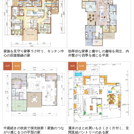
家族を見守り家事ラク叶う、キッチン中
効率的な家事と癒やしの趣味を両立、内
心の回遊動線の家
外繋がり四季を感じる平屋
40坪
3LDK
35坪
2LDK
中庭続きの吹抜で採光抜群！家族のつな
週末のまとめ買いもさくさく片付く、玄
がり感じるコの字型の家
関直結パントリーのある家