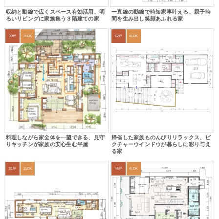
収納と動線で広くスペース有効活用、明
一直線の動線で時短家事叶える、親子時
るいリビングに家族集う３階建ての家
間を生み出し笑顔あふれる家
30坪
2LDK
62坪
4LDK
料理しながら家全体を一望できる、見守
帰省した家族ものんびりリラックス、ピ
りキッチンが家族の安心生む平屋
クチャーウインドウが暮らしに彩り与え
る家
31坪
2LDK
45坪
4LDK