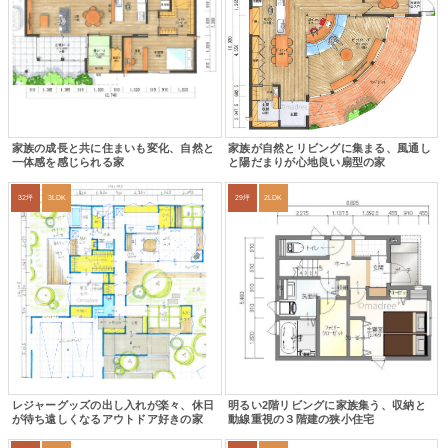
家族の成長と共に住まいも変化、自然と
家族が自然とリビングに集まる、風通し
一体感を感じられる家
と陽だまりが心地良い扇型の家
32坪
3LDK
29坪
2LDK
レジャーグッズの出し入れが楽々、休日
明るい2階リビングに家族集う、収納と
が待ち遠しくなるアウトドア好きの家
動線重視の３階建の狭小住宅