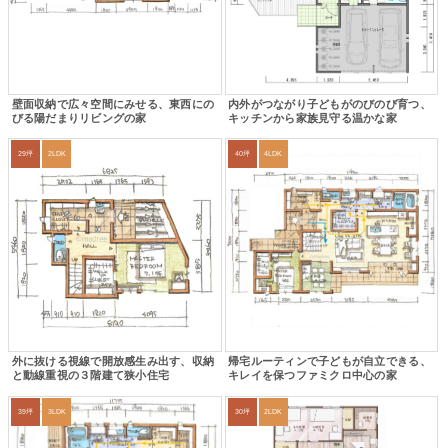
壁面収納で広々空間にみせる、東西にの
内外がつながり子どもがのびのび育つ、
びる陽だまりリビングの家
キッチンから家族見守る温かな家
29坪
2LDK
40坪
4LDK
外に抜ける視線で開放感生み出す、収納
帰宅ルーティンで子どもが自立できる、
と動線重視の３階建て狭小住宅
キレイを保つファミクロ中心の家
39坪
3LDK
30坪
2LDK