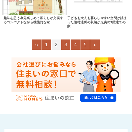
趣味を思う存分楽しめて暮らしが充実す
子どもも大人も暮らしやすい空間が詰ま
るコンパクトながら機能的な家
った適材適所の収納が充実の3階建ての
家
‹‹
1
2
3
4
5
››