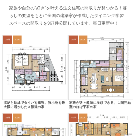
家族や自分の”好き”を叶える注文住宅の間取りが見つかる！暮
らしの要望をもとに全国の建築家が作成したダイニング学習
スペースの間取りを967件公開しています。毎日更新中！
29坪
2LDK
35坪
3LDK
収納と動線でタイパを重視、狭小地を最
家族が各々趣味に没頭できる、１階完結
大限に活かした３階建の家
型のほぼ平家の家
38坪
3LDK
46坪
3LDK