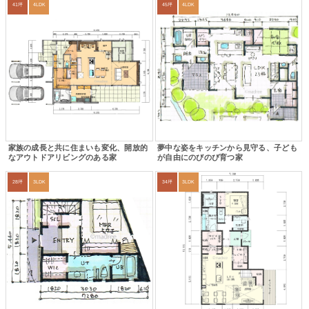
41坪
4LDK
45坪
4LDK
家族の成長と共に住まいも変化、開放的
夢中な姿をキッチンから見守る、子ども
なアウトドアリビングのある家
が自由にのびのび育つ家
28坪
3LDK
34坪
3LDK