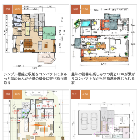
33坪
4LDK
31坪
2LDK
シンプル動線と収納をコンパクトにぎゅ
趣味の読書を楽しみつつ庭とLDKが繋が
っと詰め込んだ子供の成長に寄り添う間
りコンパクトながら開放感を感じられる
取り
家
32坪
2LDK
50坪以上
4LDK