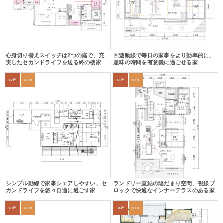
心身切り替えスイッチは2つの庭で、充
回遊動線で毎日の家事をより効率的に、
実したセカンドライフを送る終の棲家
趣味の時間を有意義に過ごせる家
42坪
4LDK
41坪
3LDK
シンプル動線で家事シェアしやすい、セ
ランドリー直結の陽だまり空間、視線ブ
カンドライフを悠々自適に過ごす家
ロックで快適なインナーテラスのある家
49坪
4LDK
34坪
3LDK