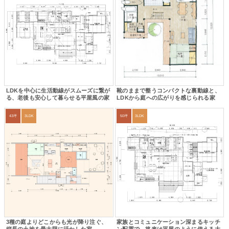
LDKを中心に生活動線がスムーズに繋が
靴のままで整うコンパクトな裏動線と、
る、老後も安心して暮らせる平屋風の家
LDKから庭への広がりを感じられる家
43坪
3LDK
50坪
3LDK
3種の庭よりどこからも光が降り注ぐ、
家族とコミュニケーション深まるキッチ