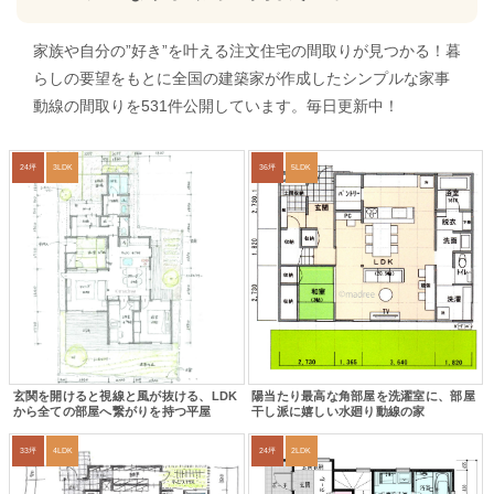
家族や自分の”好き”を叶える注文住宅の間取りが見つかる！暮
らしの要望をもとに全国の建築家が作成したシンプルな家事
動線の間取りを531件公開しています。毎日更新中！
24坪
3LDK
36坪
5LDK
玄関を開けると視線と風が抜ける、LDK
陽当たり最高な角部屋を洗濯室に、部屋
から全ての部屋へ繋がりを持つ平屋
干し派に嬉しい水廻り動線の家
33坪
4LDK
24坪
2LDK