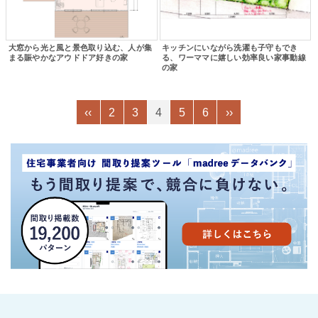
大窓から光と風と景色取り込む、人が集
キッチンにいながら洗濯も子守もでき
まる賑やかなアウドドア好きの家
る、ワーママに嬉しい効率良い家事動線
の家
‹‹
2
3
4
5
6
››