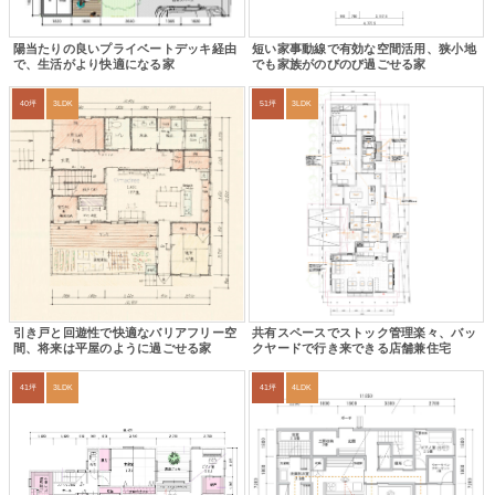
陽当たりの良いプライベートデッキ経由
短い家事動線で有効な空間活用、狭小地
で、生活がより快適になる家
でも家族がのびのび過ごせる家
40坪
3LDK
51坪
3LDK
引き戸と回遊性で快適なバリアフリー空
共有スペースでストック管理楽々、バッ
間、将来は平屋のように過ごせる家
クヤードで行き来できる店舗兼住宅
41坪
3LDK
41坪
4LDK