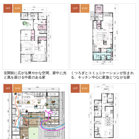
36坪
4LDK
31坪
2LDK
玄関前に広がる爽やかな空間、家中に光
くつろぎとコミュニケーションが生まれ
と風を届ける中庭のある家
る、キッチン中心に家族とつながる家
36坪
3LDK
31坪
2LDK