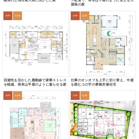
縦長の土地を最大限に活かした家
ン配置で、将来は平屋のように使える大
屋根の家
49坪
3LDK
42坪
3LDK
回遊性を活かした裏動線で家事ストレス
仕事のオンオフを上手に切り替え、中庭
を軽減、将来は平屋のように暮らせる家
を囲むコの字の事務所兼住宅
36坪
2LDK
33坪
4LDK