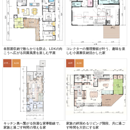
各部屋収納で散らかりを防止、LDKの向
コレクターの整理整頓が叶う、趣味を楽
こうへ広がる田園風景を楽しむ平屋
しむ小屋裏収納活かした家
27坪〜30坪
4LDK
40坪
4LDK
キッチン奥へ繋がる快適な家事動線で、
家族の絆深めるリビング階段、共に過ご
家族と過ごす時間の増える家
す時間を大切にする家