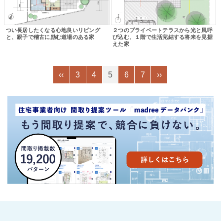
つい長居したくなる心地良いリビング
２つのプライベートテラスから光と風呼
と、親子で稽古に励む道場のある家
び込む、１階で生活完結する将来を見据
えた家
‹‹
3
4
5
6
7
››