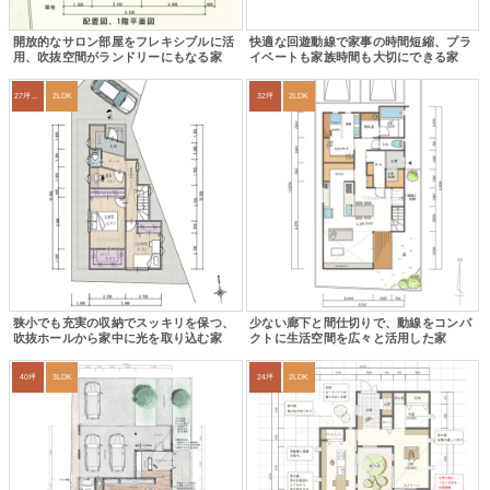
開放的なサロン部屋をフレキシブルに活
快適な回遊動線で家事の時間短縮、プラ
用、吹抜空間がランドリーにもなる家
イベートも家族時間も大切にできる家
27坪〜30坪
2LDK
32坪
2LDK
狭小でも充実の収納でスッキリを保つ、
少ない廊下と間仕切りで、動線をコンパ
吹抜ホールから家中に光を取り込む家
クトに生活空間を広々と活用した家
40坪
3LDK
24坪
2LDK