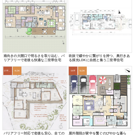
南向きの大開口で明るさを取り込む、バ
吹抜で緩やかに繋がりを持つ、奥行きあ
リアフリーで老後も快適な二世帯住宅
る採光LDKに自然と集う二世帯住宅
27坪〜30坪
4LDK
54坪
5LDK
バリアフリー対応で老後も安心、全ての
屋外階段が家中を繋ぐのびやかな暮ら