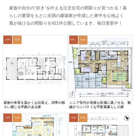
家族や自分の”好き”を叶える注文住宅の間取りが見つかる！暮
らしの要望をもとに全国の建築家が作成した家中を心地よく
風が抜けるの間取りを921件公開しています。毎日更新中！
41坪
4LDK
27坪〜30坪
4LDK
家族や来客を温かくお出迎え、四季の移
シニア世代が老後も快適に過ごせる、動
ろい感じる坪庭のある家
線がコンパクトな平家風暮らしの家
44坪
4LDK
42坪
4LDK