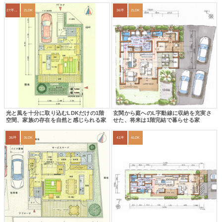
27坪〜30坪
2LDK
36坪
2LDK
光と風を十分に取り込むLDKだけの1階
玄関から庭へのL字動線に収納を充実さ
空間、家族の存在を自然と感じられる家
せた、将来は1階完結で暮らせる家
36坪
3LDK
41坪
4LDK