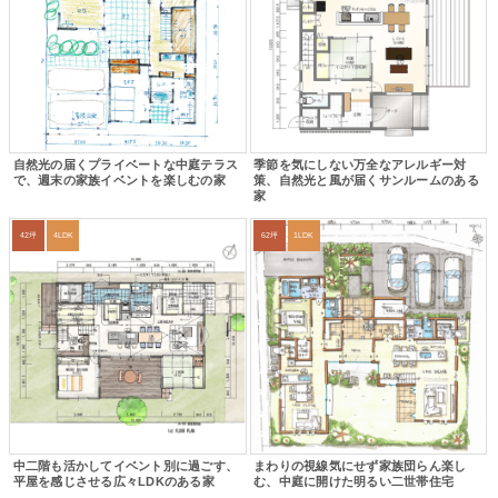
自然光の届くプライベートな中庭テラス
季節を気にしない万全なアレルギー対
で、週末の家族イベントを楽しむの家
策、自然光と風が届くサンルームのある
家
42坪
4LDK
62坪
1LDK
中二階も活かしてイベント別に過ごす、
まわりの視線気にせず家族団らん楽し
平屋を感じさせる広々LDKのある家
む、中庭に開けた明るい二世帯住宅