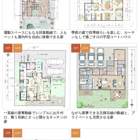
運動スペースにもなる回遊動線で、人も
季節の庭で四季移ろいを楽しむ、カーテ
ペットも屋内外を自由に移動できる家
ンなしで過ごすロの字型コートハウス
36坪
3LDK
36坪
4LDK
一直線の家事動線でシンプルにお片付
ながら家事できる主婦目線の動線と、プ
け、整う収納とさっと隠せるキッチンの
ライベートも充実させる家
家
45坪
4LDK
5LDK