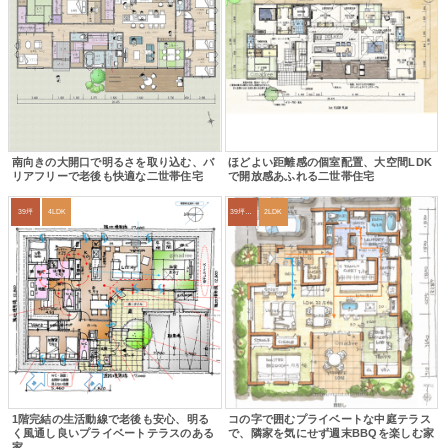
南向きの大開口で明るさを取り込む、バ
ほどよい距離感の個室配置、大空間LDK
リアフリーで老後も快適な二世帯住宅
で開放感あふれる二世帯住宅
39坪
4LDK
39坪～42坪
2LDK
1階完結の生活動線で老後も安心、明る
コの字で囲むプライベートな中庭テラス
く風通し良いプライベートテラスのある
で、隣家を気にせず週末BBQを楽しむ家
家