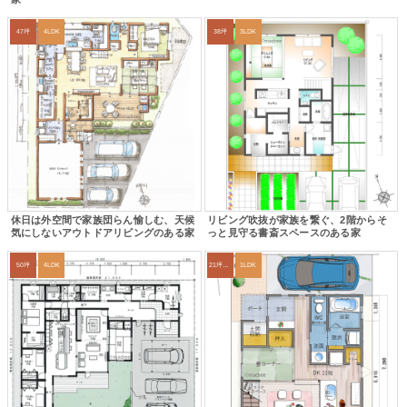
47坪
4LDK
38坪
3LDK
休日は外空間で家族団らん愉しむ、天候
リビング吹抜が家族を繋ぐ、2階からそ
気にしないアウトドアリビングのある家
っと見守る書斎スペースのある家
50坪
4LDK
21坪〜24坪
1LDK