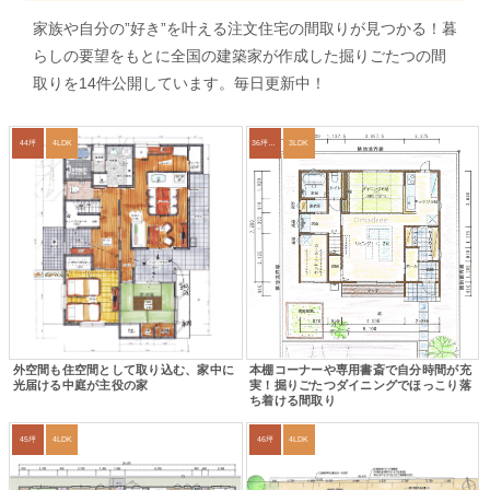
家族や自分の”好き”を叶える注文住宅の間取りが見つかる！暮
らしの要望をもとに全国の建築家が作成した掘りごたつの間
取りを14件公開しています。毎日更新中！
44坪
4LDK
36坪～39坪
3LDK
外空間も住空間として取り込む、家中に
本棚コーナーや専用書斎で自分時間が充
光届ける中庭が主役の家
実！掘りごたつダイニングでほっこり落
ち着ける間取り
45坪
4LDK
46坪
4LDK