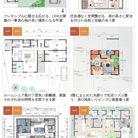
フレキシブルに隠せる広がる、LDKが家
圧迫感なく空間繋がる、床の高さに変化
族の一番居心地の良い場所になる平屋
を付けた自然と目線の合う家
40坪
5LDK
21坪〜24坪
1LDK
ルームシェア風の丁度良い距離感、家族
2階にまとめた水廻りで生活リズム整
それぞれ自分時間を充実できる家
う、居心地良いリビングに家族集う家
37坪
3LDK
39坪
5LDK