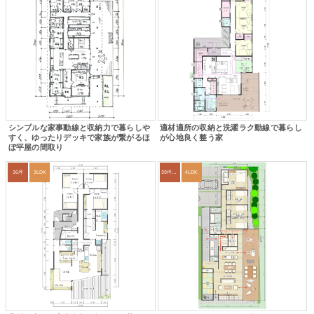
シンプルな家事動線と収納力で暮らしや
適材適所の収納と洗濯ラク動線で暮らし
すく、ゆったりデッキで家族が繋がるほ
が心地良く整う家
ぼ平屋の間取り
36坪
3LDK
39坪～42坪
4LDK