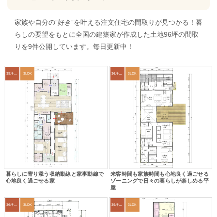
家族や自分の”好き”を叶える注文住宅の間取りが見つかる！暮
らしの要望をもとに全国の建築家が作成した土地96坪の間取
りを9件公開しています。毎日更新中！
39坪～42坪
3LDK
36坪～39坪
3LDK
暮らしに寄り添う収納動線と家事動線で
来客時間も家族時間も心地良く過ごせる
心地良く過ごせる家
ゾーニングで日々の暮らしが楽しめる平
屋
36坪～39坪
3LDK
39坪～42坪
3LDK