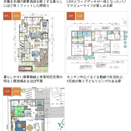
共働き夫婦の家事負担を軽くする暮らし
LDKとウッドデッキが一体となったパノ
にほど良くフィットした間取り
ラマビューライフが楽しめる家
36坪～39坪
3LDK
38坪
3LDK
暮らしやすい家事動線と来客対応充実の
キッチン中心ぐるぐる動線で生活向上、
明るく開放感あるほぼ平屋
4兄妹が集う子どもリビングのある家
41坪
4LDK