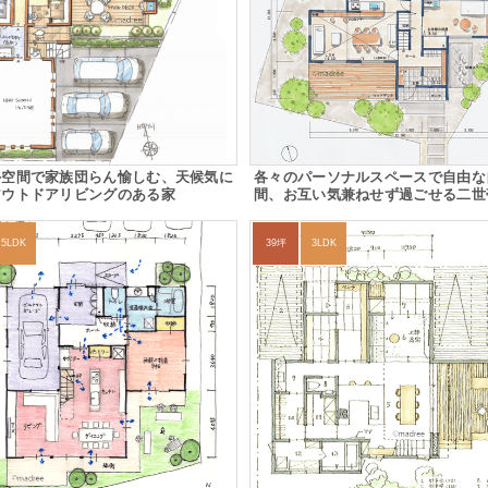
外空間で家族団らん愉しむ、天候気に
各々のパーソナルスペースで自由な
アウトドアリビングのある家
間、お互い気兼ねせず過ごせる二世
5LDK
39坪
3LDK