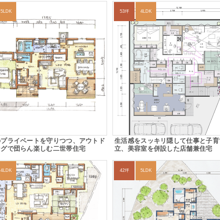
5LDK
53坪
4LDK
のプライベートを守りつつ、アウトド
生活感をスッキリ隠して仕事と子育
ングで団らん楽しむ二世帯住宅
立、美容室を併設した店舗兼住宅
4LDK
42坪
5LDK