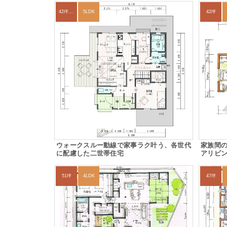
42坪～45坪
5LDK
42坪
ウォークスルー動線で家事ラク叶う、各世代
家族間
に配慮した二世帯住宅
アリビ
51坪
4LDK
47坪