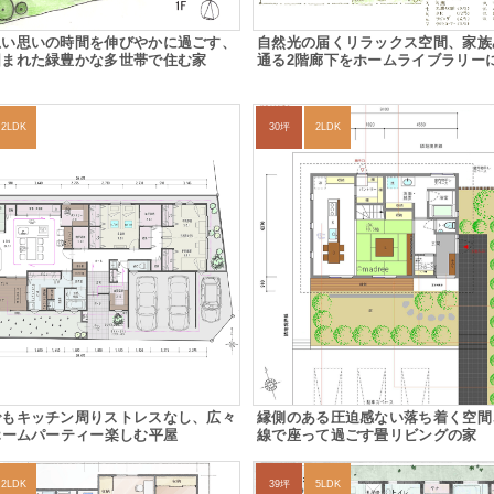
思い思いの時間を伸びやかに過ごす、
自然光の届くリラックス空間、家族
囲まれた緑豊かな多世帯で住む家
通る2階廊下をホームライブラリー
2LDK
30坪
2LDK
でもキッチン周りストレスなし、広々
縁側のある圧迫感ない落ち着く空間
ホームパーティー楽しむ平屋
線で座って過ごす畳リビングの家
2LDK
39坪
5LDK