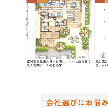
玄関前を見栄え良く目隠し、ホッと落ち着く
庭と繋
広々玄関ポーチのある家
プライ