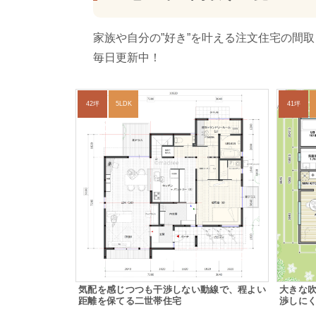
家族や自分の”好き”を叶える注文住宅の間
毎日更新中！
42坪
5LDK
41坪
気配を感じつつも干渉しない動線で、程よい
大きな
距離を保てる二世帯住宅
渉しに