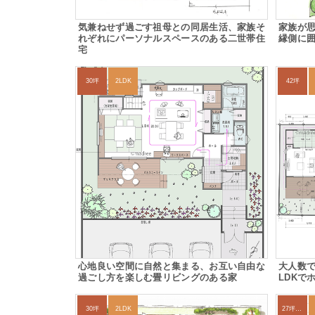
気兼ねせず過ごす祖母との同居生活、家族そ
家族が
れぞれにパーソナルスペースのある二世帯住
縁側に
宅
30坪
2LDK
42坪
心地良い空間に自然と集まる、お互い自由な
大人数
過ごし方を楽しむ畳リビングのある家
LDKで
30坪
2LDK
27坪〜30坪