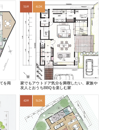
51坪
4LDK
てを両
家でもアウトドア気分を満喫したい、家族や
友人とおうちBBQを楽しむ家
42坪
5LDK