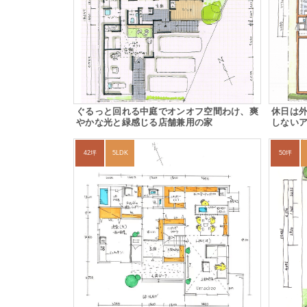
ぐるっと回れる中庭でオンオフ空間わけ、爽
休日は
やかな光と緑感じる店舗兼用の家
しない
42坪
5LDK
50坪