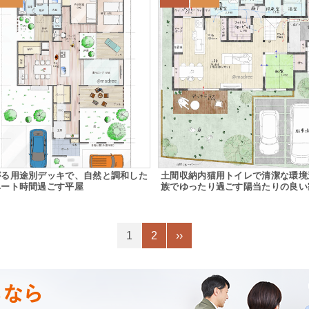
がる用途別デッキで、自然と調和した
土間収納内猫用トイレで清潔な環境
ベート時間過ごす平屋
族でゆったり過ごす陽当たりの良い
1
2
››