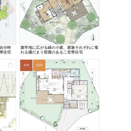
自分時
旗竿地に広がる緑の小庭、家族それぞれに篭
帯住宅
れる陽だまり部屋のある二世帯住宅
42坪
5LDK