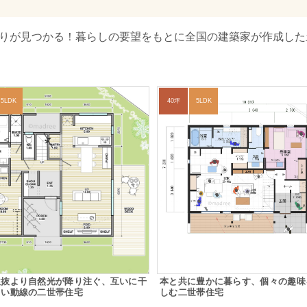
取りが見つかる！暮らしの要望をもとに全国の建築家が作成した
5LDK
40坪
5LDK
吹抜より自然光が降り注ぐ、互いに干
本と共に豊かに暮らす、個々の趣味
くい動線の二世帯住宅
しむ二世帯住宅