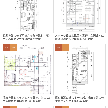
近隣を気にせず明るさを取り込む、落ち
スポーツ後はお風呂へ直行、玄関近くに
てくる自然光で快適に過ごす家
水廻りのある平屋風暮らしの家
39坪
3LDK
36坪
4LDK
吹抜を通じて各フロアを繋ぐ、どこにい
庭を身近に感じる一体感、視線を気にせ
ても家族の気配を感じられる家
ず家キャンプを楽しめる家