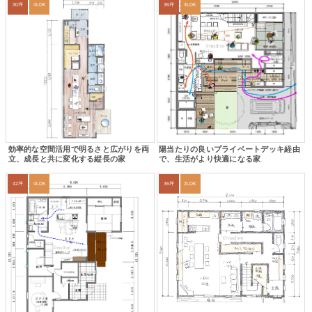
30坪
4LDK
36坪
3LDK
効率的な空間活用で明るさと広がりを両
陽当たりの良いプライベートデッキ経由
立、成長と共に変化する縦長の家
で、生活がより快適になる家
42坪
4LDK
36坪
2LDK