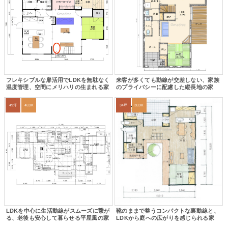
フレキシブルな扉活用でLDKを無駄なく
来客が多くても動線が交差しない、家族
温度管理、空間にメリハリの生まれる家
のプライバシーに配慮した縦長地の家
49坪
4LDK
34坪
3LDK
LDKを中心に生活動線がスムーズに繋が
靴のままで整うコンパクトな裏動線と、
る、老後も安心して暮らせる平屋風の家
LDKから庭への広がりを感じられる家