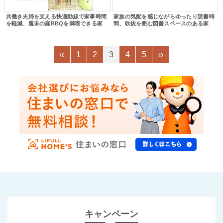
共働き夫婦を支える快適動線で家事時間
家族の気配を感じながらゆったり読書時
を軽減、週末の庭BBQを満喫できる家
間、吹抜を囲む図書スペースのある家
‹‹
1
2
3
4
5
››
キャンペーン