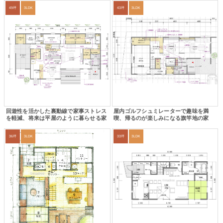
49坪
3LDK
43坪
3LDK
回遊性を活かした裏動線で家事ストレス
屋内ゴルフシュミレーターで趣味を満
を軽減、将来は平屋のように暮らせる家
喫、帰るのが楽しみになる旗竿地の家
36坪
3LDK
33坪
3LDK