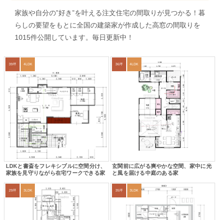
家族や自分の”好き”を叶える注文住宅の間取りが見つかる！暮
らしの要望をもとに全国の建築家が作成した高窓の間取りを
1015件公開しています。毎日更新中！
39坪
4LDK
36坪
4LDK
LDKと書斎をフレキシブルに空間分け、
玄関前に広がる爽やかな空間、家中に光
家族を見守りながら在宅ワークできる家
と風を届ける中庭のある家
29坪
3LDK
35坪
3LDK