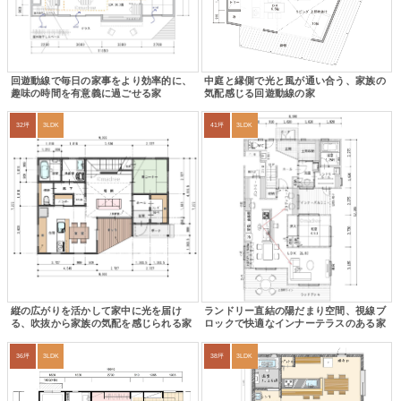
回遊動線で毎日の家事をより効率的に、
中庭と縁側で光と風が通い合う、家族の
趣味の時間を有意義に過ごせる家
気配感じる回遊動線の家
32坪
3LDK
41坪
3LDK
縦の広がりを活かして家中に光を届け
ランドリー直結の陽だまり空間、視線ブ
る、吹抜から家族の気配を感じられる家
ロックで快適なインナーテラスのある家
36坪
3LDK
38坪
3LDK