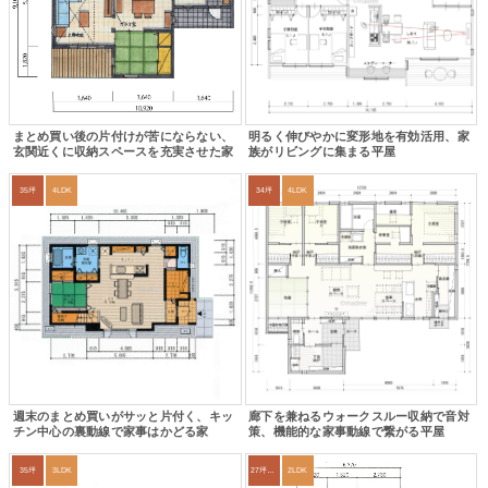
まとめ買い後の片付けが苦にならない、
明るく伸びやかに変形地を有効活用、家
玄関近くに収納スペースを充実させた家
族がリビングに集まる平屋
35坪
4LDK
34坪
4LDK
週末のまとめ買いがサッと片付く、キッ
廊下を兼ねるウォークスルー収納で音対
チン中心の裏動線で家事はかどる家
策、機能的な家事動線で繋がる平屋
35坪
3LDK
27坪〜30坪
2LDK