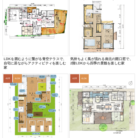
LDKを囲むように繋がる青空テラスで、
気持ちよく風が流れる南北の開口窓で、
自宅に居ながらアクティビティを楽しむ
2階LDKから四季の景観を楽しむ家
家
45坪
6LDK
42坪
4LDK