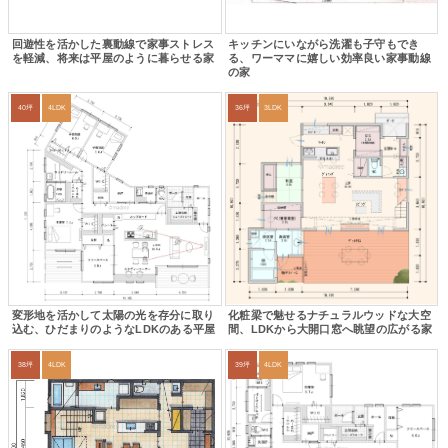
回遊性を活かした裏動線で家事ストレス
キッチンにいながら洗濯も子守もでき
を軽減、将来は平屋のように暮らせる家
る、ワーママに嬉しい効率良い家事動線
の家
40坪
4LDK
36坪
3LDK
変形地を活かして太陽の光を存分に取り
化粧梁で魅せるナチュラルウッドな大空
込む、ひだまりのようなLDKのある平屋
間、LDKから大開口窓へ眺望の広がる家
38坪
4LDK
39坪
4LDK