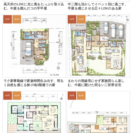
高天井のLDKに光と風をたっぷり取り込
中二階も活かしてイベント別に過ごす、
む、中庭を囲んだコの字平屋
平屋を感じさせる広々LDKのある家
24坪
3LDK
62坪
1LDK
ラク家事動線で家族時間生み出す、明る
まわりの視線気にせず家族団らん楽し
く自然を感じる狭小地3階建ての家
む、中庭に開けた明るい二世帯住宅
44坪
4LDK
49坪
3LDK