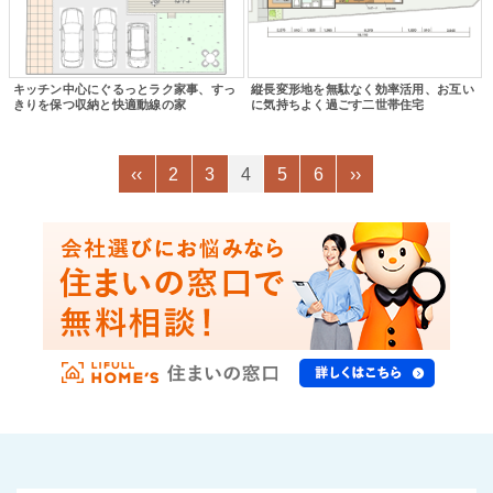
キッチン中心にぐるっとラク家事、すっ
縦長変形地を無駄なく効率活用、お互い
きりを保つ収納と快適動線の家
に気持ちよく過ごす二世帯住宅
‹‹
2
3
4
5
6
››