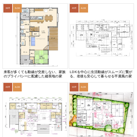
38坪
3LDK
49坪
4LDK
来客が多くても動線が交差しない、家族
LDKを中心に生活動線がスムーズに繋が
のプライバシーに配慮した縦長地の家
る、老後も安心して暮らせる平屋風の家
49坪
3LDK
33坪
4LDK