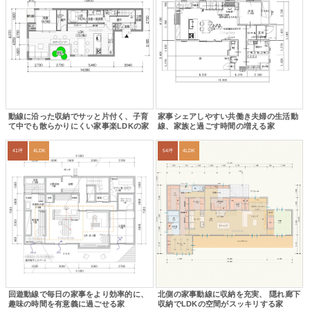
動線に沿った収納でサッと片付く、子育
家事シェアしやすい共働き夫婦の生活動
て中でも散らかりにくい家事楽LDKの家
線、家族と過ごす時間の増える家
41坪
4LDK
54坪
4LDK
回遊動線で毎日の家事をより効率的に、
北側の家事動線に収納を充実、 隠れ廊下
趣味の時間を有意義に過ごせる家
収納でLDKの空間がスッキリする家