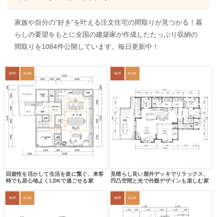
家族や自分の”好き”を叶える注文住宅の間取りが見つかる！暮
らしの要望をもとに全国の建築家が作成したたっぷり収納の
間取りを1084件公開しています。毎日更新中！
39坪
2LDK
36坪
4LDK
回遊性を活かして生活を楽に繋ぐ、来客
見晴らし良い屋外デッキでリラックス、
時でも居心地よくLDKで過ごせる家
凹凸空間と光で外観デザインも楽しむ家
36坪
4LDK
38坪
3LDK