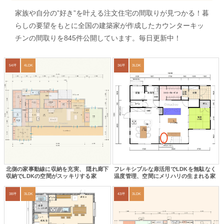
家族や自分の”好き”を叶える注文住宅の間取りが見つかる！暮
らしの要望をもとに全国の建築家が作成したカウンターキッ
チンの間取りを845件公開しています。毎日更新中！
54坪
4LDK
36坪
3LDK
北側の家事動線に収納を充実、 隠れ廊下
フレキシブルな扉活用でLDKを無駄なく
収納でLDKの空間がスッキリする家
温度管理、空間にメリハリの生まれる家
38坪
3LDK
43坪
3LDK