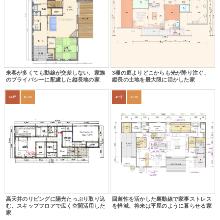
来客が多くても動線が交差しない、家族
3種の庭よりどこからも光が降り注ぐ、
のプライバシーに配慮した縦長地の家
縦長の土地を最大限に活かした家
44坪
4LDK
49坪
3LDK
高天井のリビングに陽光たっぷり取り込
回遊性を活かした裏動線で家事ストレス
む、スキップフロアで広く空間活用した
を軽減、将来は平屋のように暮らせる家
家