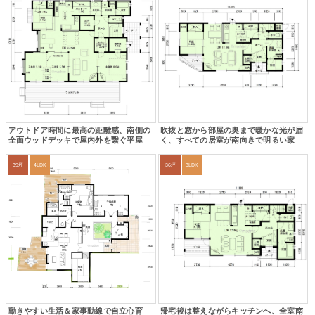
アウトドア時間に最高の距離感、南側の
吹抜と窓から部屋の奥まで暖かな光が届
全面ウッドデッキで屋内外を繋ぐ平屋
く、すべての居室が南向きで明るい家
39坪
4LDK
36坪
3LDK
動きやすい生活＆家事動線で自立心育
帰宅後は整えながらキッチンへ、全室南