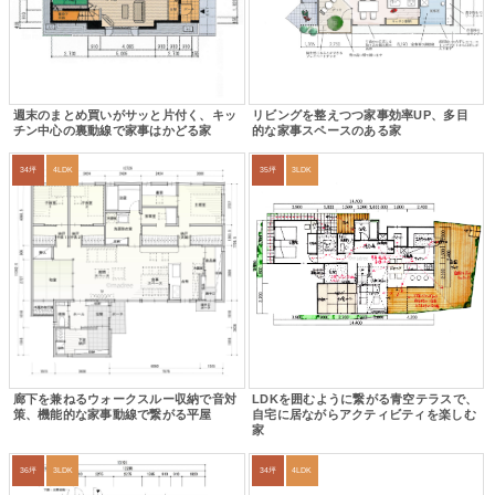
週末のまとめ買いがサッと片付く、キッ
リビングを整えつつ家事効率UP、多目
チン中心の裏動線で家事はかどる家
的な家事スペースのある家
34坪
4LDK
35坪
3LDK
廊下を兼ねるウォークスルー収納で音対
LDKを囲むように繋がる青空テラスで、
策、機能的な家事動線で繋がる平屋
自宅に居ながらアクティビティを楽しむ
家
36坪
3LDK
34坪
4LDK