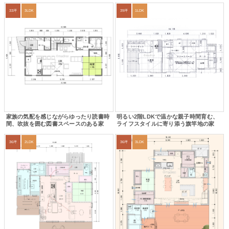
33坪
3LDK
39坪
1LDK
家族の気配を感じながらゆったり読書時
明るい2階LDKで温かな親子時間育む、
間、吹抜を囲む図書スペースのある家
ライフスタイルに寄り添う旗竿地の家
36坪
2LDK
36坪
3LDK