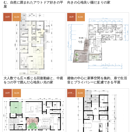
む、自然に囲まれたアウトドア好きの平
向きの心地良い陽だまりの家
屋
34坪
4LDK
35坪
4LDK
大人数でも広々感じる回遊動線と、中庭
建物の中心に家事空間を集約、扉で生活
をコの字で囲んだ心地良い光の家
音とプライバシーに配慮できる平屋
34坪
3LDK
27坪〜30坪
2LDK