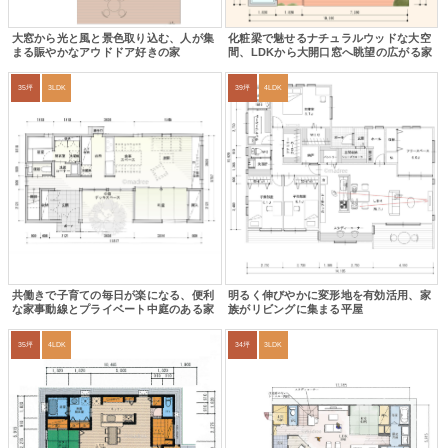
大窓から光と風と景色取り込む、人が集
化粧梁で魅せるナチュラルウッドな大空
まる賑やかなアウドドア好きの家
間、LDKから大開口窓へ眺望の広がる家
35坪
3LDK
39坪
4LDK
共働きで子育ての毎日が楽になる、便利
明るく伸びやかに変形地を有効活用、家
な家事動線とプライベート中庭のある家
族がリビングに集まる平屋
35坪
4LDK
34坪
3LDK