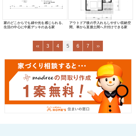
家のどこからでも緑や光を感じられる、
アウトドア後の手入れもしやすい収納空
生活の中心に中庭デッキのある家
間、車から直接土間へ片付けできる家
‹‹
3
4
5
6
7
››