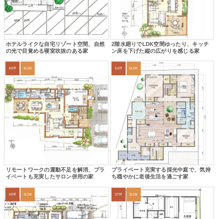
ホテルライクな自宅リゾート空間、自然
2階水廻りでLDK空間ゆったり、キッチ
の光で目覚める寝室吹抜のある家
ン床を下げた縦の広がりを感じる家
40坪
4LDK
63坪
6LDK
リモートワークの運動不足を解消、プラ
プライベート充実する採光中庭で、気持
イベートも充実したサロン併用の家
ち穏やかに老後生活を過ごす家
49坪
3LDK
37坪
3LDK