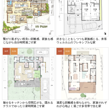
繋がり過ぎない程良い距離感、家族を感
好きなことをしつつも家族感じる、来客
じながら自分時間過ごす家
ウェルカムのフレキシブルな家
36坪
2LDK
53坪
2LDK
魅せるキッチンから空間広がる、隠れる
適度な距離感を保ちながら、家族それぞ
テラスでゆったり家時間過ごす家
れが心地よく過ごす多世帯で住む家