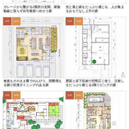
ガレージから繋がる2箇所の玄関、家族
光と風と緑をたっぷり感じる、人が集ま
動線と混らず自宅教室へ向かう家
るおもてなし上手の家
39坪
3LDK
26坪
2LDK
食後もそのまま畳でのんびり、団欒増え
壁面と床下収納で空間広く使う、日差し
る掘り炬燵ダイニングのある家
をたっぷり感じる2階リビングの家
40坪
4LDK
43坪
3LDK