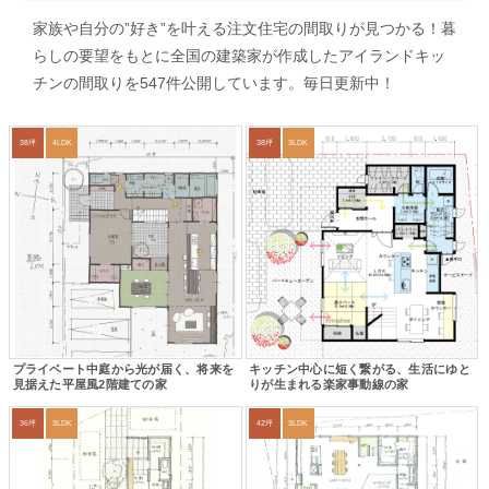
家族や自分の”好き”を叶える注文住宅の間取りが見つかる！暮
らしの要望をもとに全国の建築家が作成したアイランドキッ
チンの間取りを547件公開しています。毎日更新中！
38坪
4LDK
38坪
3LDK
プライベート中庭から光が届く、将来を
キッチン中心に短く繋がる、生活にゆと
見据えた平屋風2階建ての家
りが生まれる楽家事動線の家
36坪
3LDK
42坪
3LDK