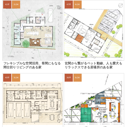
41坪
2LDK
47坪
4LDK
フレキシブルな空間活用、客間にもなる
玄関から繋がるペット動線、人も愛犬も
間仕切りリビングのある家
リラックスできる居場所のある家
40坪
3LDK
36坪
3LDK