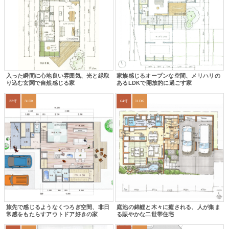
入った瞬間に心地良い雰囲気、光と緑取
家族感じるオープンな空間、メリハリの
り込む玄関で自然感じる家
あるLDKで開放的に過ごす家
33坪
3LDK
64坪
1LDK
旅先で感じるようなくつろぎ空間、非日
庭池の錦鯉と木々に癒される、人が集ま
常感をもたらすアウトドア好きの家
る賑やかな二世帯住宅