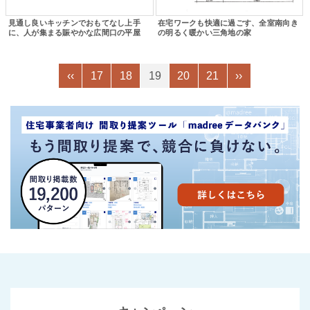
見通し良いキッチンでおもてなし上手
在宅ワークも快適に過ごす、全室南向き
に、人が集まる賑やかな広間口の平屋
の明るく暖かい三角地の家
‹‹
17
18
19
20
21
››