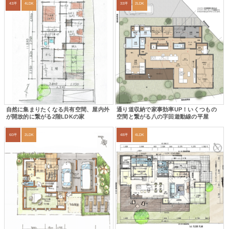
43坪
4LDK
33坪
2LDK
自然に集まりたくなる共有空間、屋内外
通り道収納で家事効率UP！いくつもの
が開放的に繋がる2階LDKの家
空間と繋がる八の字回遊動線の平屋
60坪
2LDK
48坪
4LDK