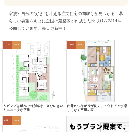
家族や自分の”好き”を叶える注文住宅の間取りが見つかる！暮
らしの要望をもとに全国の建築家が作成した間取りを2414件
公開しています。毎日更新中！
31坪
3LDK
30坪
3LDK
リビングは離れで特別感を、遊びのきい
内外のつながりが良く、アウトドアが楽
たユニークな平屋
しくなる平屋の家
27坪〜30坪
4LDK