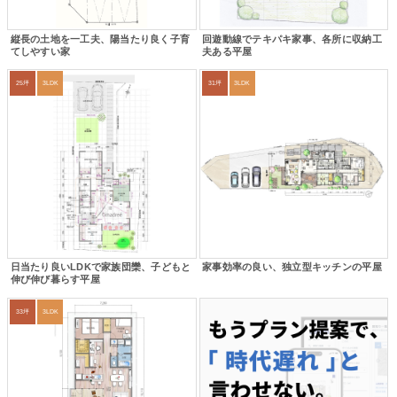
縦長の土地を一工夫、陽当たり良く子育
回遊動線でテキパキ家事、各所に収納工
てしやすい家
夫ある平屋
25坪
3LDK
31坪
3LDK
日当たり良いLDKで家族団欒、子どもと
家事効率の良い、独立型キッチンの平屋
伸び伸び暮らす平屋
33坪
3LDK