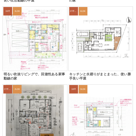
良い生活動線の平屋
の家
34坪
3LDK
27坪〜30坪
4LDK
明るい吹抜リビングで、回遊性ある家事
キッチンと水廻りがまとまった、使い勝
動線の家
手良い平屋
27坪〜30坪
2LDK
18坪
3LDK