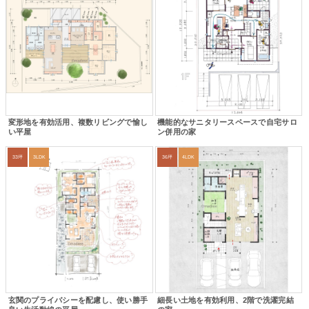
変形地を有効活用、複数リビングで愉し
機能的なサニタリースペースで自宅サロ
い平屋
ン併用の家
33坪
3LDK
36坪
4LDK
玄関のプライバシーを配慮し、使い勝手
細長い土地を有効利用、2階で洗濯完結