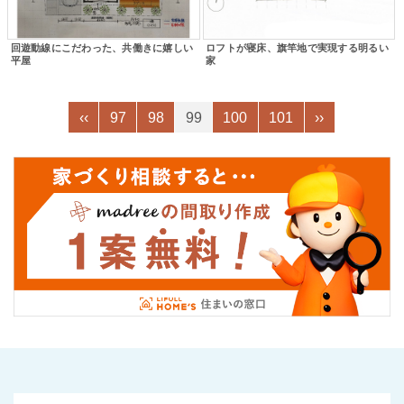
回遊動線にこだわった、共働きに嬉しい
ロフトが寝床、旗竿地で実現する明るい
平屋
家
‹‹
97
98
99
100
101
››