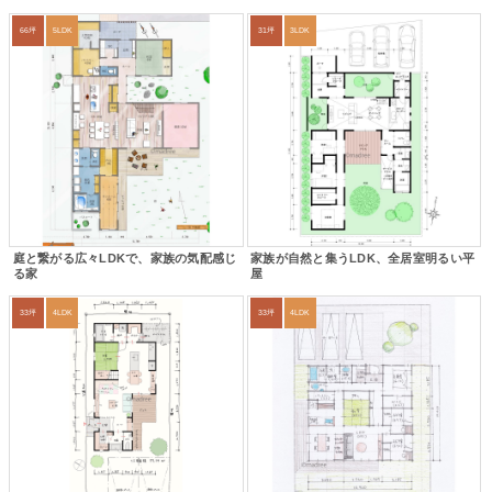
66坪
5LDK
31坪
3LDK
庭と繋がる広々LDKで、家族の気配感じ
家族が自然と集うLDK、全居室明るい平
る家
屋
33坪
4LDK
33坪
4LDK