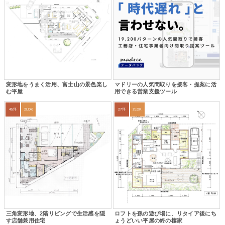
変形地をうまく活用、富士山の景色楽し
マドリーの人気間取りを接客・提案に活
む平屋
用できる営業支援ツール
45坪
2LDK
27坪
2LDK
三角変形地、2階リビングで生活感を隠
ロフトを孫の遊び場に、リタイア後にち
す店舗兼用住宅
ょうどいい平屋の終の棲家