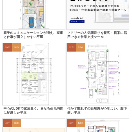
親子のコミュニケーションが増え、家事
マドリーの人気間取りを接客・提案に活
と仕事が両立しやすい平屋
用できる営業支援ツール
39坪
5LDK
32坪
3LDK
中心のLDKで家族集う、異なる生活時間
付かず離れずの距離感が心地よい、廊下
に配慮した平屋
無い平屋
40坪
3LDK
42坪
4LDK