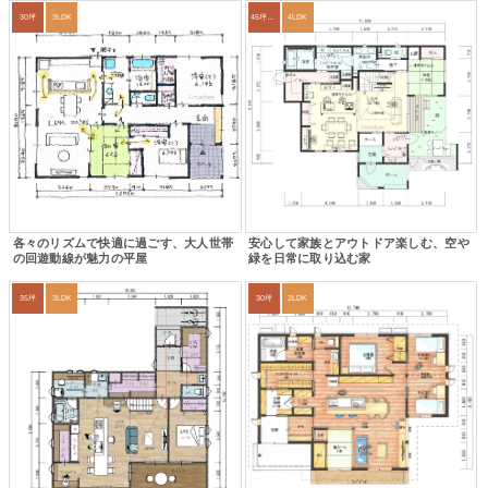
30坪
3LDK
45坪～49坪
4LDK
各々のリズムで快適に過ごす、大人世帯
安心して家族とアウトドア楽しむ、空や
の回遊動線が魅力の平屋
緑を日常に取り込む家
35坪
3LDK
30坪
2LDK