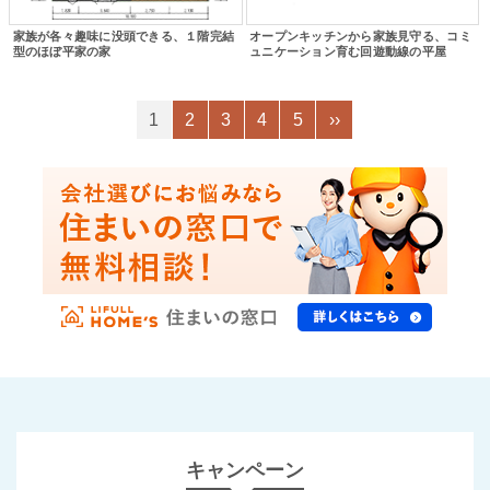
家族が各々趣味に没頭できる、１階完結
オープンキッチンから家族見守る、コミ
型のほぼ平家の家
ュニケーション育む回遊動線の平屋
1
2
3
4
5
››
キャンペーン