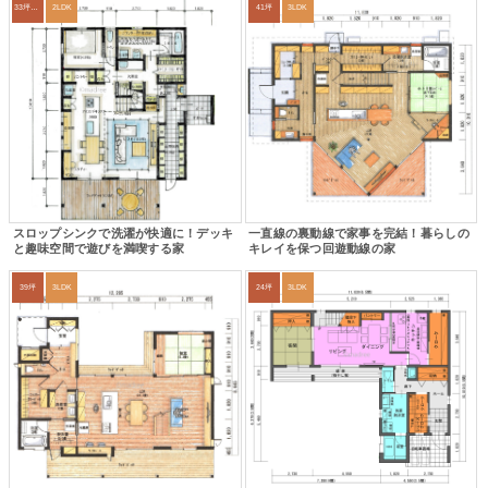
33坪～36坪
2LDK
41坪
3LDK
スロップシンクで洗濯が快適に！デッキ
一直線の裏動線で家事を完結！暮らしの
と趣味空間で遊びを満喫する家
キレイを保つ回遊動線の家
39坪
3LDK
24坪
3LDK