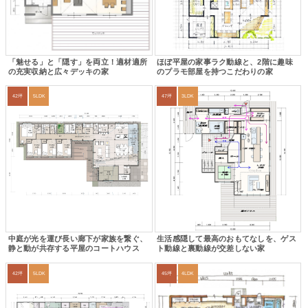
「魅せる」と「隠す」を両立！適材適所
ほぼ平屋の家事ラク動線と、2階に趣味
の充実収納と広々デッキの家
のプラモ部屋を持つこだわりの家
42坪
5LDK
47坪
3LDK
中庭が光を運び長い廊下が家族を繋ぐ、
生活感隠して最高のおもてなしを、ゲス
静と動が共存する平屋のコートハウス
ト動線と裏動線が交差しない家
42坪
5LDK
45坪
4LDK