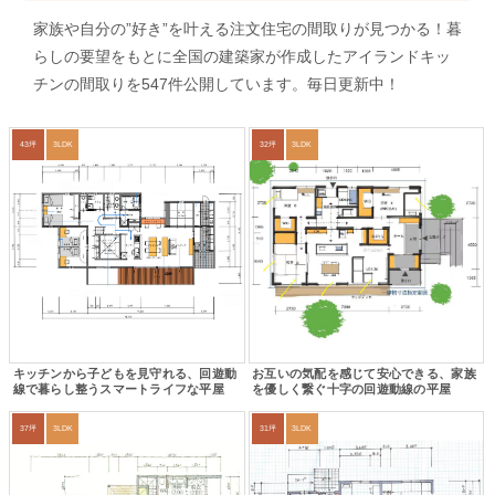
家族や自分の”好き”を叶える注文住宅の間取りが見つかる！暮
らしの要望をもとに全国の建築家が作成したアイランドキッ
チンの間取りを547件公開しています。毎日更新中！
43坪
3LDK
32坪
3LDK
キッチンから子どもを見守れる、回遊動
お互いの気配を感じて安心できる、家族
線で暮らし整うスマートライフな平屋
を優しく繋ぐ十字の回遊動線の平屋
37坪
3LDK
31坪
3LDK