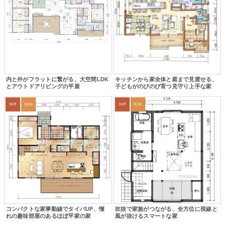
内と外がフラットに繋がる、大空間LDK
キッチンから家全体と庭まで見渡せる、
とアウトドアリビングの平屋
子どもがのびのび育つ見守り上手な家
35坪
3LDK
26坪
3LDK
コンパクトな家事動線でタイパUP、憧
吹抜で家族がつながる、全方位に視線と
れの趣味部屋のあるほぼ平家の家
風が抜けるスマートな家