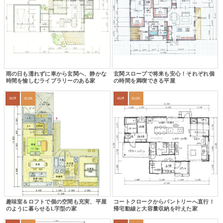
雨の日も濡れずに車から玄関へ、静かな
玄関スロープで将来も安心！それぞれ個
時間を愉しむライブラリーのある家
の時間を満喫できる平屋
35坪
3LDK
45坪
3LDK
趣味室＆ロフトで個の空間も充実、平屋
コートクロークからパントリーへ直行！
のように暮らせるL字型の家
帰宅動線と大容量収納を叶えた家