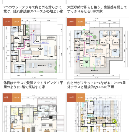
2つのウッドデッキで内と外を滑らかに
大型収納で暮らし整う、生活感を隠して
繋ぐ、隠れ家読書スペースが心地よい家
すっきりみせるL字の家
34坪
3LDK
30坪
2LDK
休日はテラスで贅沢アウトリビング！平
内と外がフラットにつながる！2つの屋
屋のように1階で完結する家
外テラスと開放的なLDKの平屋
39坪～42坪
3LDK
35坪
3LDK